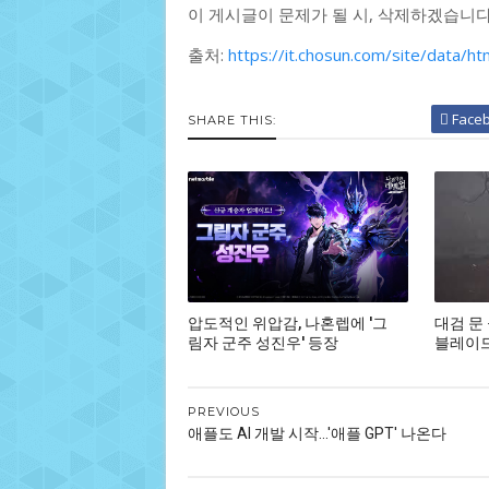
이 게시글이 문제가 될 시, 삭제하겠습니
출처:
https://it.chosun.com/site/data/
Face
SHARE THIS:
압도적인 위압감, 나혼렙에 '그
대검 문
림자 군주 성진우' 등장
블레이드,
PREVIOUS
애플도 AI 개발 시작...'애플 GPT' 나온다