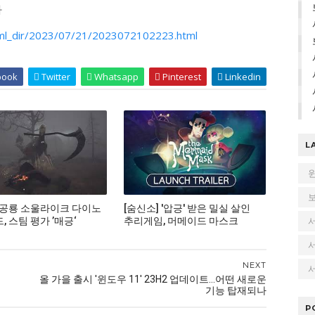
다
html_dir/2023/07/21/2023072102223.html
book
Twitter
Whatsapp
Pinterest
Linkedin
L
 공룡 소울라이크 다이노
[숨신소] '압긍' 받은 밀실 살인
 스팀 평가 ’매긍‘
추리게임, 머메이드 마스크
NEXT
서
올 가을 출시 '윈도우 11' 23H2 업데이트…어떤 새로운
기능 탑재되나
P