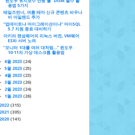
“윈도우 유지보수 만능 툴” DISM 필수 활
용법 5가지
테일즈런너, 여름 테마 신규 콘텐츠 바우나
비 아일랜드 추가
“업데이트냐 마이그레이션이냐” 마이SQL
5.7 지원 종료 대비하기
아키라 랜섬웨어의 리눅스 버전, VM웨어
ESXi 서버 노려
“모니터 1대를 여러 대처럼…” 윈도우
10·11의 가상 데스크톱 활용법
6월 2023
(24)
►
5월 2023
(25)
►
4월 2023
(23)
►
3월 2023
(26)
►
2월 2023
(24)
►
1월 2023
(26)
►
2022
(315)
2021
(305)
2020
(141)