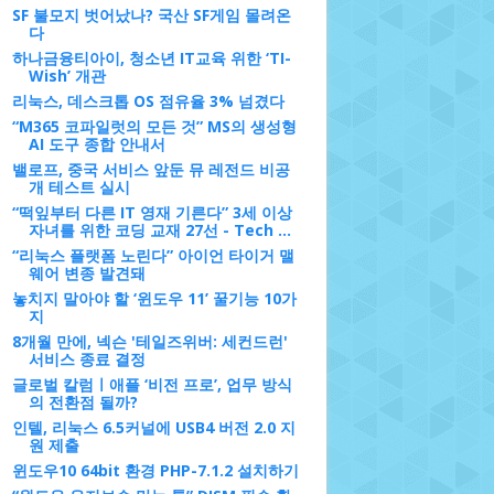
SF 불모지 벗어났나? 국산 SF게임 몰려온
다
하나금융티아이, 청소년 IT교육 위한 ‘TI-
Wish’ 개관
리눅스, 데스크톱 OS 점유율 3% 넘겼다
“M365 코파일럿의 모든 것” MS의 생성형
AI 도구 종합 안내서
밸로프, 중국 서비스 앞둔 뮤 레전드 비공
개 테스트 실시
“떡잎부터 다른 IT 영재 기른다” 3세 이상
자녀를 위한 코딩 교재 27선 - Tech ...
“리눅스 플랫폼 노린다” 아이언 타이거 맬
웨어 변종 발견돼
놓치지 말아야 할 ‘윈도우 11’ 꿀기능 10가
지
8개월 만에, 넥슨 '테일즈위버: 세컨드런'
서비스 종료 결정
글로벌 칼럼ㅣ애플 ‘비전 프로’, 업무 방식
의 전환점 될까?
인텔, 리눅스 6.5커널에 USB4 버전 2.0 지
원 제출
윈도우10 64bit 환경 PHP-7.1.2 설치하기