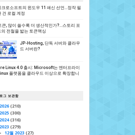
크로소프트의 윈도우 11 쇄신 선언…정작 필
 건 로컬 계정
 토큰, 많이 쓸수록 더 생산적인가?…스토리 포
의 전철을 밟는 토큰맥싱
JP-Hosting, 단독 서버와 클라우
드 서버란?
ure Linux 4.0 출시: Microsoft는 엔터프라이
Linux 플랫폼을 클라우드 이상으로 확장합니
로그 보관함
2026
(210)
2025
(300)
2024
(316)
2023
(279)
12월 2023
(27)
►