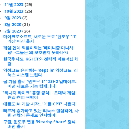
11월 2023
(29)
►
10월 2023
(26)
►
9월 2023
(2)
►
8월 2023
(21)
►
7월 2023
(26)
▼
마이크로소프트, 새로운 무료 '윈도우 11'
가상 머신 출시
게임 업계 되풀이되는 ‘페미니즘 마녀사
냥’···그들은 왜 보호받지 못하나￼
한국후지쯔, KG ICT와 전략적 파트너십 체
결
악성코드 은폐하는 ‘Reptile’ 악성코드, 리
눅스 시스템 노린다
올 가을 출시 '윈도우 11' 23H2 업데이트…
어떤 새로운 기능 탑재되나
'리니지 라이크' 흥행 공식… 초대박 게임
현질·현피 판박이
애플도 AI 개발 시작...'애플 GPT' 나온다
빠르게 증가하고 있는 리눅스 랜섬웨어, 사
회 전체의 문제로 인지해야
구글, 윈도우 앱용 'Nearby Share' 정식
버전 출시