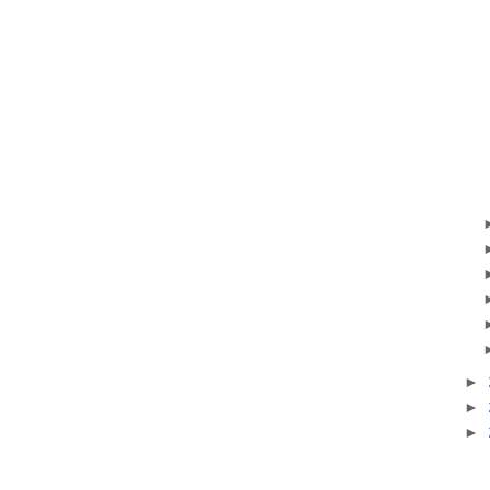
►
►
►