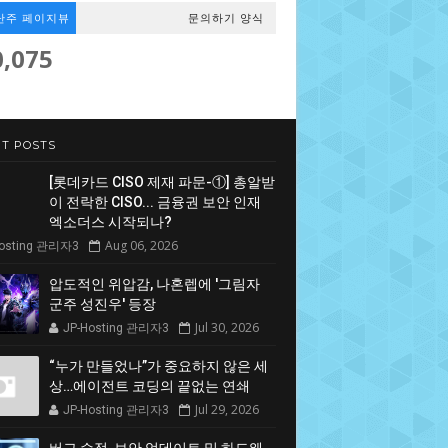
난주 페이지뷰
문의하기 양식
0,075
T POSTS
[롯데카드 CISO 제재 파문-①] 총알받
이 전락한 CISO... 금융권 보안 인재
엑소더스 시작되나?
Aug 06, 2026
Hosting 관리자3
압도적인 위압감, 나혼렙에 '그림자
군주 성진우' 등장
Jul 30, 2026
JP-Hosting 관리자3
“누가 만들었나”가 중요하지 않은 세
상…에이전트 코딩의 끝없는 연쇄
Jul 29, 2026
JP-Hosting 관리자3