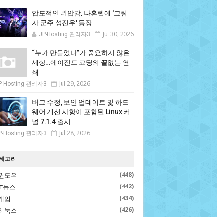
압도적인 위압감, 나혼렙에 '그림
자 군주 성진우' 등장
Jul 30, 2026
JP-Hosting 관리자3
“누가 만들었나”가 중요하지 않은
세상…에이전트 코딩의 끝없는 연
쇄
Jul 29, 2026
P-Hosting 관리자3
버그 수정, 보안 업데이트 및 하드
웨어 개선 사항이 포함된 Linux 커
널 7.1.4 출시
Jul 28, 2026
P-Hosting 관리자3
테고리
(448)
윈도우
(442)
IT뉴스
(434)
게임
(426)
리눅스