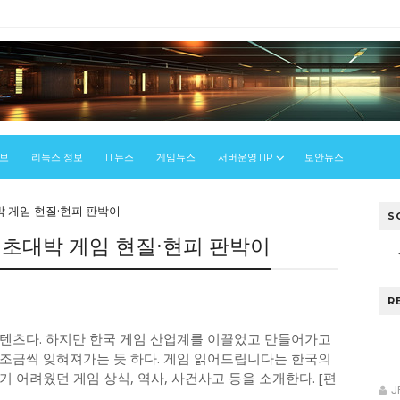
정보
리눅스 정보
IT뉴스
게임뉴스
서버운영TIP
보안뉴스
박 게임 현질·현피 판박이
S
… 초대박 게임 현질·현피 판박이
R
텐츠다. 하지만 한국 게임 산업계를 이끌었고 만들어가고
조금씩 잊혀져가는 듯 하다. 게임 읽어드립니다는 한국의
 어려웠던 게임 상식, 역사, 사건사고 등을 소개한다. [편
J