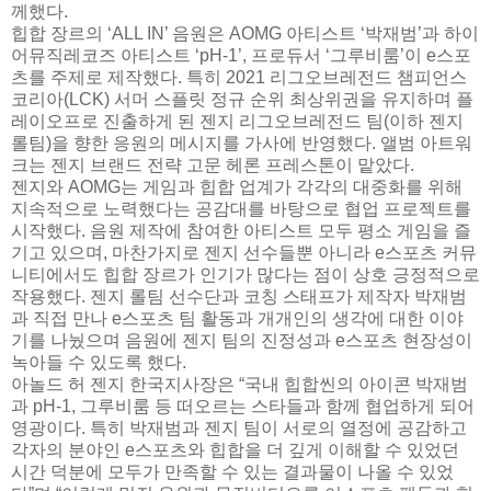
께했다.
힙합 장르의 ‘ALL IN’ 음원은 AOMG 아티스트 ‘박재범’과 하이
어뮤직레코즈 아티스트 ‘pH-1’, 프로듀서 ‘그루비룸’이 e스포
츠를 주제로 제작했다. 특히 2021 리그오브레전드 챔피언스
코리아(LCK) 서머 스플릿 정규 순위 최상위권을 유지하며 플
레이오프로 진출하게 된 젠지 리그오브레전드 팀(이하 젠지
롤팀)을 향한 응원의 메시지를 가사에 반영했다. 앨범 아트워
크는 젠지 브랜드 전략 고문 헤론 프레스톤이 맡았다.
젠지와 AOMG는 게임과 힙합 업계가 각각의 대중화를 위해
지속적으로 노력했다는 공감대를 바탕으로 협업 프로젝트를
시작했다. 음원 제작에 참여한 아티스트 모두 평소 게임을 즐
기고 있으며, 마찬가지로 젠지 선수들뿐 아니라 e스포츠 커뮤
니티에서도 힙합 장르가 인기가 많다는 점이 상호 긍정적으로
작용했다. 젠지 롤팀 선수단과 코칭 스태프가 제작자 박재범
과 직접 만나 e스포츠 팀 활동과 개개인의 생각에 대한 이야
기를 나눴으며 음원에 젠지 팀의 진정성과 e스포츠 현장성이
녹아들 수 있도록 했다.
아놀드 허 젠지 한국지사장은 “국내 힙합씬의 아이콘 박재범
과 pH-1, 그루비룸 등 떠오르는 스타들과 함께 협업하게 되어
영광이다. 특히 박재범과 젠지 팀이 서로의 열정에 공감하고
각자의 분야인 e스포츠와 힙합을 더 깊게 이해할 수 있었던
시간 덕분에 모두가 만족할 수 있는 결과물이 나올 수 있었