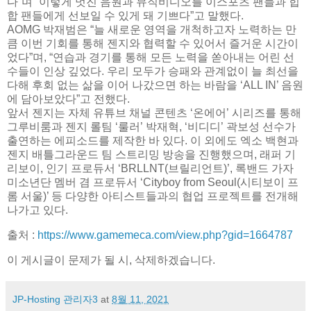
다”며 “이렇게 멋진 음원과 뮤직비디오를 이스포츠 팬들과 힙
합 팬들에게 선보일 수 있게 돼 기쁘다”고 말했다.
AOMG 박재범은 “늘 새로운 영역을 개척하고자 노력하는 만
큼 이번 기회를 통해 젠지와 협력할 수 있어서 즐거운 시간이
었다”며, “연습과 경기를 통해 모든 노력을 쏟아내는 어린 선
수들이 인상 깊었다. 우리 모두가 승패와 관계없이 늘 최선을
다해 후회 없는 삶을 이어 나갔으면 하는 바람을 ‘ALL IN’ 음원
에 담아보았다”고 전했다.
앞서 젠지는 자체 유튜브 채널 콘텐츠 ‘온에어’ 시리즈를 통해
그루비룸과 젠지 롤팀 ‘룰러’ 박재혁, ‘비디디’ 곽보성 선수가
출연하는 에피소드를 제작한 바 있다. 이 외에도 엑소 백현과
젠지 배틀그라운드 팀 스트리밍 방송을 진행했으며, 래퍼 기
리보이, 인기 프로듀서 ‘BRLLNT(브릴리언트)’, 록밴드 가자
미소년단 멤버 겸 프로듀서 ‘Cityboy from Seoul(시티보이 프
롬 서울)’ 등 다양한 아티스트들과의 협업 프로젝트를 전개해
나가고 있다.
출처 :
https://www.gamemeca.com/view.php?gid=1664787
이 게시글이 문제가 될 시, 삭제하겠습니다.
JP-Hosting 관리자3
at
8월 11, 2021