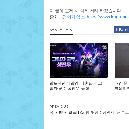
이 글이 문제 시 삭제 처리 하겠습니다.
출처 :
경향게임스(https://www.khgames.
Face
SHARE THIS:
압도적인 위압감, 나혼렙에 '그
대검 문
림자 군주 성진우' 등장
블레이드,
PREVIOUS
국내 최대 ‘월드IT쇼’ 참가 광주광역시 “광주로