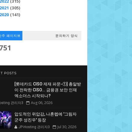
2022
(315)
2021
(305)
2020
(141)
난주 페이지뷰
문의하기 양식
,751
T POSTS
[롯데카드 CISO 제재 파문-①] 총알받
이 전락한 CISO... 금융권 보안 인재
엑소더스 시작되나?
Aug 06, 2026
Hosting 관리자3
압도적인 위압감, 나혼렙에 '그림자
군주 성진우' 등장
Jul 30, 2026
JP-Hosting 관리자3