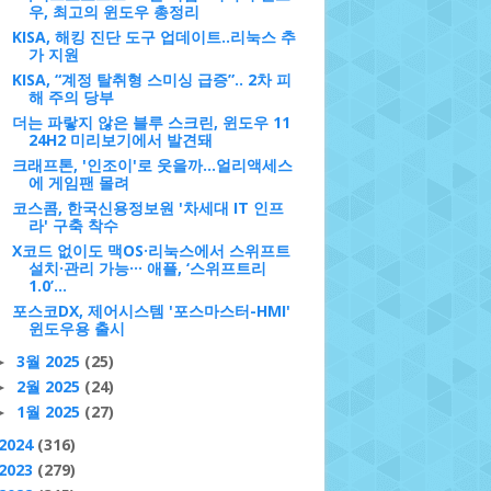
우, 최고의 윈도우 총정리
KISA, 해킹 진단 도구 업데이트..리눅스 추
가 지원
KISA, “계정 탈취형 스미싱 급증”.. 2차 피
해 주의 당부
더는 파랗지 않은 블루 스크린, 윈도우 11
24H2 미리보기에서 발견돼
크래프톤, '인조이'로 웃을까...얼리액세스
에 게임팬 몰려
코스콤, 한국신용정보원 '차세대 IT 인프
라' 구축 착수
X코드 없이도 맥OS·리눅스에서 스위프트
설치·관리 가능··· 애플, ‘스위프트리
1.0’...
포스코DX, 제어시스템 '포스마스터-HMI'
윈도우용 출시
3월 2025
(25)
►
2월 2025
(24)
►
1월 2025
(27)
►
2024
(316)
2023
(279)