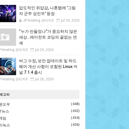
압도적인 위압감, 나혼렙에 '그림
자 군주 성진우' 등장
Jul 30, 2026
JP-Hosting 관리자3
“누가 만들었나”가 중요하지 않은
세상…에이전트 코딩의 끝없는 연
쇄
Jul 29, 2026
P-Hosting 관리자3
버그 수정, 보안 업데이트 및 하드
웨어 개선 사항이 포함된 Linux 커
널 7.1.4 출시
Jul 28, 2026
P-Hosting 관리자3
테고리
(448)
윈도우
(442)
IT뉴스
(434)
게임
(426)
리눅스