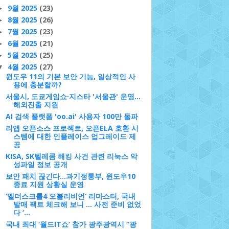
9월 2025
(23)
►
8월 2025
(26)
►
7월 2025
(23)
►
6월 2025
(21)
►
5월 2025
(25)
►
4월 2025
(27)
▼
윈도우 11의 기본 보안 기능, 일상적인 사
용에 충분할까?
서울시, 도쿄게임쇼·지스타 '서울관' 운영…
해외진출 지원
AI 검색 플랫폼 'oo.ai' 사용자 100만 돌파
리앱 오픈소스 프로젝트, 오픈ELA 호환 시
스템에 대한 인플레이스 업그레이드 제
공
KISA, SK텔레콤 해킹 사건 관련 리눅스 악
성파일 정보 공개
보안 패치 끊긴다...과기정통부, 윈도우10
종료 지원 상황실 운영
‘엘더스크롤4 오블리비언’ 리마스터, 국내
발매 팩트 체크해 보니 … 사전 준비 없었
다 ‘...
국내 최대 ‘월드IT쇼’ 참가 광주광역시 “광