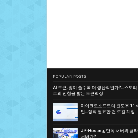
POPULAR POSTS
AI 토큰, 많이 쓸수록 더 생산적인가?…스토리
트의 전철을 밟는 토큰맥싱
마이크로소프트의 윈도우 11 
언…정작 필요한 건 로컬 계정
JP-Hosting, 단독 서버와 
서버란?