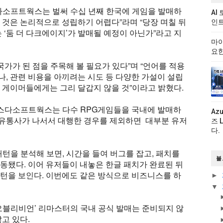
다소프트웍스는 벌써 수십 년째 한국에 게임을 발매하
AI
 것은 논리적으로 성립하기 어렵다”라며 “당장 며칠 뒤
인트
둠 더 다크에이지’가 발매될 예정이 아닌가”라고 지
마이
요한
국가가 된 점을 주목해 볼 필요가 있다”며 “언어를 적용
, 관련 비용을 아끼려는 시도 등 다양한 가설이 설립
 게이머들에게는 그리 달갑지 않을 것”이라고 밝혔다.
데스다소프트웍스는 다수 RPG게임들을 국내에 발매하
Az
. 유통사가 나서서 대행한 경우를 제외하면 대부분 유저
즈 
다.
턴을 분석해 보면, 시간을 들여 버그를 잡고, 패치를
블
동됐다. 이어 유저들이 내놓은 한글 패치가 완료된 뒤
턴을 보인다. 이번에도 같은 방식으로 비즈니스를 하
►
▼
오블리비언’ 리마스터의 국내 공식 발매는 준비되지 않
고 있다.