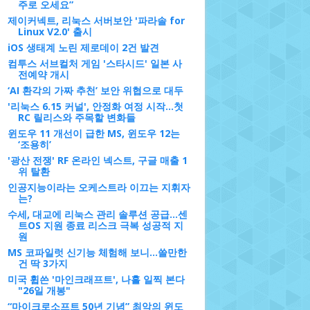
주로 오세요”
제이커넥트, 리눅스 서버보안 '파라솔 for
Linux V2.0' 출시
iOS 생태계 노린 제로데이 2건 발견
컴투스 서브컬처 게임 '스타시드' 일본 사
전예약 개시
‘AI 환각의 가짜 추천’ 보안 위협으로 대두
'리눅스 6.15 커널', 안정화 여정 시작…첫
RC 릴리스와 주목할 변화들
윈도우 11 개선이 급한 MS, 윈도우 12는
‘조용히’
'광산 전쟁' RF 온라인 넥스트, 구글 매출 1
위 탈환
인공지능이라는 오케스트라 이끄는 지휘자
는?
수세, 대교에 리눅스 관리 솔루션 공급…센
트OS 지원 종료 리스크 극복 성공적 지
원
MS 코파일럿 신기능 체험해 보니…쓸만한
건 딱 3가지
미국 휩쓴 '마인크래프트', 나흘 일찍 본다
"26일 개봉"
“마이크로소프트 50년 기념” 최악의 윈도