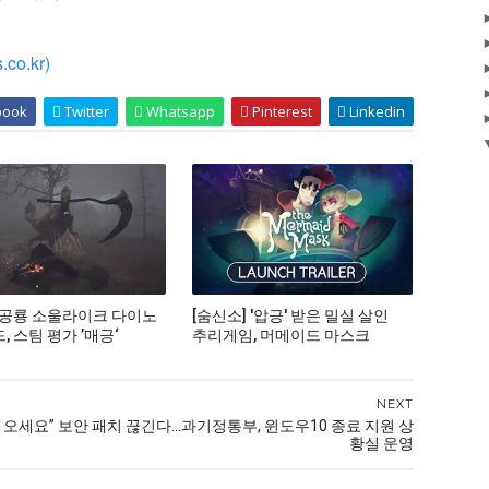
co.kr)
book
Twitter
Whatsapp
Pinterest
Linkedin
 공룡 소울라이크 다이노
[숨신소] '압긍' 받은 밀실 살인
 스팀 평가 ’매긍‘
추리게임, 머메이드 마스크
NEXT
 오세요”
보안 패치 끊긴다...과기정통부, 윈도우10 종료 지원 상
황실 운영