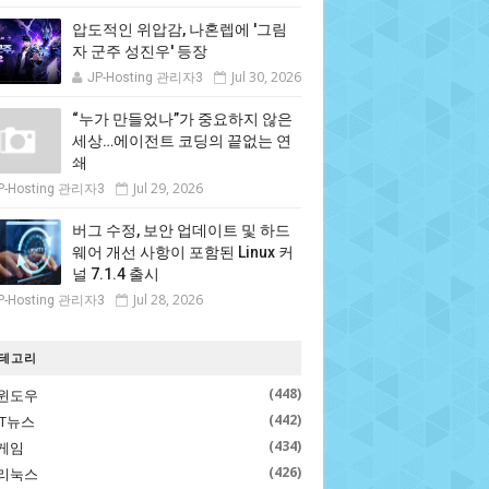
압도적인 위압감, 나혼렙에 '그림
자 군주 성진우' 등장
Jul 30, 2026
JP-Hosting 관리자3
“누가 만들었나”가 중요하지 않은
세상…에이전트 코딩의 끝없는 연
쇄
Jul 29, 2026
P-Hosting 관리자3
버그 수정, 보안 업데이트 및 하드
웨어 개선 사항이 포함된 Linux 커
널 7.1.4 출시
Jul 28, 2026
P-Hosting 관리자3
테고리
(448)
윈도우
(442)
IT뉴스
(434)
게임
(426)
리눅스