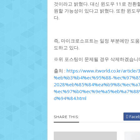
것이라고 밝혔다. 대신 윈도우 11로 전환
원할 가능성이 있다고 밝혔다. 또한 윈도
다.
즉, 마이크로소프트는 일정 부분에만 도움
도하고 있다.
※위 포스팅이 문제될 경우 삭제하겠습니
출처 :
https://www.itworld.co.kr/ar
%eb%b3%b4%ec%95%88-%ec%97%8
2028%eb%85%84%ea%b9%8c%ec%a7
%ec%97%b0%ec%9e%a5%eb%a7%88
d%94%84.html
Face
SHARE THIS: