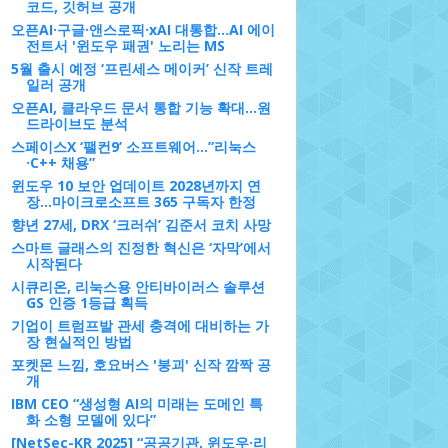
코드, 깃허브 공개
오픈AI·구글·앤스로픽·xAI 대통합…AI 에이
전트서 '윈도우 패권' 노리는 MS
5월 출시 예정 ‘프린세스 메이커’ 신작 트레
일러 공개
오픈AI, 클라우드 문서 통합 기능 확대…원
드라이브도 분석
스페이스X ‘팰컨9’ 소프트웨어…”리눅스
·C++ 채용”
윈도우 10 보안 업데이트 2028년까지 연
장…마이크로소프트 365 구독자 한정
향년 27세, DRX ‘크러쉬’ 김준서 코치 사망
스마트 글래스의 진정한 혁신은 ‘자막’에서
시작된다
시큐리온, 리눅스용 안티바이러스 솔루션
GS 인증 1등급 획득
기업이 트럼프발 관세 충격에 대비하는 가
장 현실적인 방법
포켓몬 느낌, 호요버스 '붕괴' 신작 깜짝 공
개
IBM CEO “생성형 AI의 미래는 도메인 특
화 소형 모델에 있다”
[NetSec-KR 2025] “공공기관, 윈도우·리