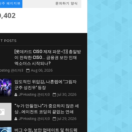
난주 페이지뷰
문의하기 양식
0,402
T POSTS
[롯데카드 CISO 제재 파문-①] 총알받
이 전락한 CISO... 금융권 보안 인재
엑소더스 시작되나?
Aug 06, 2026
Hosting 관리자3
압도적인 위압감, 나혼렙에 '그림자
군주 성진우' 등장
Jul 30, 2026
JP-Hosting 관리자3
“누가 만들었나”가 중요하지 않은 세
상…에이전트 코딩의 끝없는 연쇄
Jul 29, 2026
JP-Hosting 관리자3
버그 수정, 보안 업데이트 및 하드웨