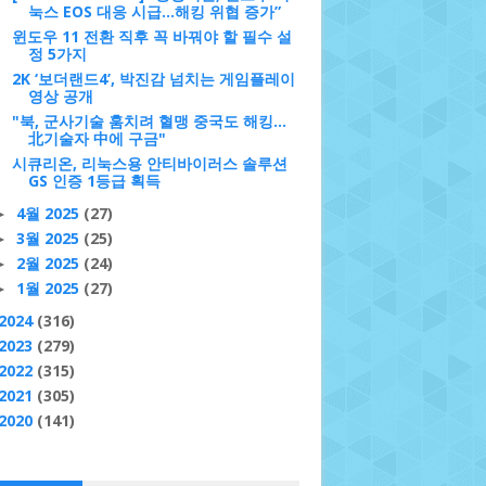
눅스 EOS 대응 시급...해킹 위협 증가”
윈도우 11 전환 직후 꼭 바꿔야 할 필수 설
정 5가지
2K ‘보더랜드4’, 박진감 넘치는 게임플레이
영상 공개
"북, 군사기술 훔치려 혈맹 중국도 해킹…
北기술자 中에 구금"
시큐리온, 리눅스용 안티바이러스 솔루션
GS 인증 1등급 획득
4월 2025
(27)
►
3월 2025
(25)
►
2월 2025
(24)
►
1월 2025
(27)
►
2024
(316)
2023
(279)
2022
(315)
2021
(305)
2020
(141)