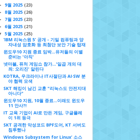
9월 2025
(23)
►
8월 2025
(26)
►
7월 2025
(23)
►
6월 2025
(21)
►
5월 2025
(25)
▼
‘IBM 리눅스원 5’ 공개 - 기밀 컴퓨팅과 양
자내성 암호화 등 최첨단 보안 기술 탑재
윈도우10 지원 종료 임박…유저들의 이별
준비는 '아직'
넷마블, 퓨처 게임쇼 참가…'일곱 개의 대
죄: 오리진' 알린다
KOTRA, 우크라이나 IT사절단과 AI·SW 분
야 협력 모색
SKT 해킹이 남긴 교훈 "리눅스도 안전지대
아니다"
윈도우10 지원, 10월 종료...이래도 윈도우
11 안사?!
IT 교육 기업이 AI로 만든 게임, 구글플레
이 1위 등극
SKT 공격한 악성코드 BPF도어, KT 서버도
침투했나
Windows Subsystem for Linux’ 소스