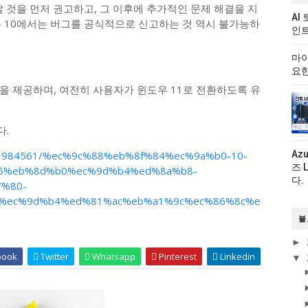
할 것을 먼저 권고하고, 그 이후에 추가적인 문제 해결을 지
AI
우 10에서는 버그를 공식적으로 신고하는 것 역시 불가능하
인트
마이
요한
을 제공하며, 여전히 사용자가 윈도우 11로 전환하도록 유
다.
ticle/3984561/%ec%9c%88%eb%8f%84%ec%9a%b0-10-
Az
즈 
5%eb%8d%b0%ec%9d%b4%ed%8a%b8-
다.
%80-
%ec%9d%b4%ed%81%ac%eb%a1%9c%ec%86%8c%e
블
►
book
Twitter
Whatsapp
Pinterest
Linkedin
▼