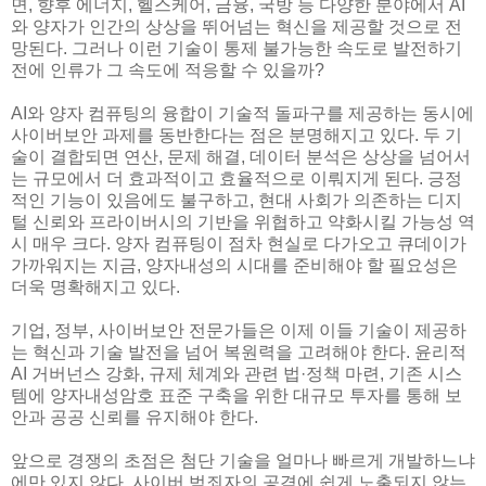
면, 향후 에너지, 헬스케어, 금융, 국방 등 다양한 분야에서 AI
와 양자가 인간의 상상을 뛰어넘는 혁신을 제공할 것으로 전
망된다. 그러나 이런 기술이 통제 불가능한 속도로 발전하기
전에 인류가 그 속도에 적응할 수 있을까?
AI와 양자 컴퓨팅의 융합이 기술적 돌파구를 제공하는 동시에
사이버보안 과제를 동반한다는 점은 분명해지고 있다. 두 기
술이 결합되면 연산, 문제 해결, 데이터 분석은 상상을 넘어서
는 규모에서 더 효과적이고 효율적으로 이뤄지게 된다. 긍정
적인 기능이 있음에도 불구하고, 현대 사회가 의존하는 디지
털 신뢰와 프라이버시의 기반을 위협하고 약화시킬 가능성 역
시 매우 크다. 양자 컴퓨팅이 점차 현실로 다가오고 큐데이가
가까워지는 지금, 양자내성의 시대를 준비해야 할 필요성은
더욱 명확해지고 있다.
기업, 정부, 사이버보안 전문가들은 이제 이들 기술이 제공하
는 혁신과 기술 발전을 넘어 복원력을 고려해야 한다. 윤리적
AI 거버넌스 강화, 규제 체계와 관련 법·정책 마련, 기존 시스
템에 양자내성암호 표준 구축을 위한 대규모 투자를 통해 보
안과 공공 신뢰를 유지해야 한다.
앞으로 경쟁의 초점은 첨단 기술을 얼마나 빠르게 개발하느냐
에만 있지 않다. 사이버 범죄자의 공격에 쉽게 노출되지 않는