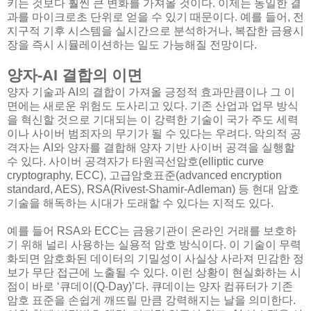
키는 것보다 훨씬 큰 변화를 가져올 것이다. 이제는 동일한 결
과를 마이크로초 단위로 얻을 수 있기 때문이다. 예를 들어, 전
지구적 기후 시스템을 실시간으로 분석하거나, 복잡한 금융시
장을 즉시 시뮬레이션하는 일도 가능해질 전망이다.
양자-AI 결합의 이면
양자 기술과 AI의 결합이 가져올 긍정적 효과만큼이나 그 이
면에는 새로운 위험도 도사리고 있다. 기존 산업과 업무 방식
을 혁신할 것으로 기대되는 이 강력한 기술이 국가 주도 세력
이나 사이버 범죄자의 무기가 될 수 있다는 우려다. 악의적 공
격자는 AI와 양자를 결합해 양자 기반 사이버 공격을 실행할
수 있다. 사이버 공격자가 타원곡선암호(elliptic curve
cryptography, ECC), 고급암호표준(advanced encryption
standard, AES), RSA(Rivest-Shamir-Adleman) 등 현대 암호
기술을 해독하는 시대가 도래할 수 있다는 지적도 있다.
예를 들어 RSA와 ECC는 금융기관이 온라인 거래를 보호하
기 위해 널리 사용하는 실용적 암호 방식이다. 이 기술이 무력
화되면 암호화된 데이터의 기밀성이 사실상 사라져 민감한 정
보가 무단 접근에 노출될 수 있다. 이런 상황이 현실화하는 시
점이 바로 ‘큐데이(Q-Day)’다. 큐데이는 양자 컴퓨터가 기존
암호 표준을 손쉽게 깨뜨릴 만큼 강력해지는 날을 의미한다.