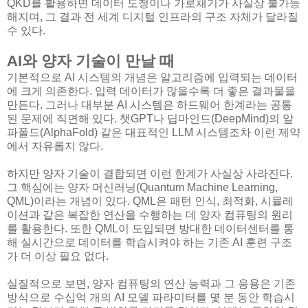
QKD를 활용하면 데이터 도청이나 가로채기가 사실상 불가능
해지며, 그 결과 전 세계 디지털 인프라의 구조 자체가 달라질
수 있다.
AI와 양자 기술이 만날 때
기본적으로 AI 시스템의 개념은 알고리즘에 입력되는 데이터
에 크게 의존한다. 입력 데이터가 많을수록 더 좋은 결과물을
만든다. 그러나 대부분 AI 시스템은 하드웨어 한계라는 공통
된 문제에 직면해 있다. 챗GPT나 딥마인드(DeepMind)의 알
파폴드(AlphaFold) 같은 대표적인 LLM 시스템조차 이런 제약
에서 자유롭지 않다.
하지만 양자 기술이 결합되면 이런 한계가 사실상 사라진다.
그 핵심에는 양자 머신러닝(Quantum Machine Learning,
QML)이라는 개념이 있다. QML은 패턴 인식, 최적화, 시뮬레
이션과 같은 복잡한 연산을 수행하는 데 양자 컴퓨팅의 원리
를 활용한다. 또한 QML이 도입되면 방대한 데이터센터를 통
해 실시간으로 데이터를 학습시켜야 하는 기존 AI 훈련 구조
가 더 이상 필요 없다.
실질적으로 보면, 양자 컴퓨팅의 연산 능력과 그 응용은 기존
방식으로 수십억 개의 AI 모델 파라미터를 몇 분 동안 학습시