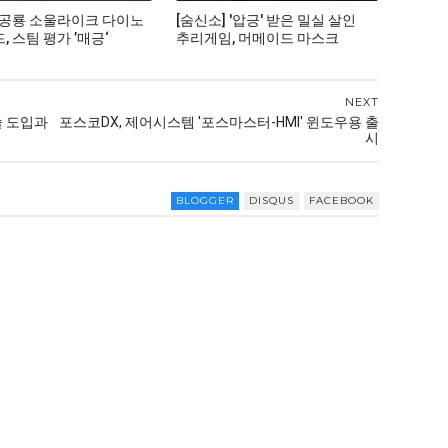
 공룡 소울라이크 다이노
[숨신소] '압긍' 받은 밀실 살인
 스팀 평가 ’매긍‘
추리게임, 머메이드 마스크
NEXT
술 도입과
포스코DX, 제어시스템 '포스마스터-HMI' 윈도우용 출
시
BLOGGER
DISQUS
FACEBOOK