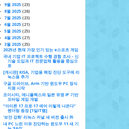
9월 2025
(23)
►
8월 2025
(26)
►
7월 2025
(23)
►
6월 2025
(21)
►
5월 2025
(25)
►
4월 2025
(27)
►
3월 2025
(25)
▼
2025년 현재 가장 인기 있는 e스포츠 게임
국내 기업 IT 프로젝트 수행 경험 조사 - 신
기술 도입과 IT 전문업체 활용을 중심으
로
[게시판] KISA, 기업용 해킹 진단 도구에 리
눅스용 추가
구글 드라이브, Arm 기반 윈도우 PC 정식
지원 시작
조이시티, 애니플렉스와 일본 유명 IP 기반
모바일 게임 개발
"아이폰 17 프로·17 에어 이렇게 나온다"
렌더링 등장 [1일IT템]
‘보안 강화’ 리눅스 커널 새 버전 출시 外
내 PC 느린 이유 진단하는 윈도우 11 새 기
능 ‘FAQ’