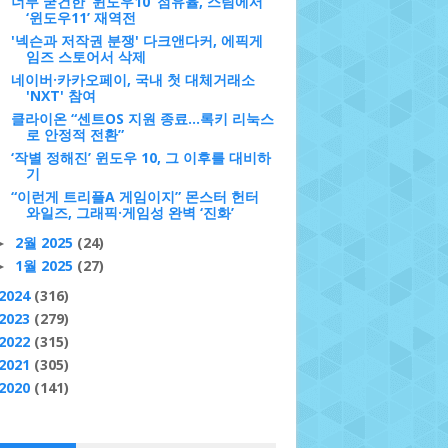
너무 굳건한 ‘윈도우10’ 점유율, 스팀에서
‘윈도우11’ 재역전
'넥슨과 저작권 분쟁' 다크앤다커, 에픽게
임즈 스토어서 삭제
네이버·카카오페이, 국내 첫 대체거래소
'NXT' 참여
클라이온 “센트OS 지원 종료...록키 리눅스
로 안정적 전환”
‘작별 정해진’ 윈도우 10, 그 이후를 대비하
기
“이런게 트리플A 게임이지” 몬스터 헌터
와일즈, 그래픽·게임성 완벽 ‘진화’
2월 2025
(24)
►
1월 2025
(27)
►
2024
(316)
2023
(279)
2022
(315)
2021
(305)
2020
(141)