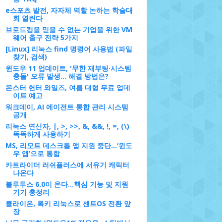
e스포츠 발전, 자자체 역할 논하는 학술대
회 열린다
브로드컴을 믿을 수 없는 기업을 위한 VM
웨어 출구 전략 5가지
[Linux] 리눅스 find 명령어 사용법 (파일
찾기, 검색)
윈도우 11 업데이트, '무한 재부팅·시스템
충돌' 오류 발생... 해결 방법은?
몬스터 헌터 와일즈, 여름 대형 무료 업데
이트 예고
워크데이, AI 에이전트 통합 관리 시스템
공개
리눅스 연산자, |, >, >>, &, &&, !, =, (\)
똑똑하게 사용하기
MS, 리모트 데스크톱 앱 지원 중단…‘윈도
우 앱’으로 통합
카트라이더 러쉬플러스에 서유기 캐릭터
나온다
블루투스 6.0이 온다…핵심 기능 및 지원
기기 총정리
클라이온, 록키 리눅스로 센트OS 전환 앞
장