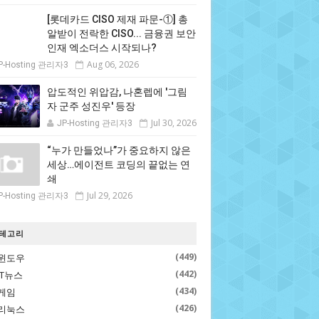
[롯데카드 CISO 제재 파문-①] 총
알받이 전락한 CISO... 금융권 보안
인재 엑소더스 시작되나?
Aug 06, 2026
P-Hosting 관리자3
압도적인 위압감, 나혼렙에 '그림
자 군주 성진우' 등장
Jul 30, 2026
JP-Hosting 관리자3
“누가 만들었나”가 중요하지 않은
세상…에이전트 코딩의 끝없는 연
쇄
Jul 29, 2026
P-Hosting 관리자3
테고리
(449)
윈도우
(442)
IT뉴스
(434)
게임
(426)
리눅스