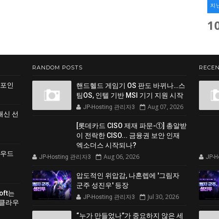
지
1
RANDOM POSTS
RECEN
 포인
핸드헬드 게임기 OS 판도 바뀌나…스
팀OS, 인텔 기반 MSI 기기 지원 시작
Aug 07, 2026
JP-Hosting 관리자3
쇄신 선
[롯데카드 CISO 제재 파문-①] 총알받
이 전락한 CISO... 금융권 보안 인재
엑소더스 시작되나?
클라우드
Aug 06, 2026
JP-Hosting 관리자3
JP-
압도적인 위압감, 나혼렙에 '그림자
군주 성진우' 등장
soft는
Jul 30, 2026
JP-Hosting 관리자3
 클라우
“누가 만들었나”가 중요하지 않은 세