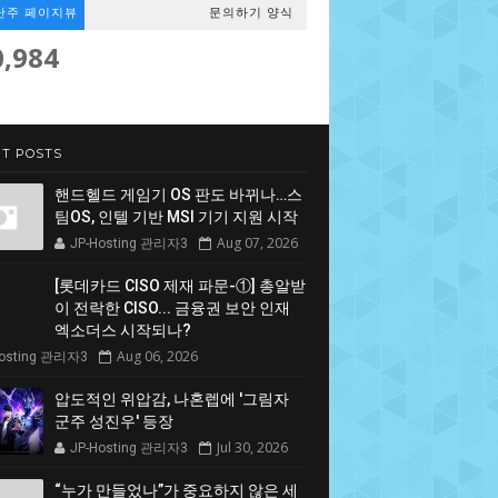
난주 페이지뷰
문의하기 양식
0,984
T POSTS
핸드헬드 게임기 OS 판도 바뀌나…스
팀OS, 인텔 기반 MSI 기기 지원 시작
Aug 07, 2026
JP-Hosting 관리자3
[롯데카드 CISO 제재 파문-①] 총알받
이 전락한 CISO... 금융권 보안 인재
엑소더스 시작되나?
Aug 06, 2026
Hosting 관리자3
압도적인 위압감, 나혼렙에 '그림자
군주 성진우' 등장
Jul 30, 2026
JP-Hosting 관리자3
“누가 만들었나”가 중요하지 않은 세