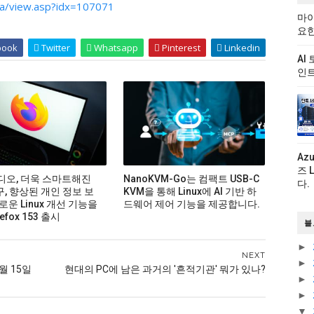
a/view.asp?idx=107071
마이
요한
book
Twitter
Whatsapp
Pinterest
Linkedin
AI
인트
Az
즈 
비디오, 더욱 스마트해진
NanoKVM-Go는 컴팩트 USB-C
다.
구, 향상된 개인 정보 보
KVM을 통해 Linux에 AI 기반 하
로운 Linux 개선 기능을
드웨어 제어 기능을 제공합니다.
efox 153 출시
블
►
NEXT
►
월 15일
현대의 PC에 남은 과거의 '흔적기관' 뭐가 있나?
►
►
▼