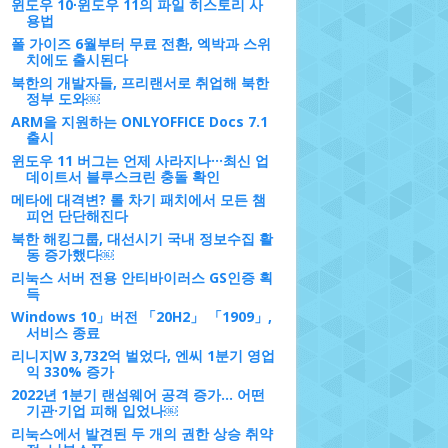
윈도우 10∙윈도우 11의 파일 히스토리 사
용법
폴 가이즈 6월부터 무료 전환, 엑박과 스위
치에도 출시된다
북한의 개발자들, 프리랜서로 취업해 북한
정부 도와￼
ARM을 지원하는 ONLYOFFICE Docs 7.1
출시
윈도우 11 버그는 언제 사라지나···최신 업
데이트서 블루스크린 충돌 확인
메타에 대격변? 롤 차기 패치에서 모든 챔
피언 단단해진다
북한 해킹그룹, 대선시기 국내 정보수집 활
동 증가했다￼
리눅스 서버 전용 안티바이러스 GS인증 획
득
Windows 10」버전 「20H2」 「1909」,
서비스 종료
리니지W 3,732억 벌었다, 엔씨 1분기 영업
익 330% 증가
2022년 1분기 랜섬웨어 공격 증가... 어떤
기관·기업 피해 입었나￼
리눅스에서 발견된 두 개의 권한 상승 취약