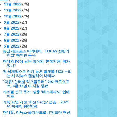
12월 2022
(26)
►
11월 2022
(26)
►
10월 2022
(26)
►
9월 2022
(27)
►
8월 2022
(27)
►
7월 2022
(26)
►
6월 2022
(26)
►
5월 2022
(26)
▼
농심 레드포스 아카데미, 'LCK AS 상반기
리그' 챔피언 등극
현대의 PC에 남은 과거의 '흔적기관' 뭐가
있나?
전 세계적으로 인기 높은 플랫폼 ESXi 노리
는 새 리눅스 랜섬웨어 나타나
"아듀! 인터넷 익스플로러" 마이크로소프
트, 6월 15일 IE 지원 종료
커츠펠 신규 무기, 장총 '데스페라도' 업데
이트
가족·지인 사칭 ‘메신저피싱’ 급증... 2021
년 피해액 991억원
현대百, 리눅스·클라우드로 IT인프라 혁신