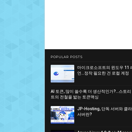
POPULAR POSTS
마이크로소프트의 윈도우 11 
언…정작 필요한 건 로컬 계정
AI 토큰, 많이 쓸수록 더 생산적인가?…스토리
트의 전철을 밟는 토큰맥싱
JP-Hosting, 단독 서버와 
서버란?