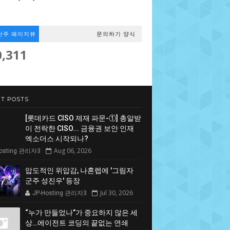
난주 페이지뷰
문의하기 양식
0,311
T POSTS
[롯데카드 CISO 제재 파문-①] 총알받
이 전락한 CISO... 금융권 보안 인재
엑소더스 시작되나?
Aug 06, 2026
Hosting 관리자3
압도적인 위압감, 나혼렙에 '그림자
군주 성진우' 등장
Jul 30, 2026
JP-Hosting 관리자3
“누가 만들었나”가 중요하지 않은 세
상…에이전트 코딩의 끝없는 연쇄