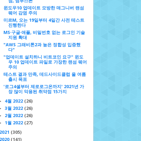
점, 님부스폰
윈도우10 업데이트 모방한 매그니버 랜섬
웨어 감염 주의
미르M, 오는 19일부터 4일간 사전 테스트
진행한다
MS·구글·애플, 비밀번호 없는 로그인 기술
지원 확대
"AWS 그래비톤2과 높은 정합성 입증했
다"
"업데이트 설치하니 비트코인 요구" 윈도
우 10 업데이트 파일로 가장한 랜섬 웨어
주의
테스트 결과 만족, 데드사이드클럽 올 여름
출시 목표
'로그4셸부터 제로로그온까지' 2021년 가
장 많이 악용된 취약점 15가지
4월 2022
(26)
►
3월 2022
(26)
►
2월 2022
(26)
►
1월 2022
(27)
►
2021
(305)
2020
(141)