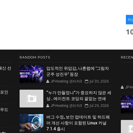
지
1
RANDOM POSTS
RECEN
쇄신 선
압도적인 위압감, 나혼렙에 '그림자
군주 성진우' 등장
Jul 30, 2026
JP-Hosting 관리자3
JP-
 포인
“누가 만들었나”가 중요하지 않은 세
상…에이전트 코딩의 끝없는 연쇄
Jul 29, 2026
JP-Hosting 관리자3
클라우드
버그 수정, 보안 업데이트 및 하드웨
어 개선 사항이 포함된 Linux 커널
7.1.4 출시