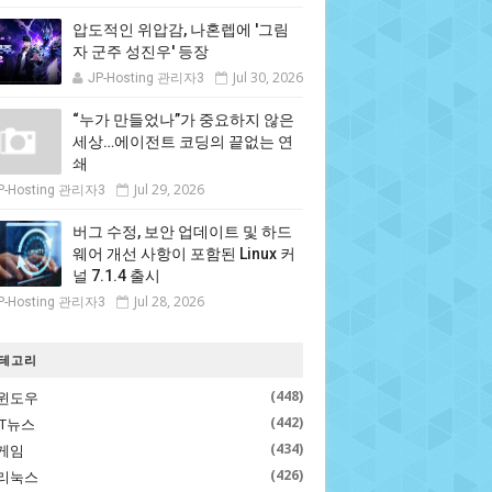
압도적인 위압감, 나혼렙에 '그림
자 군주 성진우' 등장
Jul 30, 2026
JP-Hosting 관리자3
“누가 만들었나”가 중요하지 않은
세상…에이전트 코딩의 끝없는 연
쇄
Jul 29, 2026
P-Hosting 관리자3
버그 수정, 보안 업데이트 및 하드
웨어 개선 사항이 포함된 Linux 커
널 7.1.4 출시
Jul 28, 2026
P-Hosting 관리자3
테고리
(448)
윈도우
(442)
IT뉴스
(434)
게임
(426)
리눅스