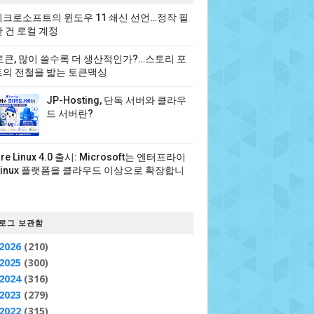
크로소프트의 윈도우 11 쇄신 선언…정작 필
 건 로컬 계정
 토큰, 많이 쓸수록 더 생산적인가?…스토리 포
의 전철을 밟는 토큰맥싱
JP-Hosting, 단독 서버와 클라우
드 서버란?
ure Linux 4.0 출시: Microsoft는 엔터프라이
Linux 플랫폼을 클라우드 이상으로 확장합니
로그 보관함
2026
(210)
2025
(300)
2024
(316)
2023
(279)
2022
(315)