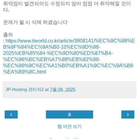
취약점이 발견되어도 수정되지 않아 점점 더 취약해질 것이
다.
문제가 될 시 삭제 하겠습니다
출처
:
https://www.itworld.co.kr/article/3808141/%EC%9C%88%E
B%8F%84%EC%9A%B0-10%EC%9D%98-
2025%EB%85%84-%EC%9D%80%ED%87%B4-
%EC%96%BC%EB%A7%88%EB%82%98-
%EC%88%9C%EC%A1%B0%EB%A1%9C%EC%9A%B8
%EA%B9%8C.html
JP-Hosting 관리자2
at
7월 06, 2025
‹
›
홈
웹 버전 보기