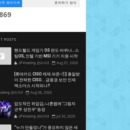
난주 페이지뷰
문의하기 양식
,869
T POSTS
핸드헬드 게임기 OS 판도 바뀌나…스
팀OS, 인텔 기반 MSI 기기 지원 시작
Aug 07, 2026
JP-Hosting 관리자3
[롯데카드 CISO 제재 파문-①] 총알받
이 전락한 CISO... 금융권 보안 인재
엑소더스 시작되나?
Aug 06, 2026
Hosting 관리자3
압도적인 위압감, 나혼렙에 '그림자
군주 성진우' 등장
Jul 30, 2026
JP-Hosting 관리자3
“누가 만들었나”가 중요하지 않은 세