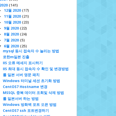
2020
(141)
12월 2020
(17)
►
11월 2020
(21)
►
10월 2020
(23)
►
9월 2020
(22)
►
8월 2020
(24)
►
7월 2020
(5)
►
6월 2020
(25)
▼
mysql 동시 접속자 수 늘리는 방법
로한m일본 진출
IIS 오류 메세지 표시하기
IIS 최대 동시 접속자 수 확인 및 변경방법
롤 일본 서버 영문 패치
Windows 터미널 세션 초기화 방법
CentOS7 Hostname 변경
MSSQL 중복 데이터 조회및 삭제 방법
롤 일본서버 하는 방법
Windows 방화벽 포트 오픈 방법
CentOS7 ssh 포트변경하기