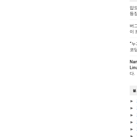
압도
등
버그
이 
“누
코딩
Na
Li
다.
블
►
►
►
►
►
►