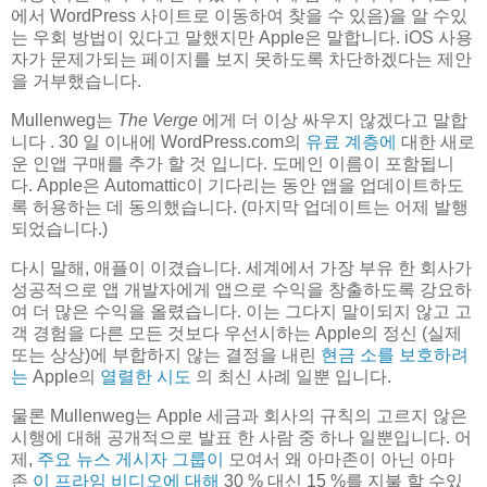
에서 WordPress 사이트로 이동하여 찾을 수 있음)을 알 수있
는 우회 방법이 있다고 말했지만 Apple은 말합니다. iOS 사용
자가 문제가되는 페이지를 보지 못하도록 차단하겠다는 제안
을 거부했습니다.
Mullenweg는
The Verge
에게 더 이상 싸우지 않겠다고 말합
니다 . 30 일 이내에 WordPress.com의
유료 계층에
대한 새로
운 인앱 구매를 추가 할 것 입니다. 도메인 이름이 포함됩니
다. Apple은 Automattic이 기다리는 동안 앱을 업데이트하도
록 허용하는 데 동의했습니다. (마지막 업데이트는 어제 발행
되었습니다.)
다시 말해, 애플이 이겼습니다. 세계에서 가장 부유 한 회사가
성공적으로 앱 개발자에게 앱으로 수익을 창출하도록 강요하
여 더 많은 수익을 올렸습니다. 이는 그다지 말이되지 않고 고
객 경험을 다른 모든 것보다 우선시하는 Apple의 정신 (실제
또는 상상)에 부합하지 않는 결정을 내린
현금 소를 보호하려
는
Apple의
열렬한 시도
의 최신 사례 일뿐 입니다.
물론 Mullenweg는 Apple 세금과 회사의 규칙의 고르지 않은
시행에 대해 공개적으로 발표 한 사람 중 하나 일뿐입니다. 어
제,
주요 뉴스 게시자 그룹이
모여서 왜 아마존이 아닌 아마
존
이 프라임 비디오에 대해
30 % 대신 15 %를 지불 할 수있