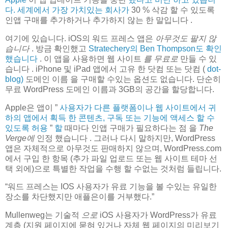
다. 세계에서 가장 가치있는 회사가
30 % 삭감 할 수 있도록
인앱 구매를 추가하거나 추가하지 않는 한 말입니다 .
여기에 있습니다. iOS의 워드 프레스 앱은
아무것도 팔지 않
습니다
. 방금 확인했고
Stratechery의 Ben Thompson도 확인
했습니다
. 이 앱을 사용하면 웹 사이트
를 무료로
만들 수 있
습니다 . iPhone 및 iPad 앱에서 고유 한 닷컴 또는 닷컴 (
dot-
blog)
도메인 이름 을 구매할 수있는 옵션도 없습니다. 단순히
무료 WordPress 도메인 이름과 3GB의 공간을 할당합니다.
Apple은 앱이 ”
사용자가 다른 플랫폼이나 웹 사이트에서 귀
하의 앱에서 획득 한 콘텐츠, 구독 또는 기능에 액세스 할 수
있도록 허용
”
할
때마다 인앱 구매가 필요하다는 점 을
The
Verge에
인정 했습니다 . 그러나 다시 말하지만, WordPress
앱은 자체적으로 아무것도 판매하지 않으며, WordPress.com
에서 구입 한 항목 (추가 파일 업로드 또는 웹 사이트 테마 선
택 외에)으로 특별한 작업을 수행 할 수없는 것처럼 들립니다.
워드 프레스는 IOS 사용자가 유료 기능을 볼 수있는 유일한
장소를 차단했지만 애플은이를 거부했다.
Mullenweg는 기술적
으로
iOS 사용자가 WordPress가 유료
계층 (지원 페이지에 묻혀 있거나 자체 웹 페이지의 미리보기