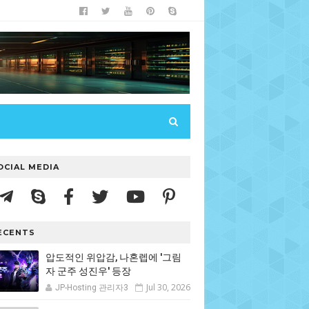
OCIAL MEDIA
ECENTS
압도적인 위압감, 나혼렙에 '그림
자 군주 성진우' 등장
Jul 30, 2026
JP-Hosting 관리자3