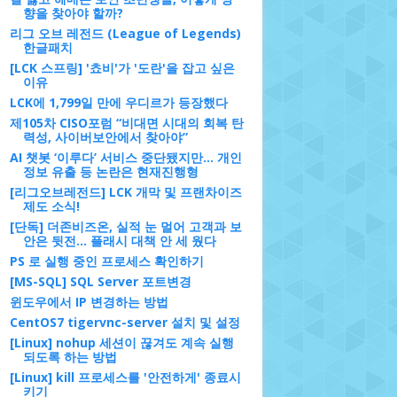
향을 찾아야 할까?
리그 오브 레전드 (League of Legends)
한글패치
[LCK 스프링] '쵸비'가 '도란'을 잡고 싶은
이유
LCK에 1,799일 만에 우디르가 등장했다
제105차 CISO포럼 “비대면 시대의 회복 탄
력성, 사이버보안에서 찾아야”
AI 챗봇 ‘이루다’ 서비스 중단됐지만... 개인
정보 유출 등 논란은 현재진행형
[리그오브레전드] LCK 개막 및 프랜차이즈
제도 소식!
[단독] 더존비즈온, 실적 눈 멀어 고객과 보
안은 뒷전... 플래시 대책 안 세 웠다
PS 로 실행 중인 프로세스 확인하기
[MS-SQL] SQL Server 포트변경
윈도우에서 IP 변경하는 방법
CentOS7 tigervnc-server 설치 및 설정
[Linux] nohup 세션이 끊겨도 계속 실행
되도록 하는 방법
[Linux] kill 프로세스를 '안전하게' 종료시
키기