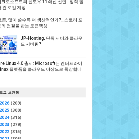
크로소프트의 윈도우 11 쇄신 선언…정작 필
 건 로컬 계정
 토큰, 많이 쓸수록 더 생산적인가?…스토리 포
의 전철을 밟는 토큰맥싱
JP-Hosting, 단독 서버와 클라우
드 서버란?
ure Linux 4.0 출시: Microsoft는 엔터프라이
Linux 플랫폼을 클라우드 이상으로 확장합니
로그 보관함
2026
(209)
2025
(300)
2024
(316)
2023
(279)
2022
(315)
2021
(305)