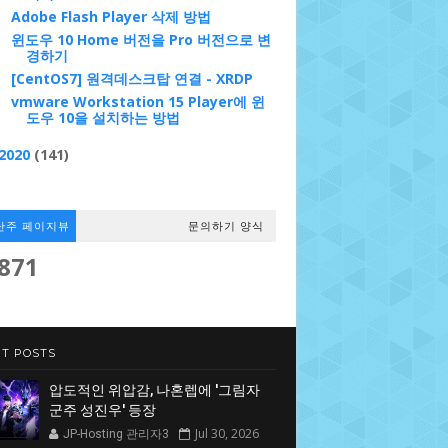
Adobe Flash Player 삭제 방법
윈도우 10 Home 버전을 Pro 버전으로 변
경하기
[CentOS7] 원격데스크탑 연결 - XRDP
vmware Workstation 15 Player에 윈
도우 10을 설치하는 방법
2020
(141)
난주 페이지뷰
문의하기 양식
,871
T POSTS
압도적인 위압감, 나혼렙에 '그림자
군주 성진우' 등장
Jul 30, 2026
JP-Hosting 관리자3