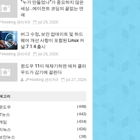
“누가 만들었나”가 중요하지 않은
세상…에이전트 코딩의 끝없는 연
쇄
Jul 29, 2026
P-Hosting 관리자3
버그 수정, 보안 업데이트 및 하드
웨어 개선 사항이 포함된 Linux 커
널 7.1.4 출시
Jul 28, 2026
P-Hosting 관리자3
윈도우 11이 재채기하면 애저 클라
우드가 감기에 걸린다
Jul 27, 2026
JP-Hosting 관리자3
테고리
(448)
윈도우
(442)
IT뉴스
(434)
게임
(426)
리눅스
(38)
보안뉴스