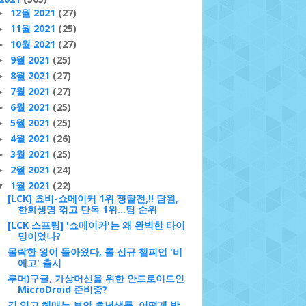
12월 2021
(27)
►
11월 2021
(25)
►
10월 2021
(27)
►
9월 2021
(25)
►
8월 2021
(27)
►
7월 2021
(27)
►
6월 2021
(25)
►
5월 2021
(25)
►
4월 2021
(26)
►
3월 2021
(25)
►
2월 2021
(24)
►
1월 2021
(22)
▼
[LCK] 쵸비-쇼메이커 1위 쟁탈전,!! 담원,
한화생명 꺾고 단독 1위…팀 순위
[LCK 스프링] '쇼메이커'는 왜 완벽한 타이
밍이었나?
몰락한 왕이 돌아왔다, 롤 신규 챔피언 '비
에고' 출시
루머)구글, 가상머신을 위한 안드로이드인
MicroDroid 준비중?
길 잃고 헤매는 보안 초년생들, 어떻게 방