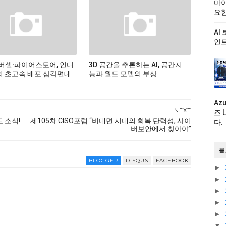
마이
요한
AI
인트
버셀·파이어스토어, 인디
3D 공간을 추론하는 AI, 공간지
 초고속 배포 삼각편대
능과 월드 모델의 부상
Az
NEXT
즈 
 소식!
제105차 CISO포럼 “비대면 시대의 회복 탄력성, 사이
다.
버보안에서 찾아야”
블
BLOGGER
DISQUS
FACEBOOK
►
►
►
►
►
▼