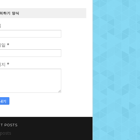
의하기 양식
름
메일
*
시지
*
T POSTS
tposts