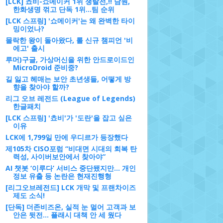
[LCK] 쵸비-쇼메이커 1위 쟁탈전,!! 담원,
한화생명 꺾고 단독 1위…팀 순위
[LCK 스프링] '쇼메이커'는 왜 완벽한 타이
밍이었나?
몰락한 왕이 돌아왔다, 롤 신규 챔피언 '비
에고' 출시
루머)구글, 가상머신을 위한 안드로이드인
MicroDroid 준비중?
길 잃고 헤매는 보안 초년생들, 어떻게 방
향을 찾아야 할까?
리그 오브 레전드 (League of Legends)
한글패치
[LCK 스프링] '쵸비'가 '도란'을 잡고 싶은
이유
LCK에 1,799일 만에 우디르가 등장했다
제105차 CISO포럼 “비대면 시대의 회복 탄
력성, 사이버보안에서 찾아야”
AI 챗봇 ‘이루다’ 서비스 중단됐지만... 개인
정보 유출 등 논란은 현재진행형
[리그오브레전드] LCK 개막 및 프랜차이즈
제도 소식!
[단독] 더존비즈온, 실적 눈 멀어 고객과 보
안은 뒷전... 플래시 대책 안 세 웠다