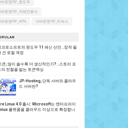
서버운영TIP_윈도우
서버운영TIP_자체인증서
버운영TIP_VPN
서버운영TIP_리눅스
OPULAR
크로소프트의 윈도우 11 쇄신 선언…정작 필
 건 로컬 계정
 토큰, 많이 쓸수록 더 생산적인가?…스토리 포
의 전철을 밟는 토큰맥싱
JP-Hosting, 단독 서버와 클라우
드 서버란?
ure Linux 4.0 출시: Microsoft는 엔터프라이
Linux 플랫폼을 클라우드 이상으로 확장합니