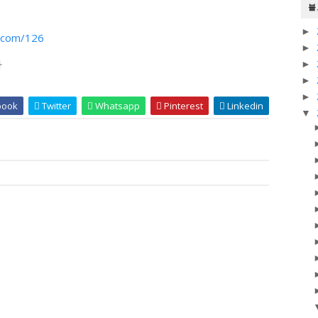
블
►
y.com/126
►
다
►
►
►
book
Twitter
Whatsapp
Pinterest
Linkedin
▼