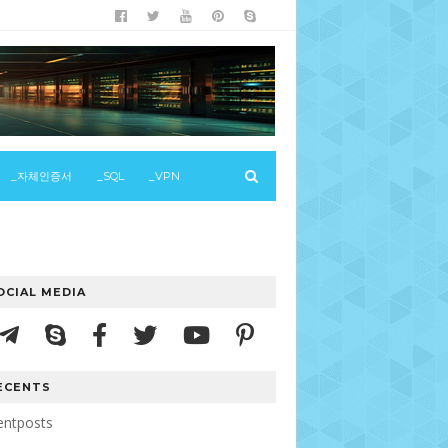
_자체인증서
_SQL
_VPN
OCIAL MEDIA
ECENTS
entposts