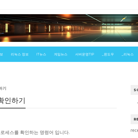
정보
리눅스 정보
IT뉴스
게임뉴스
서버운영TIP
_윈도우
_리눅스
인하기
S
 확인하기
스
R
rec
프로세스를 확인하는 명령어 입니다.