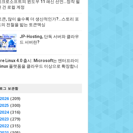
크로소프트의 윈도우 11 쇄신 선언…정작 필
 건 로컬 계정
 토큰, 많이 쓸수록 더 생산적인가?…스토리 포
의 전철을 밟는 토큰맥싱
JP-Hosting, 단독 서버와 클라우
드 서버란?
ure Linux 4.0 출시: Microsoft는 엔터프라이
Linux 플랫폼을 클라우드 이상으로 확장합니
로그 보관함
2026
(209)
2025
(300)
2024
(316)
2023
(279)
2022
(315)
2021
(305)