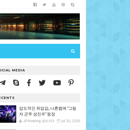
OCIAL MEDIA
ECENTS
압도적인 위압감, 나혼렙에 '그림
자 군주 성진우' 등장
Jul 30, 2026
JP-Hosting 관리자3