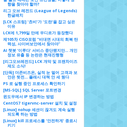
향을 찾아야 할까?
리그 오브 레전드 (League of Legends)
한글패치
[LCK 스프링] '쵸비'가 '도란'을 잡고 싶은
이유
LCK에 1,799일 만에 우디르가 등장했다
제105차 CISO포럼 “비대면 시대의 회복 탄
력성, 사이버보안에서 찾아야”
AI 챗봇 ‘이루다’ 서비스 중단됐지만... 개인
정보 유출 등 논란은 현재진행형
[리그오브레전드] LCK 개막 및 프랜차이즈
제도 소식!
[단독] 더존비즈온, 실적 눈 멀어 고객과 보
안은 뒷전... 플래시 대책 안 세 웠다
PS 로 실행 중인 프로세스 확인하기
[MS-SQL] SQL Server 포트변경
윈도우에서 IP 변경하는 방법
CentOS7 tigervnc-server 설치 및 설정
[Linux] nohup 세션이 끊겨도 계속 실행
되도록 하는 방법
[Linux] kill 프로세스를 '안전하게' 종료시
키기