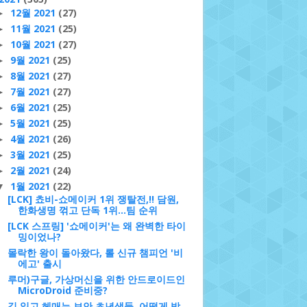
12월 2021
(27)
►
11월 2021
(25)
►
10월 2021
(27)
►
9월 2021
(25)
►
8월 2021
(27)
►
7월 2021
(27)
►
6월 2021
(25)
►
5월 2021
(25)
►
4월 2021
(26)
►
3월 2021
(25)
►
2월 2021
(24)
►
1월 2021
(22)
▼
[LCK] 쵸비-쇼메이커 1위 쟁탈전,!! 담원,
한화생명 꺾고 단독 1위…팀 순위
[LCK 스프링] '쇼메이커'는 왜 완벽한 타이
밍이었나?
몰락한 왕이 돌아왔다, 롤 신규 챔피언 '비
에고' 출시
루머)구글, 가상머신을 위한 안드로이드인
MicroDroid 준비중?
길 잃고 헤매는 보안 초년생들, 어떻게 방