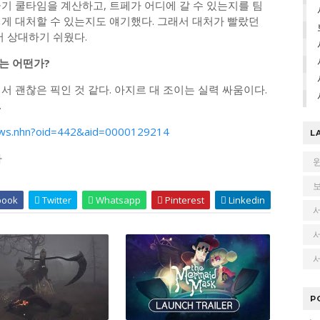
기 쿨타임을 계산하고, 트페가 어디에 갈 수 있는지를 팀
떻게 대처할 수 있는지도 얘기했다. 그래서 대처가 빨랐던
서 상대하기 쉬웠다.
르는 어떤가?
서 괜찮은 픽인 것 같다. 아지르 대 조이는 실력 싸움이다.
.
news.nhn?oid=442&aid=0000129214
L
다
book
Twitter
Whatsapp
Pinterest
Linkedin
서
P