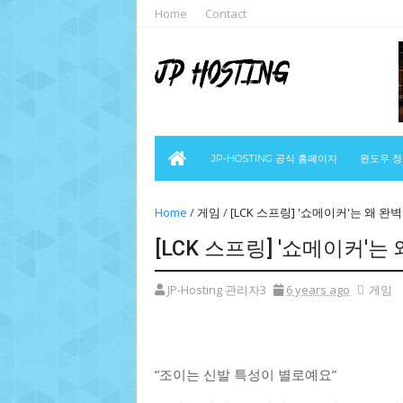
Home
Contact
JP-HOSTING 공식 홈페이지
윈도우 
Home
/
게임
/
[LCK 스프링] '쇼메이커'는 왜 
[LCK 스프링] '쇼메이커'
JP-Hosting 관리자3
6 years ago
게임
“조이는 신발 특성이 별로예요”