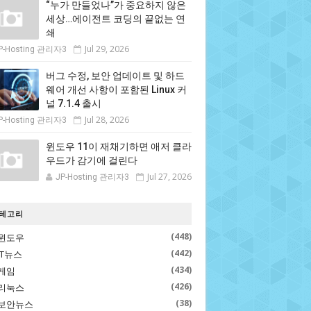
“누가 만들었나”가 중요하지 않은
세상…에이전트 코딩의 끝없는 연
쇄
Jul 29, 2026
P-Hosting 관리자3
버그 수정, 보안 업데이트 및 하드
웨어 개선 사항이 포함된 Linux 커
널 7.1.4 출시
Jul 28, 2026
P-Hosting 관리자3
윈도우 11이 재채기하면 애저 클라
우드가 감기에 걸린다
Jul 27, 2026
JP-Hosting 관리자3
테고리
(448)
윈도우
(442)
IT뉴스
(434)
게임
(426)
리눅스
(38)
보안뉴스