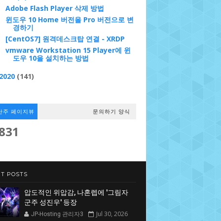
Adobe Flash Player 삭제 방법
윈도우 10 Home 버전을 Pro 버전으로 변
경하기
[CentOS7] 원격데스크탑 연결 - XRDP
vmware Workstation 15 Player에 윈
도우 10을 설치하는 방법
2020
(141)
난주 페이지뷰
문의하기 양식
,831
T POSTS
압도적인 위압감, 나혼렙에 '그림자
군주 성진우' 등장
Jul 30, 2026
JP-Hosting 관리자3