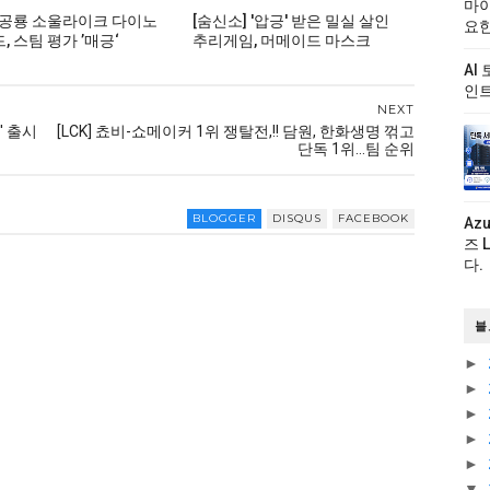
마이
 공룡 소울라이크 다이노
[숨신소] '압긍' 받은 밀실 살인
요한
 스팀 평가 ’매긍‘
추리게임, 머메이드 마스크
AI
인트
NEXT
' 출시
[LCK] 쵸비-쇼메이커 1위 쟁탈전,!! 담원, 한화생명 꺾고
단독 1위…팀 순위
BLOGGER
DISQUS
FACEBOOK
Az
즈 
다.
블
►
►
►
►
►
▼