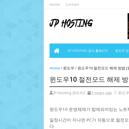
Home
Contact
JP-HOSTING 공식 홈페이지
윈도우 
Home
/
윈도우
/
윈도우10 절전모드 해제 방법 (
윈도우10 절전모드 해제 방
JP-Hosting 관리자3
5 years ago
윈도
윈도우10 운영체제가 탑제되어있는 노트
일정시간이 지나면 PC가 자동으로 절전
다.