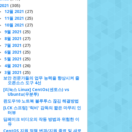
2021
(305)
12월 2021
(27)
►
11월 2021
(25)
►
10월 2021
(27)
►
9월 2021
(25)
►
8월 2021
(27)
►
7월 2021
(27)
►
6월 2021
(25)
►
5월 2021
(25)
►
4월 2021
(26)
►
3월 2021
(25)
▼
보안 전문가들의 업무 능력을 향상시켜 줄
오픈소스 도구 4선
[리눅스 Linux] CentOs(센토스) vs
Ubuntu(우분투)
윈도우10 노트북 블루투스 끊김 해결방법
[LCK 스프링] '릭비' 감독의 짧은 마무리 인
터뷰
딥페이크 비디오의 작동 방법과 위험한 이
유
CentOS 지원 정책 변경/지원 종료 및 새로