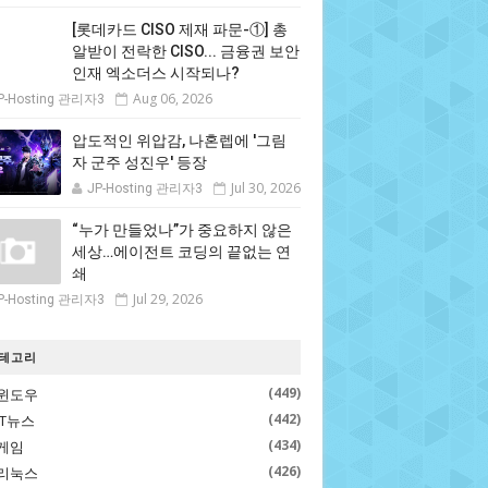
[롯데카드 CISO 제재 파문-①] 총
알받이 전락한 CISO... 금융권 보안
인재 엑소더스 시작되나?
Aug 06, 2026
P-Hosting 관리자3
압도적인 위압감, 나혼렙에 '그림
자 군주 성진우' 등장
Jul 30, 2026
JP-Hosting 관리자3
“누가 만들었나”가 중요하지 않은
세상…에이전트 코딩의 끝없는 연
쇄
Jul 29, 2026
P-Hosting 관리자3
테고리
(449)
윈도우
(442)
IT뉴스
(434)
게임
(426)
리눅스