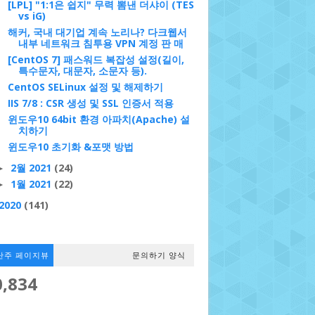
[LPL] "1:1은 쉽지" 무력 뽐낸 더샤이 (TES
vs iG)
해커, 국내 대기업 계속 노리나? 다크웹서
내부 네트워크 침투용 VPN 계정 판 매
[CentOS 7] 패스워드 복잡성 설정(길이,
특수문자, 대문자, 소문자 등).
CentOS SELinux 설정 및 해제하기
IIS 7/8 : CSR 생성 및 SSL 인증서 적용
윈도우10 64bit 환경 아파치(Apache) 설
치하기
윈도우10 초기화 &포맷 방법
2월 2021
(24)
►
1월 2021
(22)
►
2020
(141)
난주 페이지뷰
문의하기 양식
0,834