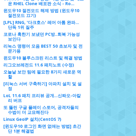
운 RHEL Clone 배포판 소식 - Ro...
윈도우10 절전모드 해제 방법 (윈도우10
절전모드 끄기)
[LPL] RNG, '다크호스' 레어 아톰 완파...
단독 1위 질주
코로나 혹한기 보냈던 PC방..회복 가능성
보인다
리눅스 명령어 모음 BEST 50 초보자 및 전
문가용
윈도우10 블루스크린 리스트 및 해결 방법
리그오브레전드 11.6 패치노트 (수정)
오늘날 보안 팀에 필요한 8가지 새로운 역
할
[리눅스 서버 구축하기] 아파치 설치 및 설
정
LoL 11.6 패치 프리뷰 공개…신짜오-아칼
리 버프
또 뚫린 구글 플레이 스토어, 공격자들의
수법이 더 교묘해진다
Linux GeoIP 설치(CentOS 7)
[윈도우10 로그인 화면 없애는 방법] 초간
단 1분 해결법