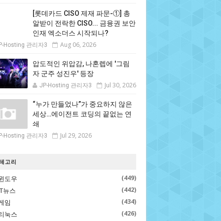
[롯데카드 CISO 제재 파문-①] 총
알받이 전락한 CISO... 금융권 보안
인재 엑소더스 시작되나?
Aug 06, 2026
P-Hosting 관리자3
압도적인 위압감, 나혼렙에 '그림
자 군주 성진우' 등장
Jul 30, 2026
JP-Hosting 관리자3
“누가 만들었나”가 중요하지 않은
세상…에이전트 코딩의 끝없는 연
쇄
Jul 29, 2026
P-Hosting 관리자3
테고리
(449)
윈도우
(442)
IT뉴스
(434)
게임
(426)
리눅스