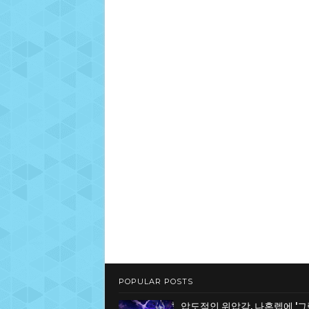
POPULAR POSTS
압도적인 위압감, 나혼렙에 '