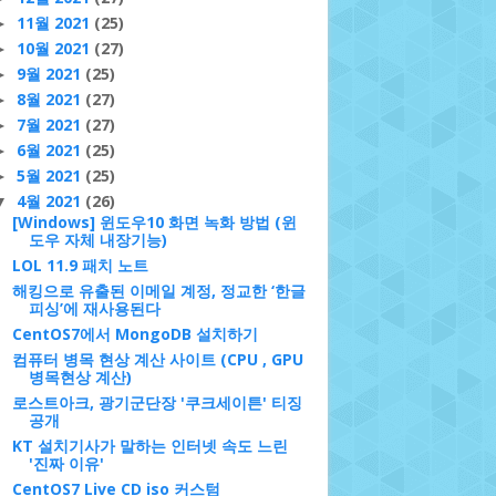
11월 2021
(25)
►
10월 2021
(27)
►
9월 2021
(25)
►
8월 2021
(27)
►
7월 2021
(27)
►
6월 2021
(25)
►
5월 2021
(25)
►
4월 2021
(26)
▼
[Windows] 윈도우10 화면 녹화 방법 (윈
도우 자체 내장기능)
LOL 11.9 패치 노트
해킹으로 유출된 이메일 계정, 정교한 ‘한글
피싱’에 재사용된다
CentOS7에서 MongoDB 설치하기
컴퓨터 병목 현상 계산 사이트 (CPU , GPU
병목현상 계산)
로스트아크, 광기군단장 '쿠크세이튼' 티징
공개
KT 설치기사가 말하는 인터넷 속도 느린
'진짜 이유'
CentOS7 Live CD iso 커스텀