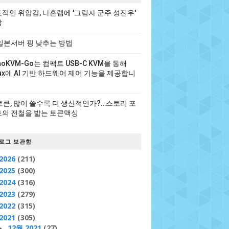
적인 위압감, 나혼렙에 '그림자 군주 성진우'
장
일본서버 핑 낮추는 방법
noKVM-Go는 컴팩트 USB-C KVM을 통해
nux에 AI 기반 하드웨어 제어 기능을 제공합니
 토큰, 많이 쓸수록 더 생산적인가?…스토리 포
의 전철을 밟는 토큰맥싱
로그 보관함
2026
(211)
2025
(300)
2024
(316)
2023
(279)
2022
(315)
2021
(305)
12월 2021
(27)
►