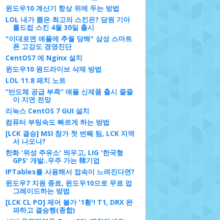
윈도우10 계산기 항상 위에 두는 방법
LOL 내가 뽑은 최고의 스킨은? 담원 기아
롤드컵 스킨 4월 30일 출시
"이대로면 애플에 추월 당해" 삼성 스마트
폰 고강도 경영진단
CentOS7 에 Nginx 설치
윈도우10 원드라이브 삭제 방법
LOL 11.8 패치 노트
“반도체 공급 부족” 애플 신제품 출시 줄줄
이 지연 전망
리눅스 CentOS 7 GUI 설치
컴퓨터 부팅속도 빠르게 하는 방법
[LCK 결승] MSI 참가 첫 번째 팀, LCK 지역
서 나오나?
한화 '위성 주유소' 띄우고, LIG '한국형
GPS' 개발..우주 가는 韓기업
IPTables를 사용해서 접속이 느려진다면?
윈도우7 지원 종료, 윈도우10으로 무료 업
그레이드하는 방법
[LCK CL PO] 제어 불가 '1황'! T1, DRX 완
파하고 결승행(종합)