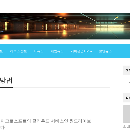
정보
리눅스 정보
IT뉴스
게임뉴스
서버운영TIP
보안뉴스
S
 방법
우
R
 마이크로소프트의 클라우드 서비스인 원드라이브
다.
J