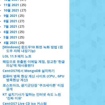
11월 2021
(25)
►
10월 2021
(27)
►
9월 2021
(25)
►
8월 2021
(27)
►
7월 2021
(27)
►
6월 2021
(25)
►
5월 2021
(25)
►
4월 2021
(26)
▼
[Windows] 윈도우10 화면 녹화 방법 (윈
도우 자체 내장기능)
LOL 11.9 패치 노트
해킹으로 유출된 이메일 계정, 정교한 ‘한글
피싱’에 재사용된다
CentOS7에서 MongoDB 설치하기
컴퓨터 병목 현상 계산 사이트 (CPU , GPU
병목현상 계산)
로스트아크, 광기군단장 '쿠크세이튼' 티징
공개
KT 설치기사가 말하는 인터넷 속도 느린
'진짜 이유'
CentOS7 Live CD iso 커스텀