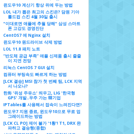
윈도우10 계산기 항상 위에 두는 방법
LOL 내가 뽑은 최고의 스킨은? 담원 기아
롤드컵 스킨 4월 30일 출시
"이대로면 애플에 추월 당해" 삼성 스마트
폰 고강도 경영진단
CentOS7 에 Nginx 설치
윈도우10 원드라이브 삭제 방법
LOL 11.8 패치 노트
“반도체 공급 부족” 애플 신제품 출시 줄줄
이 지연 전망
리눅스 CentOS 7 GUI 설치
컴퓨터 부팅속도 빠르게 하는 방법
[LCK 결승] MSI 참가 첫 번째 팀, LCK 지역
서 나오나?
한화 '위성 주유소' 띄우고, LIG '한국형
GPS' 개발..우주 가는 韓기업
IPTables를 사용해서 접속이 느려진다면?
윈도우7 지원 종료, 윈도우10으로 무료 업
그레이드하는 방법
[LCK CL PO] 제어 불가 '1황'! T1, DRX 완
파하고 결승행(종합)