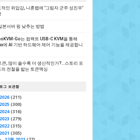
적인 위압감, 나혼렙에 '그림자 군주 성진우'
장
일본서버 핑 낮추는 방법
noKVM-Go는 컴팩트 USB-C KVM을 통해
nux에 AI 기반 하드웨어 제어 기능을 제공합니
 토큰, 많이 쓸수록 더 생산적인가?…스토리 포
의 전철을 밟는 토큰맥싱
로그 보관함
2026
(211)
2025
(300)
2024
(316)
2023
(279)
2022
(315)
2021
(305)
12월 2021
(27)
►