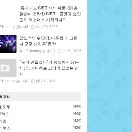
[롯데카드 CISO 제재 파문-①] 총
알받이 전락한 CISO... 금융권 보안
인재 엑소더스 시작되나?
Aug 06, 2026
P-Hosting 관리자3
압도적인 위압감, 나혼렙에 '그림
자 군주 성진우' 등장
Jul 30, 2026
JP-Hosting 관리자3
“누가 만들었나”가 중요하지 않은
세상…에이전트 코딩의 끝없는 연
쇄
Jul 29, 2026
P-Hosting 관리자3
테고리
(449)
윈도우
(442)
IT뉴스
(434)
게임
(426)
리눅스