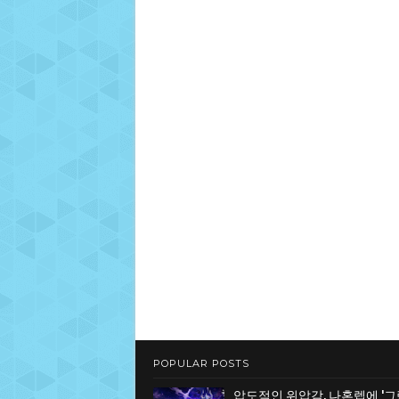
POPULAR POSTS
압도적인 위압감, 나혼렙에 '