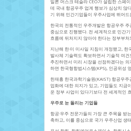
일론 머스크 테슬라 CEO가 설립한 스페
데 국내 항공우주 업계 행보가 심상치 않다
기 위해 민간기업들이 우주사업에 뛰어드
한국의 전통적인 우주개발은 항공우주 
중심으로 진행됐다. 전 세계적으로 민간
흐름에 뒤처지지 않아야 한다는 정부부처
지난해 한·미 미사일 지침이 개정됐고, 한
발사체 기술력도 확보하면서 기술적 여건도
추진하면서 미리 시장을 선점하겠다는 의
하면 한국형항법시스템(KPS), 인공위성 
한재흥 한국과학기술원(KAIST) 항공우주
업화에 대한 의지가 있고, 기업들도 지금
운 정부 사업이 있다기보다 전 세계적인 
우주로 눈 돌리는 기업들
항공·우주 전문가들의 가장 큰 주목을 받는
축하고, 이를 중심으로 국가 우주산업 생
우선 한화, 한화에어로스페이스, 한화시스