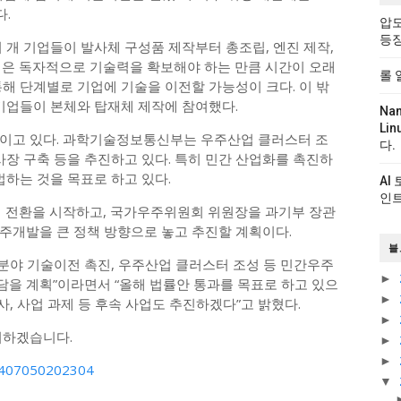
다.
압도
등
 개 기업들이 발사체 구성품 제작부터 총조립, 엔진 제작,
업은 독자적으로 기술력을 확보해야 하는 만큼 시간이 오래
롤 
해 단계별로 기업에 기술을 이전할 가능성이 크다. 이 밖
 기업들이 본체와 탑재체 제작에 참여했다.
Na
Li
보이고 있다. 과학기술정보통신부는 우주산업 클러스터 조
다.
사장 구축 등을 추진하고 있다. 특히 민간 산업화를 촉진하
법하는 것을 목표로 하고 있다.
AI
인트
전환을 시작하고, 국가우주위원회 위원장을 과기부 장관
주개발을 큰 정책 방향으로 놓고 추진할 계획이다.
블
야 기술이전 촉진, 우주산업 클러스터 조성 등 민간우주
►
을 계획”이라면서 “올해 법률안 통과를 목표로 하고 있으
►
사, 사업 과제 등 후속 사업도 추진하겠다”고 밝혔다.
►
리하겠습니다.
►
►
10407050202304
▼