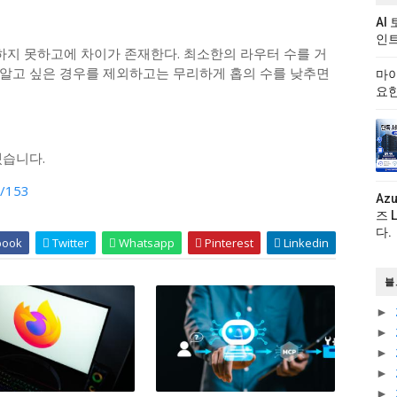
AI
인트
하지 못하고에 차이가 존재한다. 최소한의 라우터 수를 거
알고 싶은 경우를 제외하고는 무리하게 홉의 수를 낮추면
마이
요한
겠습니다.
m/153
Az
즈 
다.
book
Twitter
Whatsapp
Pinterest
Linkedin
블
►
►
►
►
►