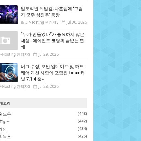
압도적인 위압감, 나혼렙에 '그림
자 군주 성진우' 등장
Jul 30, 2026
JP-Hosting 관리자3
“누가 만들었나”가 중요하지 않은
세상…에이전트 코딩의 끝없는 연
쇄
Jul 29, 2026
P-Hosting 관리자3
버그 수정, 보안 업데이트 및 하드
웨어 개선 사항이 포함된 Linux 커
널 7.1.4 출시
Jul 28, 2026
P-Hosting 관리자3
테고리
(448)
윈도우
(442)
IT뉴스
(434)
게임
(426)
리눅스