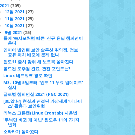
2021
(305)
12월 2021
(27)
►
11월 2021
(25)
►
10월 2021
(27)
►
9월 2021
(25)
▼
롤에 ‘속사포처럼 빠른’ 신규 원딜 챔피언이
온다
연이어 발견된 보안 솔루션 취약점, 정보
공유·패치 배포에 문제 없나
윈도11 출시 맞춰 새 노트북 쏟아진다
롤드컵 조추첨 완료, 관전 포인트는?
Linux 네트워크 경로 확인
MS, 10월 5일부터 '윈도 11 무료 업데이트'
실시
글로벌 챔피언십 2021 (PGC 2021)
[보.알.남] 현실과 연결된 가상세계 ‘메타버
스’ 활용과 보안위협
리눅스 크론탭(Linux Crontab) 사용법
'무늬만 바뀐 게 아닌' 윈도우 11의 7가지
변화
소라카가 돌아왔다.