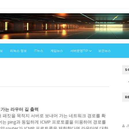
정보
리눅스 정보
IT뉴스
게임뉴스
서버운영TIP
보안뉴스
S
스
R
 거쳐가는 라우터 길 출력
이터 패킷을 목적지 서버로 보내어 가는 네트워크 경로를 확
령어는 ping과 동일하게 ICMP 프로토콜을 이용하여 경로를
J
만약 router가 ICMP 프로토콜을 제한한다면 라우터에 대한