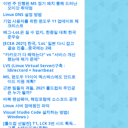
이번 주 진행된 MS 정기 패치 통해 드러난
오미갓 취약점
Linux DNS 설정 방법
기업 사용자를 위한 윈도우 11 업데이트 체
크리스트
배그-LoL은 질 수 없지, 한중일 대회 한국
준우승
[ECEA 2021] 한국, ‘LoL’ 일본 다시 잡고
결승 진출...중국에는 2패
"카카오가 다 해먹는다" vs "서비스 개선
됐는데 뭐가 문제"
LVS (Linux Virtual Server)구축 :
ldirectord + heartbeat
MS, 윈도우 11이어 엑스박스에도 안드로
이드 지원 계획?
근본 팀들의 격돌, 2021 롤드컵의 주인공
은 누가 될까?
바북 랜섬웨어, 해킹포럼에 소스코드 공개
Linux 서버 장애원인 파악
Visual Studio Code 설치하는 방법(
Windows )
[롤드컵 선발전] T1, LCK 3번 시드 획득…
그룹 스테이지로(종합)