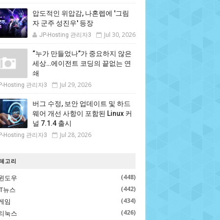
압도적인 위압감, 나혼렙에 '그림
자 군주 성진우' 등장
Jul 30, 2026
JP-Hosting 관리자3
“누가 만들었나”가 중요하지 않은
세상…에이전트 코딩의 끝없는 연
쇄
Jul 29, 2026
P-Hosting 관리자3
버그 수정, 보안 업데이트 및 하드
웨어 개선 사항이 포함된 Linux 커
널 7.1.4 출시
Jul 28, 2026
P-Hosting 관리자3
테고리
(448)
윈도우
(442)
IT뉴스
(434)
게임
(426)
리눅스