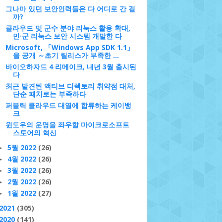
그나마 있던 보안인력들은 다 어디로 간 걸
까?
클라우드 및 군수 분야 리눅스 활용 확대,
민·군 리눅스 보안 시스템 개발한 다
Microsoft, 「Windows App SDK 1.1」
을 공개 ～초기 릴리스가 부족한 ...
바이오하자드 4 리메이크, 내년 3월 출시된
다
최근 발견된 액티브 디렉토리 취약점 대처,
단순 패치로는 부족하다
퍼블릭 클라우드 대열에 합류하는 케이뱅
크
윈도우의 운명을 좌우할 마이크로소프트
스토어의 혁신
5월 2022
(26)
►
4월 2022
(26)
►
3월 2022
(26)
►
2월 2022
(26)
►
1월 2022
(27)
►
2021
(305)
2020
(141)