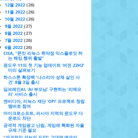
12월 2022
(26)
►
11월 2022
(26)
►
10월 2022
(26)
►
9월 2022
(27)
►
8월 2022
(27)
►
7월 2022
(26)
►
6월 2022
(26)
▼
CISA, “폰킷 리눅스 취약점 익스플로잇 하
는 해킹 행위 활발”
윈도우 11의 첫 기능 업데이트 ‘버전 22H2’
미리 살펴보기
하스스톤 확장팩 '나스리아 성채 살인 사
건' 8월 3일 출시
딥브레인AI, ‘AI 부모님’ 구현하는 ‘리메모
리’ 서비스 출시
엔비디아, 리눅스 재단 ‘OPI’ 프로젝트 창립
멤버로 참여
마이크로소프트, 러시아 지역의 윈도우 다
운로드 차단
공격적 게임광고 난립, 게임에 특화된 자율
규제 기준 필요
"파괴적인 성능의 도약" 고대역 메모리