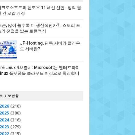
크로소프트의 윈도우 11 쇄신 선언…정작 필
 건 로컬 계정
 토큰, 많이 쓸수록 더 생산적인가?…스토리 포
의 전철을 밟는 토큰맥싱
JP-Hosting, 단독 서버와 클라우
드 서버란?
ure Linux 4.0 출시: Microsoft는 엔터프라이
Linux 플랫폼을 클라우드 이상으로 확장합니
로그 보관함
2026
(210)
2025
(300)
2024
(316)
2023
(279)
2022
(315)