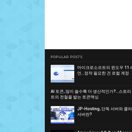
POPULAR POSTS
마이크로소프트의 윈도우 11 
언…정작 필요한 건 로컬 계정
AI 토큰, 많이 쓸수록 더 생산적인가?…스토리
트의 전철을 밟는 토큰맥싱
JP-Hosting, 단독 서버와 
서버란?