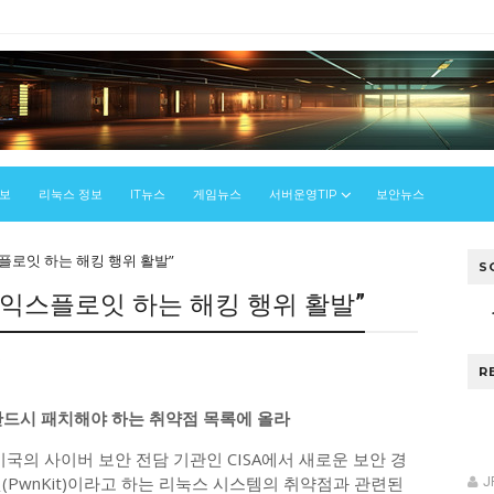
정보
리눅스 정보
IT뉴스
게임뉴스
서버운영TIP
보안뉴스
스플로잇 하는 해킹 행위 활발”
S
점 익스플로잇 하는 해킹 행위 활발”
스
R
반드시 패치해야 하는 취약점 목록에 올라
국의 사이버 보안 전담 기관인 CISA에서 새로운 보안 경
(PwnKit)이라고 하는 리눅스 시스템의 취약점과 관련된
J