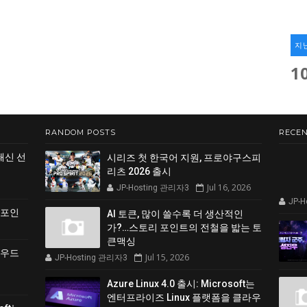
지
1
RANDOM POSTS
RECEN
쇄신 선
시리즈 첫 한국어 지원, 프로야구스피
리츠 2026 출시
Jul 16, 2026
JP-Hosting 관리자3
JP-
 포인
AI 토큰, 많이 쓸수록 더 생산적인
가?…스토리 포인트의 전철을 밟는 토
큰맥싱
클라우드
Jul 15, 2026
JP-Hosting 관리자3
Azure Linux 4.0 출시: Microsoft는
엔터프라이즈 Linux 플랫폼을 클라우