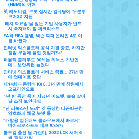
(HBM)의 이해
英 캐노니컬, 로봇 실시간 컴퓨팅에 ‘우분투
코어22’ 지원
'패치 화요일'을 앞둔 기업 사용자가 반드
시 숙지해야 할 체크리스트
EA와 FIFA 결별, 넥슨 피파 온라인 4도 이
름 바뀐다
인터넷 익스플로러 공식 지원 종료, 하지만
정말 무덤에 묻힌 것일까?￼
퍼블릭 클라우드 90%는 리눅스 기반인
데... 보안위협 늘었다
인터넷 익스플로러 서비스 종료... 27년 만
에 업데이트 중단
제14회 대통령배 KeG, 3년 만에 창원에서
오프라인으로
1년 반 동안 죽어 지냈던 이모텟, 슬슬 살아
날 조짐 보인다￼
“난 리눅스만 노려” 갓 등장한 따끈따끈한
암호화폐 채굴 봇넷 둘
“개발용 컴퓨터도 클라우드에서 빠르게”
마이크로소프트 데브 박스￼
롤드컵 출전 팀 가린다, 2022 LCK 서머 6
월 15일 개막