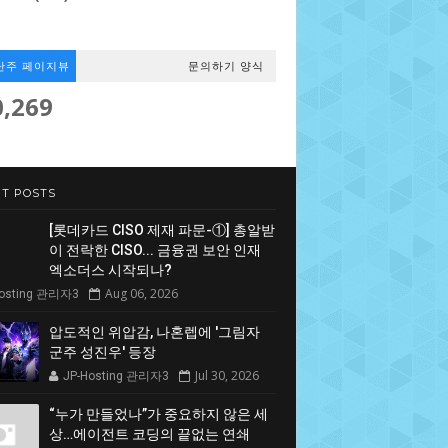
난주 페이지뷰
문의하기 양식
0,269
T POSTS
[롯데카드 CISO 제재 파문-①] 총알받
이 전락한 CISO... 금융권 보안 인재
엑소더스 시작되나?
Aug 06, 2026
Hosting 관리자3
압도적인 위압감, 나혼렙에 '그림자
군주 성진우' 등장
Jul 30, 2026
JP-Hosting 관리자3
“누가 만들었나”가 중요하지 않은 세
상…에이전트 코딩의 끝없는 연쇄