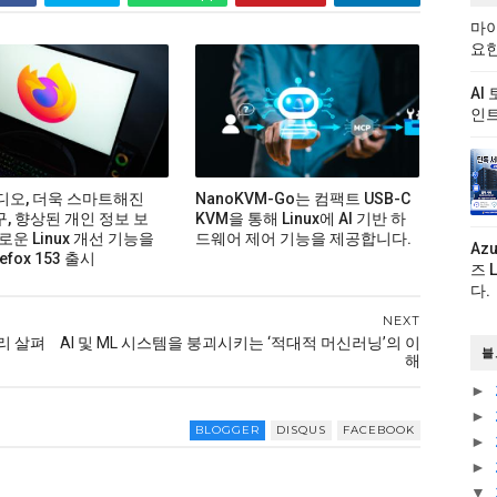
마이
요한
AI
인트
비디오, 더욱 스마트해진
NanoKVM-Go는 컴팩트 USB-C
구, 향상된 개인 정보 보
KVM을 통해 Linux에 AI 기반 하
로운 Linux 개선 기능을
드웨어 제어 기능을 제공합니다.
Az
efox 153 출시
즈 
다.
NEXT
미리 살펴
AI 및 ML 시스템을 붕괴시키는 ‘적대적 머신러닝’의 이
블
해
►
►
BLOGGER
DISQUS
FACEBOOK
►
►
▼