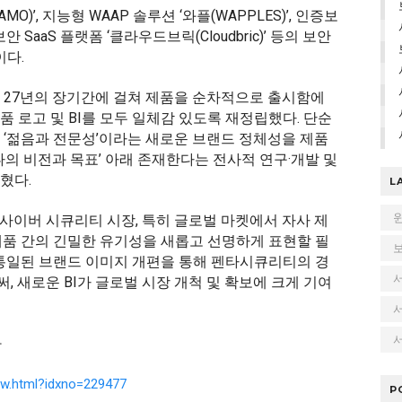
)’, 지능형 WAAP 솔루션 ‘와플(WAPPLES)’, 인증보
보안 SaaS 플랫폼 ‘클라우드브릭(Cloudbric)’ 등의 보안
다.
후 27년의 장기간에 걸쳐 제품을 순차적으로 출시함에
 로고 및 BI를 모두 일체감 있도록 재정립했다. 단순
 ‘젊음과 전문성’이라는 새로운 브랜드 정체성을 제품
나의 비전과 목표’ 아래 존재한다는 전사적 연구·개발 및
혔다.
L
 사이버 시큐리티 시장, 특히 글로벌 마켓에서 자사 제
제품 간의 긴밀한 유기성을 새롭고 선명하게 표현할 필
통일된 브랜드 이미지 개편을 통해 펜타시큐리티의 경
 새로운 BI가 글로벌 시장 개척 및 확보에 크게 기여
서
다
View.html?idxno=229477
P