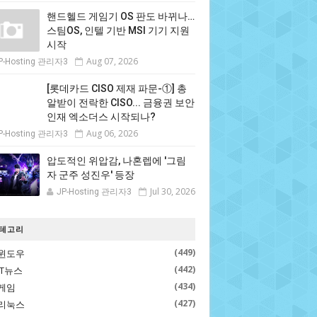
핸드헬드 게임기 OS 판도 바뀌나…
스팀OS, 인텔 기반 MSI 기기 지원
시작
Aug 07, 2026
P-Hosting 관리자3
[롯데카드 CISO 제재 파문-①] 총
알받이 전락한 CISO... 금융권 보안
인재 엑소더스 시작되나?
Aug 06, 2026
P-Hosting 관리자3
압도적인 위압감, 나혼렙에 '그림
자 군주 성진우' 등장
Jul 30, 2026
JP-Hosting 관리자3
테고리
(449)
윈도우
(442)
IT뉴스
(434)
게임
(427)
리눅스