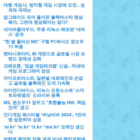
대형 게임사, 방치형 게임 시장에 도전…성
과와 과제는
업그레이드 되어 돌아온 블랙바스타 랜섬
웨어, 그런데 랜섬웨어는 없다?
네이버클라우드, 무료 리눅스 배포판 ‘네빅
스’ 공개
“한 발 물러선 MS” 구형 PC에서도 윈도우
11 허용
펜타시큐리티, BI 개편으로 글로벌 시장 브
랜드 정체성 강화
크래프톤, '정글 게임테크랩' 신설…차세대
게임 프로그래머 양성
아이오트러스트, 일본발 네로체인과 손잡
고 글로벌 블록체인 도약 가속화
아이언디바이스, 리눅스 오픈소스에 '스마
트파워앰프' 드라이버 등록
MS, 윈도우11 앞두고 “호환불능 HW, 책임
안져” 경고
인디게임 페스티벌 '버닝비버 2024', 1만여
명 방문하며 성료
'ai.kr' 'io.kr' 'it.kr' 'me.kr' 도메인 생긴
다
방화벽 취약점 악용 공격 비상! 해킹포럼에