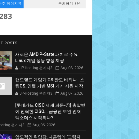
난주 페이지뷰
문의하기 양식
,283
T POSTS
새로운 AMD P-State 패치로 주요
Linux 게임 성능 향상 제공
Aug 08, 2026
JP-Hosting 관리자3
핸드헬드 게임기 OS 판도 바뀌나…스
팀OS, 인텔 기반 MSI 기기 지원 시작
Aug 07, 2026
JP-Hosting 관리자3
[롯데카드 CISO 제재 파문-①] 총알받
이 전락한 CISO... 금융권 보안 인재
엑소더스 시작되나?
Aug 06, 2026
Hosting 관리자3
압도적인 위압감, 나혼렙에 '그림자