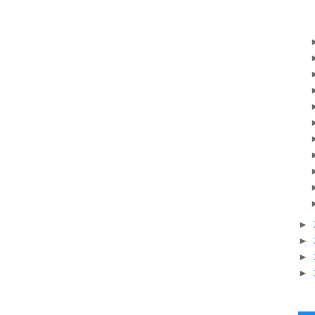
►
►
►
►