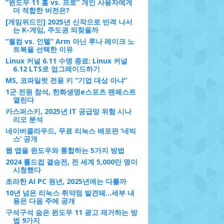
“윈도우 11 홈 vs. 프로” 개인 사용자에게
더 적합한 버전은?
[게임위드인] 2025년 신작으로 반격 나서
는 K-게임, 주도권 되찾을까
“퀄컴 vs. 인텔” Arm 아닌 루나 레이크 노
트북을 선택한 이유
Linux 커널 6.11 수명 종료: Linux 커널
6.12 LTS로 업그레이드하기
MS, 코파일럿 전용 키 “기업 대상 아냐”
1군 전원 참석, 한화생명e스포츠 팬페스트
열린다
카스퍼스키, 2025년 IT 공급망 위험 시나
리오 분석
네이버클라우드, 무료 리눅스 배포판 ‘네빅
스’ 공개
웹 앱을 윈도우와 통합하는 5가지 방법
2024 롤드컵 결승전, 전 세계 5,000만 명이
시청했다
초라한 AI PC 원년, 2025년에는 다를까
10년 넘은 리눅스 취약점 발견돼...세부 내
용은 다음 주에 공개
구석구석 숨은 윈도우 11 광고 제거하는 방
법 9가지