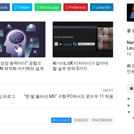
book
Twitter
Whatsapp
Pinterest
Linkedin
롤 
Na
Li
다.
 성장 동력이다” 경험으
AI 시대, UX 디자이너가 알아야
AI
 AI 최적화 아키텍처 설계
할 실무 전략 5가지
인트
블
NEXT
임 프로그
“한 발 물러선 MS” 구형 PC에서도 윈도우 11 허용
►
►
▼
BLOGGER
DISQUS
FACEBOOK