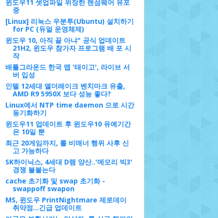
윈도우11 셋업파일 위장한 랜섬웨어 유포
중
[Linux] 리눅스 우분투(Ubuntu) 설치하기
for PC (듀얼 운영체제)
윈도우 10, 아직 끝 아냐" 공식 업데이트
21H2, 윈도우 참가자 프로그램 배 포 시
작
배틀그라운드 한국 맵 '태이고', 라이브 서
버 입성
인텔 12세대 앨더레이크 벤치마크 유출,
AMD R9 5950X 보다 성능 좋다?
Linux에서 NTP time daemon 으로 시간
동기화하기
윈도우11 업데이트 후 윈도우10 유예기간
은 10일 뿐
최근 20게임까지, 롤 비매너 행위 사후 신
고 가능하다
SK하이닉스, 4세대 D램 양산..'메모리 빅3'
경쟁 불붙는다
cache 초기화 및 swap 초기화 -
swappoff swapon
MS, 윈도우 PrintNightmare 제로데이
취약점…긴급 업데이트