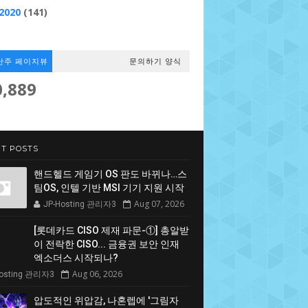
2020
(141)
난주 페이지뷰
문의하기 양식
0,889
T POSTS
핸드헬드 게임기 OS 판도 바뀌나…스
팀OS, 인텔 기반 MSI 기기 지원 시작
Aug 07, 2026
JP-Hosting 관리자3
[롯데카드 CISO 제재 파문-①] 총알받
이 전락한 CISO... 금융권 보안 인재
엑소더스 시작되나?
Aug 06, 2026
Hosting 관리자3
압도적인 위압감, 나혼렙에 '그림자