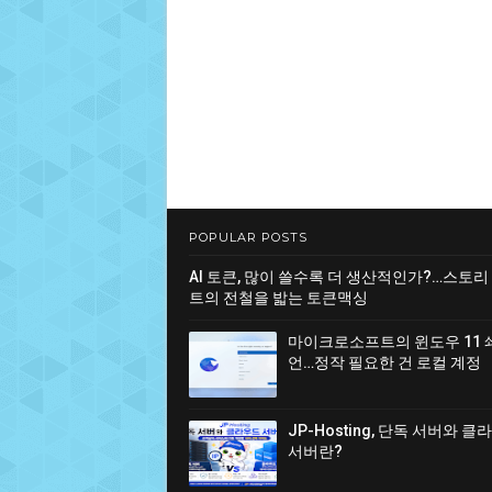
POPULAR POSTS
AI 토큰, 많이 쓸수록 더 생산적인가?…스토리
트의 전철을 밟는 토큰맥싱
마이크로소프트의 윈도우 11 
언…정작 필요한 건 로컬 계정
JP-Hosting, 단독 서버와 
서버란?