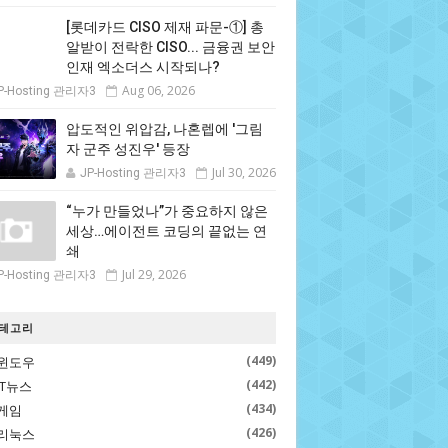
[롯데카드 CISO 제재 파문-①] 총
알받이 전락한 CISO... 금융권 보안
인재 엑소더스 시작되나?
Aug 06, 2026
P-Hosting 관리자3
압도적인 위압감, 나혼렙에 '그림
자 군주 성진우' 등장
Jul 30, 2026
JP-Hosting 관리자3
“누가 만들었나”가 중요하지 않은
세상…에이전트 코딩의 끝없는 연
쇄
Jul 29, 2026
P-Hosting 관리자3
테고리
(449)
윈도우
(442)
IT뉴스
(434)
게임
(426)
리눅스