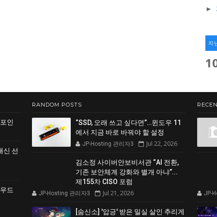
►
지
1
RANDOM POSTS
RECEN
 포인
“SSD, 오래 쓰고 싶다면”…윈도우 11
에서 지금 바로 바꿔야 할 설정
Jul 22, 2026
JP-Hosting 관리자3
쇄신 선
김소정 사이버안보비서관 “AI 전환,
기존 보안체계 강화와 별개 아냐”...
제155차 CISO 포럼
클라우드
Jul 21, 2026
JP-Hosting 관리자3
JP-
[숨신소] '압긍' 받은 밀실 살인 추리게