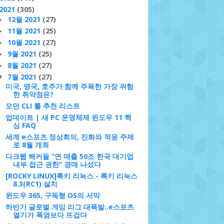
2021
(305)
12월 2021
(27)
►
11월 2021
(25)
►
10월 2021
(27)
►
9월 2021
(25)
►
8월 2021
(27)
►
7월 2021
(27)
▼
미국, 영국, 호주가 함께 주목한 가장 위험
한 취약점은?
모던 CLI 툴 추천 리스트
업데이트 | 새 PC 운영체제 윈도우 11 핵
심 FAQ
세계 e스포츠 정상회의, 진화와 적응 주제
로 8월 개최
다크웹 해커들 “연 매출 50조 한국 대기업
내부 접근 권한” 경매 나섰다
[ROCKY LINUX]록키 리눅스 - 록키 리눅스
8.3(RC1) 설치
윈도우 365, 구독형 OS의 서막
하반기 글로벌 게임 리그 대폭발..e스포츠
열기가 폭염보다 뜨겁다