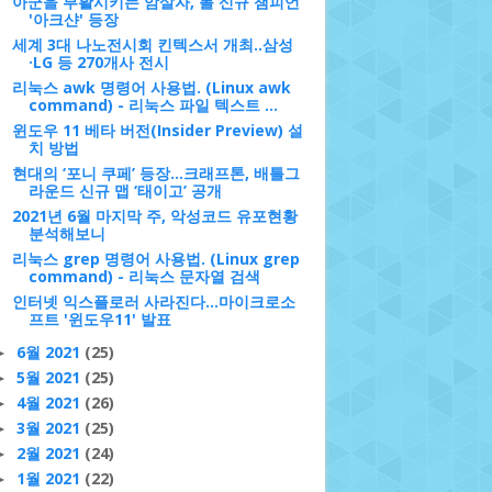
아군을 부활시키는 암살자, 롤 신규 챔피언
'아크샨' 등장
세계 3대 나노전시회 킨텍스서 개최..삼성
·LG 등 270개사 전시
리눅스 awk 명령어 사용법. (Linux awk
command) - 리눅스 파일 텍스트 ...
윈도우 11 베타 버전(Insider Preview) 설
치 방법
현대의 ‘포니 쿠페’ 등장...크래프톤, 배틀그
라운드 신규 맵 ‘태이고’ 공개
2021년 6월 마지막 주, 악성코드 유포현황
분석해보니
리눅스 grep 명령어 사용법. (Linux grep
command) - 리눅스 문자열 검색
인터넷 익스플로러 사라진다…마이크로소
프트 '윈도우11' 발표
6월 2021
(25)
►
5월 2021
(25)
►
4월 2021
(26)
►
3월 2021
(25)
►
2월 2021
(24)
►
1월 2021
(22)
►