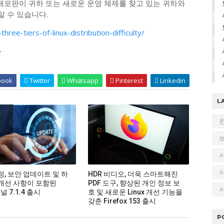
x 배포판이 귀하 또는 새로운 운영 체제를 찾고 있는 귀하와
 수 있습니다.
ree-tiers-of-linux-distribution-difficulty/
다
book
Twitter
Whatsapp
Pinterest
Linkedin
L
정, 보안 업데이트 및 하
HDR 비디오, 더욱 스마트해진
개선 사항이 포함된
PDF 도구, 향상된 개인 정보 보
서
커널 7.1.4 출시
호 및 새로운 Linux 개선 기능을
갖춘 Firefox 153 출시
P