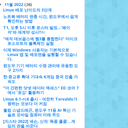
11월 2022
(26)
▼
Linux 배포 난이도의 3단계
노트북 배터리 완충 시간, 윈도우에서 쉽게
확인하는 방법
T1, 오후 5시 이후 로스터 발표…'페이
커'와 재계약 성사?￼
“애저 데브옵스에 웹3를 통합한다” 마이크
로소프트의 블록체인 실험
이제 Windows 사용자는 기본적으로
Linux 앱 및 배포판을 실행할 수 있습니
다.
윈도우 기기 배터리 수명 관리에 유용한 도
구 2가지
한·중교류 확대 기대속 K게임 중국 진출 가
속도
"더 간편한 닷넷 데이터 액세스" ED 코어 7
에서 '로깅' 활용하기
Linux 6.1-rc6 출시 - 여전히 Torvalds가
원하는 것보다 더 커짐
퀄컴 스냅드래곤, 윈도우 11용 AI 혁신 기
술로 모바일 컴퓨터 미래 주도
[지스타 2022] 넥슨, 신작 ‘폭풍 출품’…게
임의 판을 바꾼다