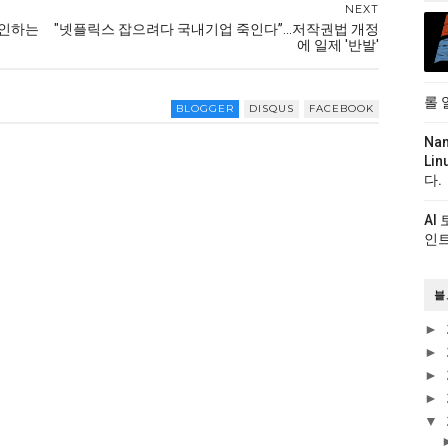
NEXT
확인하는
"넷플릭스 잡으려다 국내기업 죽인다”…저작권법 개정
에 일제 '반발'
롤 
BLOGGER
DISQUS
FACEBOOK
Na
Li
다.
AI
인트
블
►
►
►
►
▼