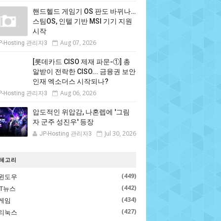
핸드헬드 게임기 OS 판도 바뀌나…
스팀OS, 인텔 기반 MSI 기기 지원
시작
Aug 07, 2026
P-Hosting 관리자3
[롯데카드 CISO 제재 파문-①] 총
알받이 전락한 CISO... 금융권 보안
인재 엑소더스 시작되나?
Aug 06, 2026
P-Hosting 관리자3
압도적인 위압감, 나혼렙에 '그림
자 군주 성진우' 등장
Jul 30, 2026
JP-Hosting 관리자3
테고리
(449)
윈도우
(442)
IT뉴스
(434)
게임
(427)
리눅스