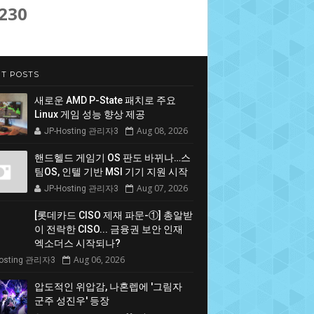
,230
T POSTS
새로운 AMD P-State 패치로 주요
Linux 게임 성능 향상 제공
Aug 08, 2026
JP-Hosting 관리자3
핸드헬드 게임기 OS 판도 바뀌나…스
팀OS, 인텔 기반 MSI 기기 지원 시작
Aug 07, 2026
JP-Hosting 관리자3
[롯데카드 CISO 제재 파문-①] 총알받
이 전락한 CISO... 금융권 보안 인재
엑소더스 시작되나?
Aug 06, 2026
Hosting 관리자3
압도적인 위압감, 나혼렙에 '그림자
군주 성진우' 등장