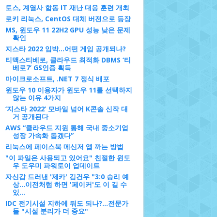
토스, 계열사 합동 IT 재난 대응 훈련 개최
로키 리눅스, CentOS 대체 버전으로 등장
MS, 윈도우 11 22H2 GPU 성능 낮은 문제
확인
지스타 2022 임박…어떤 게임 공개되나?
티맥스티베로, 클라우드 최적화 DBMS ‘티
베로7’ GS인증 획득
마이크로소프트, .NET 7 정식 배포
윈도우 10 이용자가 윈도우 11를 선택하지
않는 이유 4가지
‘지스타 2022’ 모바일 넘어 K콘솔 신작 대
거 공개된다
AWS “클라우드 지원 통해 국내 중소기업
성장 가속화 돕겠다”
리눅스에 페이스북 메신저 앱 까는 방법
"이 파일은 사용되고 있어요" 친절한 윈도
우 도우미 파워토이 업데이트
자신감 드러낸 '제카' 김건우 "3:0 승리 예
상…이전처럼 하면 '페이커'도 이 길 수
있...
IDC 전기시설 지하에 둬도 되나?…전문가
들 "시설 분리가 더 중요"