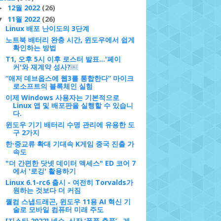
12월 2022
(26)
►
11월 2022
(26)
▼
Linux 배포 난이도의 3단계
노트북 배터리 완충 시간, 윈도우에서 쉽게
확인하는 방법
T1, 오후 5시 이후 로스터 발표…'페이
커'와 재계약 성사?￼
“애저 데브옵스에 웹3를 통합한다” 마이크
로소프트의 블록체인 실험
이제 Windows 사용자는 기본적으로
Linux 앱 및 배포판을 실행할 수 있습니
다.
윈도우 기기 배터리 수명 관리에 유용한 도
구 2가지
한·중교류 확대 기대속 K게임 중국 진출 가
속도
"더 간편한 닷넷 데이터 액세스" ED 코어 7
에서 '로깅' 활용하기
Linux 6.1-rc6 출시 - 여전히 Torvalds가
원하는 것보다 더 커짐
퀄컴 스냅드래곤, 윈도우 11용 AI 혁신 기
술로 모바일 컴퓨터 미래 주도
[지스타 2022] 넥슨, 신작 ‘폭풍 출품’…게