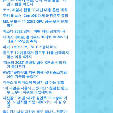
임의 판을 바꾼다
토스, 계열사 합동 IT 재난 대응 훈련 개최
로키 리눅스, CentOS 대체 버전으로 등장
MS, 윈도우 11 22H2 GPU 성능 낮은 문제
확인
지스타 2022 임박…어떤 게임 공개되나?
티맥스티베로, 클라우드 최적화 DBMS ‘티
베로7’ GS인증 획득
마이크로소프트, .NET 7 정식 배포
윈도우 10 이용자가 윈도우 11를 선택하지
않는 이유 4가지
‘지스타 2022’ 모바일 넘어 K콘솔 신작 대
거 공개된다
AWS “클라우드 지원 통해 국내 중소기업
성장 가속화 돕겠다”
리눅스에 페이스북 메신저 앱 까는 방법
"이 파일은 사용되고 있어요" 친절한 윈도
우 도우미 파워토이 업데이트
자신감 드러낸 '제카' 김건우 "3:0 승리 예
상…이전처럼 하면 '페이커'도 이 길 수
있...
IDC 전기시설 지하에 둬도 되나?…전문가