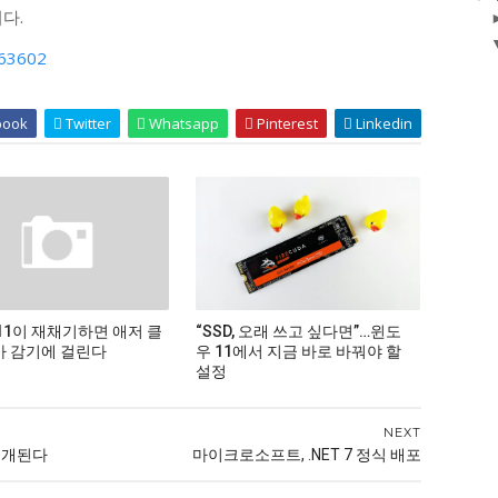
다.
263602
book
Twitter
Whatsapp
Pinterest
Linkedin
11이 재채기하면 애저 클
“SSD, 오래 쓰고 싶다면”…윈도
 감기에 걸린다
우 11에서 지금 바로 바꿔야 할
설정
NEXT
 공개된다
마이크로소프트, .NET 7 정식 배포