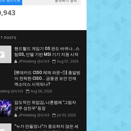
난주 페이지뷰
문의하기 양식
0,943
T POSTS
핸드헬드 게임기 OS 판도 바뀌나…스
팀OS, 인텔 기반 MSI 기기 지원 시작
Aug 07, 2026
JP-Hosting 관리자3
[롯데카드 CISO 제재 파문-①] 총알받
이 전락한 CISO... 금융권 보안 인재
엑소더스 시작되나?
Aug 06, 2026
Hosting 관리자3
압도적인 위압감, 나혼렙에 '그림자
군주 성진우' 등장
Jul 30, 2026
JP-Hosting 관리자3
“누가 만들었나”가 중요하지 않은 세