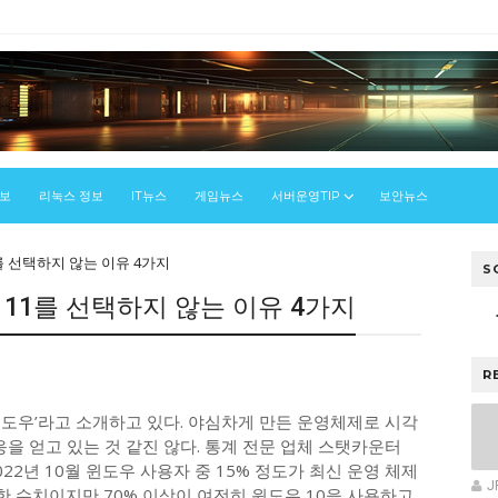
정보
리눅스 정보
IT뉴스
게임뉴스
서버운영TIP
보안뉴스
를 선택하지 않는 이유 4가지
S
 11를 선택하지 않는 이유 4가지
우
R
윈도우’라고 소개하고 있다. 야심차게 만든 운영체제로 시각
응을 얻고 있는 것 같진 않다. 통계 전문 업체 스탯카운터
022년 10월 윈도우 사용자 중 15% 정도가 최신 운영 체제
J
가한 수치이지만 70% 이상이 여전히 윈도우 10을 사용하고