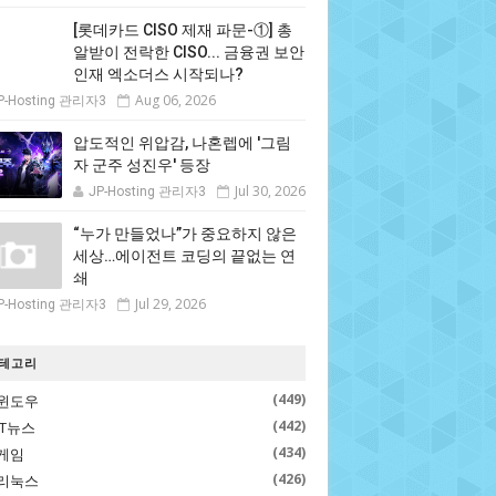
[롯데카드 CISO 제재 파문-①] 총
알받이 전락한 CISO... 금융권 보안
인재 엑소더스 시작되나?
Aug 06, 2026
P-Hosting 관리자3
압도적인 위압감, 나혼렙에 '그림
자 군주 성진우' 등장
Jul 30, 2026
JP-Hosting 관리자3
“누가 만들었나”가 중요하지 않은
세상…에이전트 코딩의 끝없는 연
쇄
Jul 29, 2026
P-Hosting 관리자3
테고리
(449)
윈도우
(442)
IT뉴스
(434)
게임
(426)
리눅스