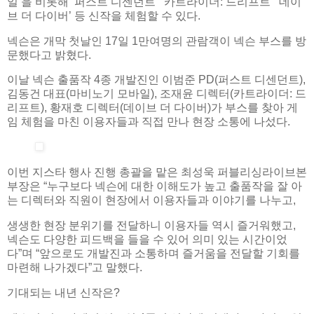
일’을 비롯해 ‘퍼스트 디센던트’ ‘카트라이더: 드리프트’ ‘데이
브 더 다이버’ 등 신작을 체험할 수 있다.
넥슨은 개막 첫날인 17일 1만여명의 관람객이 넥슨 부스를 방
문했다고 밝혔다.
이날 넥슨 출품작 4종 개발진인 이범준 PD(퍼스트 디센던트),
김동건 대표(마비노기 모바일), 조재윤 디렉터(카트라이더: 드
리프트), 황재호 디렉터(데이브 더 다이버)가 부스를 찾아 게
임 체험을 마친 이용자들과 직접 만나 현장 소통에 나섰다.
이번 지스타 행사 진행 총괄을 맡은 최성욱 퍼블리싱라이브본
부장은 “누구보다 넥슨에 대한 이해도가 높고 출품작을 잘 아
는 디렉터와 직원이 현장에서 이용자들과 이야기를 나누고,
생생한 현장 분위기를 전달하니 이용자들 역시 즐거워했고,
넥슨도 다양한 피드백을 들을 수 있어 의미 있는 시간이었
다”며 “앞으로도 개발진과 소통하며 즐거움을 전달할 기회를
마련해 나가겠다”고 말했다.
기대되는 내년 신작은?