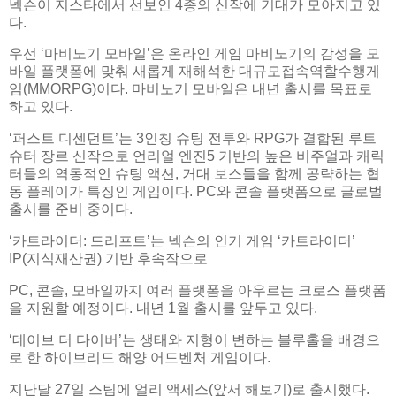
넥슨이 지스타에서 선보인 4종의 신작에 기대가 모아지고 있
다.
우선 ‘마비노기 모바일’은 온라인 게임 마비노기의 감성을 모
바일 플랫폼에 맞춰 새롭게 재해석한 대규모접속역할수행게
임(MMORPG)이다. 마비노기 모바일은 내년 출시를 목표로
하고 있다.
‘퍼스트 디센던트’는 3인칭 슈팅 전투와 RPG가 결합된 루트
슈터 장르 신작으로 언리얼 엔진5 기반의 높은 비주얼과 캐릭
터들의 역동적인 슈팅 액션, 거대 보스들을 함께 공략하는 협
동 플레이가 특징인 게임이다. PC와 콘솔 플랫폼으로 글로벌
출시를 준비 중이다.
‘카트라이더: 드리프트’는 넥슨의 인기 게임 ‘카트라이더’
IP(지식재산권) 기반 후속작으로
PC, 콘솔, 모바일까지 여러 플랫폼을 아우르는 크로스 플랫폼
을 지원할 예정이다. 내년 1월 출시를 앞두고 있다.
‘데이브 더 다이버’는 생태와 지형이 변하는 블루홀을 배경으
로 한 하이브리드 해양 어드벤처 게임이다.
지난달 27일 스팀에 얼리 액세스(앞서 해보기)로 출시했다.