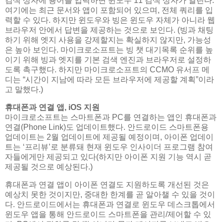
검색 상자에 용어를 입력하면 윈도우 11 검색 상자가 열린다.
여기에는 최근 문서와 앱이 포함되어 있으며, 전체 쿼리를 입
력할 수 있다. 하지만 윈도우와 빙은 윈도우 자체가 아니라 웹
브라우저 안에서 답변을 제공하는 것으로 보인다. (빙과 채팅
하기 위해 엣지 사용을 강제할지는 확실하지 않지만, 가능성
은 높아 보인다. 마이크로소프트는 빙 챗 대기목록 순위를 높
이기 위해 빙과 엣지를 기본 검색 엔진과 브라우저로 설정하
도록 촉구했다. 하지만 마이크로소프트의 CCMO 유서프 메
디는 “시간이 지남에 따라 모든 브라우저에 제공할 계획”이라
고 말했다.)
휴대폰과 연결 앱, iOS 지원
마이크로소프트는 스마트폰과 PC를 연결하는 앱인 휴대폰과
연결(Phone Link)도 업데이트했다. 안드로이드 스마트폰용
업데이트는 2월 업데이트에 제공될 예정이며, 아이폰 업데이
트는 ‘프리뷰’로 분류돼 현재 윈도우 인사이더 프로그램 참여
자들에게만 제공되고 있다(하지만 아이폰 지원 기능 역시 곧
제공될 것으로 예상된다.)
휴대폰과 연결 앱이 아이폰 연결도 지원하도록 개선된 것은
예상치 못한 것이지만, 중대한 한계를 곧 알아챌 수 있을 것이
다. 안드로이드에서는 휴대폰과 연결로 윈도우 데스크톱에서
윈도우 앱을 통해 안드로이드 스마트폰을 관리/제어할 수 있