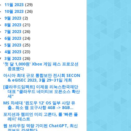
11월 2023
(29)
►
10월 2023
(26)
►
9월 2023
(2)
►
8월 2023
(21)
►
7월 2023
(26)
►
6월 2023
(24)
►
5월 2023
(25)
►
4월 2023
(23)
►
3월 2023
(26)
▼
'첫 달 1,000원' Xbox 게임 패스 프로모션
종료됐다
아시아 최대 규모 통합보안 전시회 SECON
& eGISEC 2023, 3월 29~31일 개최
[클라우드임팩트] 이제응 리눅스한국재단
대표 "클라우드 네이티브 오픈소스 확산
세"
MS 차세대 '윈도우 12' OS 일부 사양 유
출.. 최소 램 요구사항 4GB -> 8GB...
포지션과 챔피언 미리 고른다, 롤 ‘빠른 플
레이’ 테스트
웹 브라우징 역량 가미된 ChatGPT, 최신
정보도 검색한다