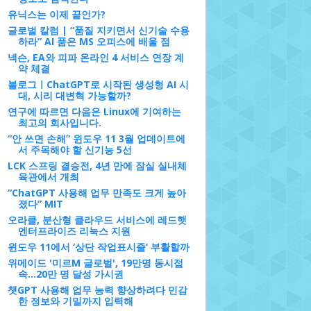
유닉스는 이제 끝인가?
글로벌 칼럼 | “품질 지키면서 신기술 수용
하라” AI 품은 MS 오피스에 배울 점
넥슨, EA와 피파 온라인 4 서비스 연장 계
약 체결
블로그ㅣChatGPT로 시작된 생성형 AI 시
대, 시리 대변혁 가능할까?
연구에 따르면 다음은 Linux에 기여하는
최고의 회사입니다.
“안 쓰면 손해” 윈도우 11 3월 업데이트에
서 주목해야 할 신기능 5선
LCK 스프링 결승전, 4년 만에 잠실 실내체
육관에서 개최
“ChatGPT 사용해 업무 만족도 크게 높아
졌다” MIT
오라클, 분산형 클라우드 서비스에 레드햇
엔터프라이즈 리눅스 지원
윈도우 11에서 ‘상단 작업표시줄’ 부활할까
위메이드 '미르M 글로벌', 19만명 동시접
속…20만 명 달성 가시권
챗GPT 사용해 업무 능력 향상하려다 민감
한 정보와 기밀까지 입력해