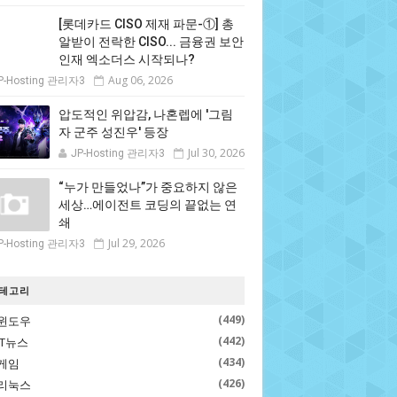
[롯데카드 CISO 제재 파문-①] 총
알받이 전락한 CISO... 금융권 보안
인재 엑소더스 시작되나?
Aug 06, 2026
P-Hosting 관리자3
압도적인 위압감, 나혼렙에 '그림
자 군주 성진우' 등장
Jul 30, 2026
JP-Hosting 관리자3
“누가 만들었나”가 중요하지 않은
세상…에이전트 코딩의 끝없는 연
쇄
Jul 29, 2026
P-Hosting 관리자3
테고리
(449)
윈도우
(442)
IT뉴스
(434)
게임
(426)
리눅스