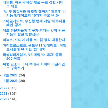
레드햇, 파트너 대상 제품 무료 경험 서비
스 제공
“빙 챗 통합부터 메모장 탭까지” 윈도우 11
기능 업데이트의 10가지 주요 변 화
스마일게이트, 수집형 턴제 게임 ‘아우터플
레인’ 공개
테크 전문가들의 친구가 되려는 것이 인공
지능의 발전 방향성￼
리눅스, 드디어 애플 M1 칩 정식 대응한다
마이크로소프트, 윈도우11 업데이트…작업
표시줄에 AI 기반 ‘빙’ 배치
픽셀리티게임즈, VR 게임 '더 패쳐' 중국
SCC 취득
위협 요소의 바다 속에서 사이버 리질리언
스 구축하기
2월 2023
(24)
►
1월 2023
(26)
►
2022
(315)
2021
(305)
2020
(141)