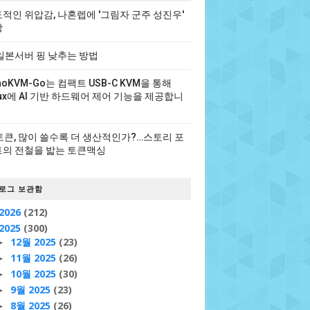
적인 위압감, 나혼렙에 '그림자 군주 성진우'
장
일본서버 핑 낮추는 방법
noKVM-Go는 컴팩트 USB-C KVM을 통해
nux에 AI 기반 하드웨어 제어 기능을 제공합니
 토큰, 많이 쓸수록 더 생산적인가?…스토리 포
의 전철을 밟는 토큰맥싱
로그 보관함
2026
(212)
2025
(300)
12월 2025
(23)
►
11월 2025
(26)
►
10월 2025
(30)
►
9월 2025
(23)
►
8월 2025
(26)
►