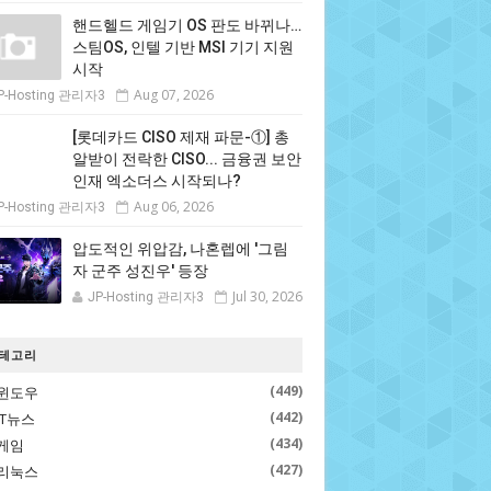
핸드헬드 게임기 OS 판도 바뀌나…
스팀OS, 인텔 기반 MSI 기기 지원
시작
Aug 07, 2026
P-Hosting 관리자3
[롯데카드 CISO 제재 파문-①] 총
알받이 전락한 CISO... 금융권 보안
인재 엑소더스 시작되나?
Aug 06, 2026
P-Hosting 관리자3
압도적인 위압감, 나혼렙에 '그림
자 군주 성진우' 등장
Jul 30, 2026
JP-Hosting 관리자3
테고리
(449)
윈도우
(442)
IT뉴스
(434)
게임
(427)
리눅스