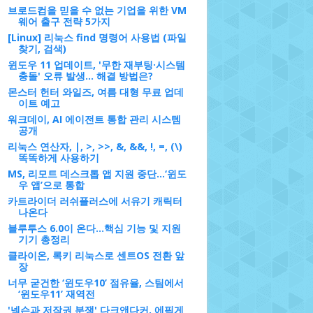
브로드컴을 믿을 수 없는 기업을 위한 VM
웨어 출구 전략 5가지
[Linux] 리눅스 find 명령어 사용법 (파일
찾기, 검색)
윈도우 11 업데이트, '무한 재부팅·시스템
충돌' 오류 발생... 해결 방법은?
몬스터 헌터 와일즈, 여름 대형 무료 업데
이트 예고
워크데이, AI 에이전트 통합 관리 시스템
공개
리눅스 연산자, |, >, >>, &, &&, !, =, (\)
똑똑하게 사용하기
MS, 리모트 데스크톱 앱 지원 중단…‘윈도
우 앱’으로 통합
카트라이더 러쉬플러스에 서유기 캐릭터
나온다
블루투스 6.0이 온다…핵심 기능 및 지원
기기 총정리
클라이온, 록키 리눅스로 센트OS 전환 앞
장
너무 굳건한 ‘윈도우10’ 점유율, 스팀에서
‘윈도우11’ 재역전
'넥슨과 저작권 분쟁' 다크앤다커, 에픽게