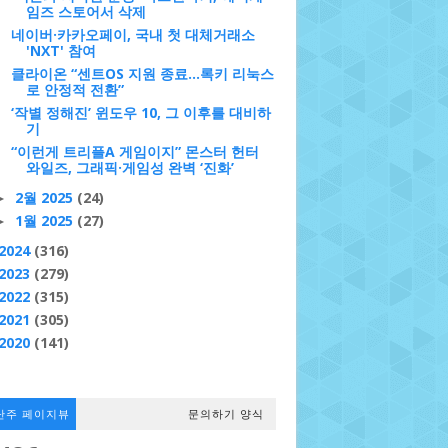
임즈 스토어서 삭제
네이버·카카오페이, 국내 첫 대체거래소
'NXT' 참여
클라이온 “센트OS 지원 종료...록키 리눅스
로 안정적 전환”
‘작별 정해진’ 윈도우 10, 그 이후를 대비하
기
“이런게 트리플A 게임이지” 몬스터 헌터
와일즈, 그래픽·게임성 완벽 ‘진화’
2월 2025
(24)
►
1월 2025
(27)
►
2024
(316)
2023
(279)
2022
(315)
2021
(305)
2020
(141)
난주 페이지뷰
문의하기 양식