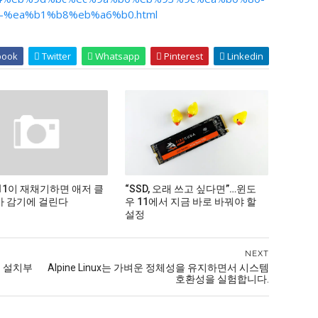
%ea%b1%b8%eb%a6%b0.html
book
Twitter
Whatsapp
Pinterest
Linkedin
11이 재채기하면 애저 클
“SSD, 오래 쓰고 싶다면”…윈도
 감기에 걸린다
우 11에서 지금 바로 바꿔야 할
설정
NEXT
 - 설치부
Alpine Linux는 가벼운 정체성을 유지하면서 시스템
호환성을 실험합니다.