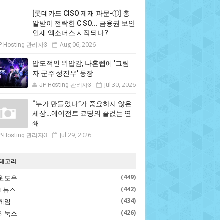
[롯데카드 CISO 제재 파문-①] 총
알받이 전락한 CISO... 금융권 보안
인재 엑소더스 시작되나?
Aug 06, 2026
P-Hosting 관리자3
압도적인 위압감, 나혼렙에 '그림
자 군주 성진우' 등장
Jul 30, 2026
JP-Hosting 관리자3
“누가 만들었나”가 중요하지 않은
세상…에이전트 코딩의 끝없는 연
쇄
Jul 29, 2026
P-Hosting 관리자3
테고리
(449)
윈도우
(442)
IT뉴스
(434)
게임
(426)
리눅스