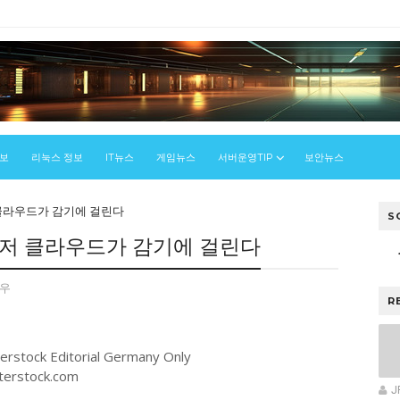
정보
리눅스 정보
IT뉴스
게임뉴스
서버운영TIP
보안뉴스
 클라우드가 감기에 걸린다
S
애저 클라우드가 감기에 걸린다
우
R
terstock.com
J