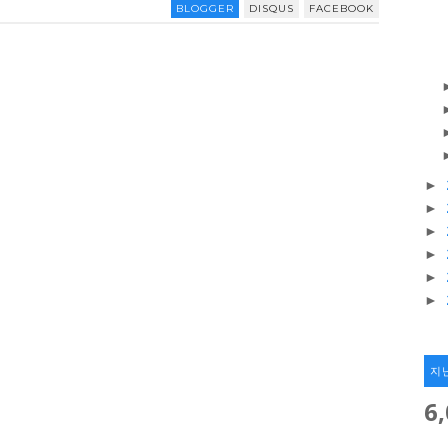
BLOGGER
DISQUS
FACEBOOK
►
►
►
►
►
►
지
6