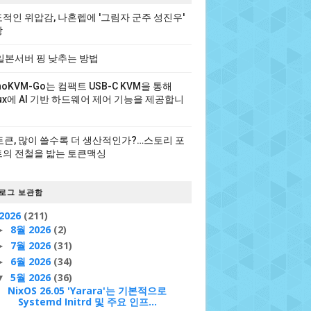
적인 위압감, 나혼렙에 '그림자 군주 성진우'
장
일본서버 핑 낮추는 방법
noKVM-Go는 컴팩트 USB-C KVM을 통해
nux에 AI 기반 하드웨어 제어 기능을 제공합니
 토큰, 많이 쓸수록 더 생산적인가?…스토리 포
의 전철을 밟는 토큰맥싱
로그 보관함
2026
(211)
8월 2026
(2)
►
7월 2026
(31)
►
6월 2026
(34)
►
5월 2026
(36)
▼
NixOS 26.05 'Yarara'는 기본적으로
Systemd Initrd 및 주요 인프...