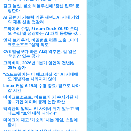
길고 늘씬, 블소 레볼루션에 '장신 린족' 등
장한다
AI 급변기 기술력 기준 재편…AI 시대 기업
의 채용 신호 엇갈려
드라이버 수정, Steam Deck OLED 오디
오 수리 및 성장하는 AI 패치 동향을 갖...
엣지 브라우저, 비밀번호 평문 노출…마이
크로소프트 “설계 의도”
CVE 발급보다 빠른 AI의 역추론, 길 잃은
‘책임감 있는 공개’
그라비티, 2026년 1분기 영업익 전년比
25% 증가
“소프트웨어는 더 배고파질 것” AI 시대에
도 개발자는 사라지지 않아
Linux 커널 6.19의 수명 종료: 앞으로 나아
갈 시간
마이크로소프트, 비트로커 키 수사기관 제
공…기업 데이터 통제 논란 확산
백악관의 압박... AI 사이버 위기 앞두고 빅
테크에 “보안 대책 내놔라!”
마이크에 대고 '개소리‘ 내는 게임, 스팀에
출시