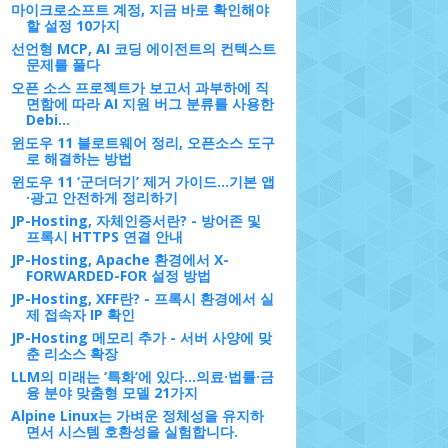
마이크로소프트 계정, 지금 바로 확인해야
할 설정 10가지
선언형 MCP, AI 코딩 에이전트의 컨텍스트
문제를 풀다
오픈 소스 프로젝트가 보고서 과부하에 직
면함에 따라 AI 지원 버그 분류를 사용한
Debi...
윈도우 11 블로트웨어 정리, 오픈소스 도구
로 해결하는 방법
윈도우 11 ‘군더더기’ 제거 가이드…기본 앱
·광고 안전하게 정리하기
JP-Hosting, 자체인증서란? - 방어존 및
프록시 HTTPS 연결 안내
JP-Hosting, Apache 환경에서 X-
FORWARDED-FOR 설정 방법
JP-Hosting, XFF란? - 프록시 환경에서 실
제 접속자 IP 확인
JP-Hosting 메모리 추가 - 서버 사양에 맞
춘 리소스 확장
LLM의 미래는 ‘특화’에 있다…의료·법률·금
융 분야 맞춤형 모델 21가지
Alpine Linux는 가벼운 정체성을 유지하
면서 시스템 호환성을 실험합니다.