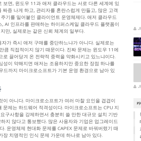
보면, 윈도우 11과 애저 클라우드는 서로 다른 세계에 있
를 짜증 나게 하고, 관리자를 혼란스럽게 만들고, 많은 고객
 주기를 밀어붙인 클라이언트 운영체제다. 애저 클라우드
스, AI 인프라를 판매하는 하이퍼스케일 클라우드 플랫폼이
J
지만, 실제로는 같은 신뢰 체계의 일부다.
사용자가 즉시 애저 구매를 중단하느냐가 아니다. 실제로는
만큼 직접적이지 않기 때문이다. 진짜 문제는 윈도우 11에
으로 끌어당겨 온 전략적 중력을 약화시키고 있느냐이다.
심성이 약해지면 애저는 조용하지만 중요한 장점 하나를
클라우드까지 마이크로소프트가 기본 운영 환경으로 남아 있
용
J
 것이 아니다. 마이크로소프트가 여러 마찰 요인을 겹겹이
카
째 문제는 하드웨어 적격성이다. 마이크로소프트는 CPU 지
부트 요구사항을 강제하면서 충분히 쓸 만한 대규모 설치 기반
합하지 않다고 통보했다. 많은 사용자와 기업은 업그레이드
. 운영체제 현대화 문제를 CAPEX 문제로 바꿔버렸기 때
 가장 치명적인 인식 문제 가운데 하나로 남아 있다.