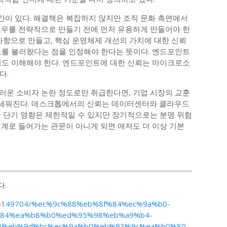
이 있다. 해결책은 복잡하지 않지만 조직 문화 측면에서
도우를 전략적으로 만들기 전에 먼저 유용하게 만들어야 한
사항으로 만들고, 핵심 운영체제 개선의 가치에 대한 신뢰
노를 불러왔다는 점을 인정해야 한다는 뜻이다. 엔드포인트
점도 이해해야 한다. 엔드포인트에 대한 신뢰는 마이크로소
다.
러운 소비자 논란 정도로만 취급한다면, 기업 시장의 교훈
에 세워진다. 데스크톱에서의 신뢰는 데이터센터와 클라우드
한 단기 영향은 제한적일 수 있지만 장기적으로는 분명 위험
세계로 들어가는 관문이 아니게 되면 애저도 더 이상 기본
다.
ticle/4149704/%ec%9c%88%eb%8f%84%ec%9a%b0-
%84%ea%b8%b0%ed%95%98%eb%a9%b4-
4%eb%9d%bc%ec%9a%b0%eb%93%9c%ea%b0%80-