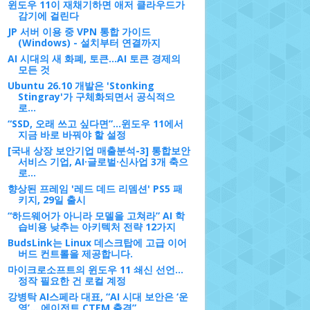
윈도우 11이 재채기하면 애저 클라우드가
감기에 걸린다
JP 서버 이용 중 VPN 통합 가이드
(Windows) - 설치부터 연결까지
AI 시대의 새 화폐, 토큰…AI 토큰 경제의
모든 것
Ubuntu 26.10 개발은 'Stonking
Stingray'가 구체화되면서 공식적으
로...
“SSD, 오래 쓰고 싶다면”…윈도우 11에서
지금 바로 바꿔야 할 설정
[국내 상장 보안기업 매출분석-3] 통합보안
서비스 기업, AI·글로벌·신사업 3개 축으
로...
향상된 프레임 '레드 데드 리뎀션' PS5 패
키지, 29일 출시
“하드웨어가 아니라 모델을 고쳐라” AI 학
습비용 낮추는 아키텍처 전략 12가지
BudsLink는 Linux 데스크탑에 고급 이어
버드 컨트롤을 제공합니다.
마이크로소프트의 윈도우 11 쇄신 선언…
정작 필요한 건 로컬 계정
강병탁 AI스페라 대표, “AI 시대 보안은 ‘운
영’... 에이전트 CTEM 출격”