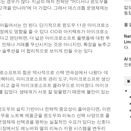
는 경우가 많다. 지금의 애저 전략은 “어디서나 윈도우를
고객을 만나라”에 더 가깝다. 그래서 데스크톱 운영체제는
압도
등
.
아들여서는 안 된다. 단기적으로 윈도우 11은 마이크로소
롤 
에도 영향을 줄 수 있다. CIO와 아키텍트가 마이크로소
Na
다고 판단하면, 더 넓은 마이크로소프트 플랫폼에 대한 투
Li
이 언제나 거래를 무산시키는 것은 아니지만, 확장을 늦추고
다.
 솔루션을 더 합리적으로 보이게 만들 수는 있다.
AI
인트
로소프트의 힘은 역사적으로 스택 연속성에서 나왔다. 데
디렉터리, 마이크로소프트 관리 도구, 마이크로소프트 생산
블
그리고 결국 마이크로소프트 클라우드로 이어졌다. 마이크
 입었다. 생태계가 서로 잘 맞물렸기 때문에 불만이 있는
▼
 윈도우의 설치 기반이나 전략적 중요성이 줄어든다면, 이런
업무용 노트북 제품군을 윈도우와 리눅스 선택 사양으로 출
 운영체제 선택권을 원하는 실질적인 수요가 있다는 신호다.
 시장에서도 레노버와 델의 리눅스 지원 시스템을 변두리