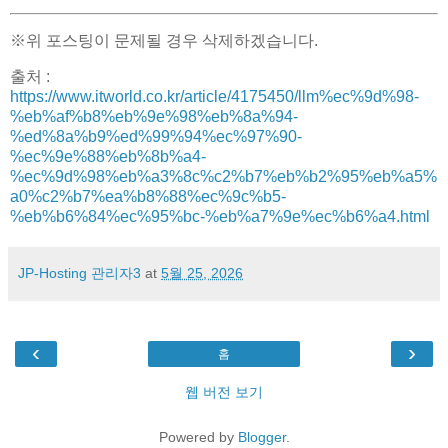
※위 포스팅이 문제될 경우 삭제하겠습니다.
출처 :
https://www.itworld.co.kr/article/4175450/llm%ec%9d%98-
%eb%af%b8%eb%9e%98%eb%8a%94-
%ed%8a%b9%ed%99%94%ec%97%90-
%ec%9e%88%eb%8b%a4-
%ec%9d%98%eb%a3%8c%c2%b7%eb%b2%95%eb%a5%
a0%c2%b7%ea%b8%88%ec%9c%b5-
%eb%b6%84%ec%95%bc-%eb%a7%9e%ec%b6%a4.html
JP-Hosting 관리자3
at
5월 25, 2026
‹
›
홈
웹 버전 보기
Powered by
Blogger
.