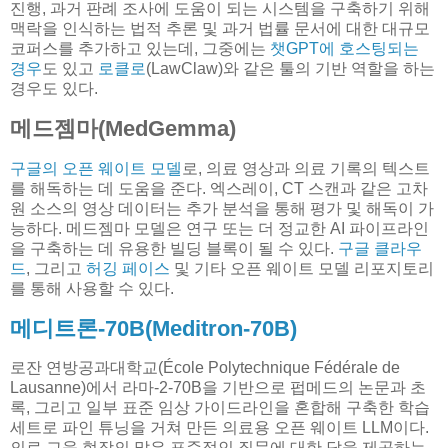
진행, 과거 판례 조사에 도움이 되는 시스템을 구축하기 위해
맥락을 인식하는 법적 추론 및 과거 법률 문서에 대한 대규모
코퍼스를 추가하고 있는데, 그중에는
챗GPT에 호스팅되는
경우
도 있고
로클로
(LawClaw)와 같은 툴의 기반 역할을 하는
경우도 있다.
메드젬마(MedGemma)
구글의 오픈 웨이트 모델
로, 의료 영상과 의료 기록의 텍스트
를 해독하는 데 도움을 준다. 엑스레이, CT 스캔과 같은 고차
원 소스의 영상 데이터는 추가 분석을 통해 평가 및 해독이 가
능하다. 메드젬마 모델은 연구 또는 더 정교한 AI 파이프라인
을 구축하는 데 유용한 빌딩 블록이 될 수 있다.
구글 클라우
드
, 그리고
허깅 페이스
및 기타 오픈 웨이트 모델 리포지토리
를 통해 사용할 수 있다.
메디트론-70B(Meditron-70B)
로잔 연방공과대학교(École Polytechnique Fédérale de
Lausanne)에서 라마-2-70B을 기반으로 펍메드의 논문과 초
록, 그리고 일부 표준 임상 가이드라인을 혼합해 구축한 학습
세트로 파인 튜닝을 거쳐 만든 의료용 오픈 웨이트 LLM이다.
의료 교육 현장의 많은 표준적인 질문에 대한 답을 제공하는