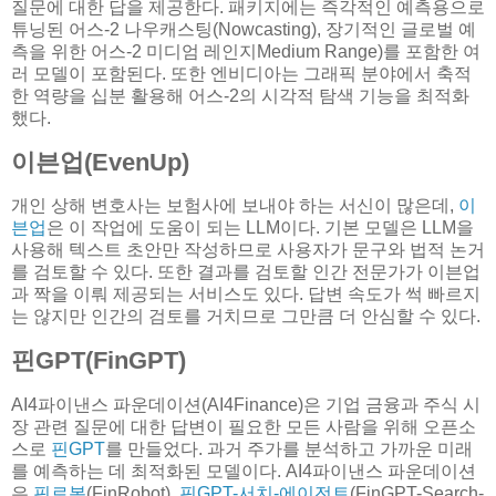
질문에 대한 답을 제공한다. 패키지에는 즉각적인 예측용으로
튜닝된 어스-2 나우캐스팅(Nowcasting), 장기적인 글로벌 예
측을 위한 어스-2 미디엄 레인지Medium Range)를 포함한 여
러 모델이 포함된다. 또한 엔비디아는 그래픽 분야에서 축적
한 역량을 십분 활용해 어스-2의 시각적 탐색 기능을 최적화
했다.
이븐업(EvenUp)
개인 상해 변호사는 보험사에 보내야 하는 서신이 많은데,
이
븐업
은 이 작업에 도움이 되는 LLM이다. 기본 모델은 LLM을
사용해 텍스트 초안만 작성하므로 사용자가 문구와 법적 논거
를 검토할 수 있다. 또한 결과를 검토할 인간 전문가가 이븐업
과 짝을 이뤄 제공되는 서비스도 있다. 답변 속도가 썩 빠르지
는 않지만 인간의 검토를 거치므로 그만큼 더 안심할 수 있다.
핀GPT(FinGPT)
AI4파이낸스 파운데이션(AI4Finance)은 기업 금융과 주식 시
장 관련 질문에 대한 답변이 필요한 모든 사람을 위해 오픈소
스로
핀GPT
를 만들었다. 과거 주가를 분석하고 가까운 미래
를 예측하는 데 최적화된 모델이다. AI4파이낸스 파운데이션
은
핀로봇
(FinRobot),
핀GPT-서치-에이전트
(FinGPT-Search-