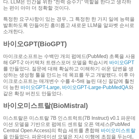
다. LLM은 인간을 위한 “전력 승수기” 역할을 한다고 생각하
는 편이 아마 더 정확할 것이다.
특정한 요구사항이 있는 경우, 그 특정한 한 가지 일에 능력을
발휘하도록 만들어진 흥미롭고 새로운 LLM을 알파벳 순서로
소개한다.
바이오GPT(BioGPT)
마이크로소프트는 수백만 개의 펍메드(PubMed) 초록을 사용
해 GPT-2 아키텍처 트랜스포머 모델을 학습시켜
바이오GPT
를 만들었다. 질문에 대해 확실하고 이해하기 쉬운 답변을 생
성하는 생성형 툴을 만드는 데 목표를 두고 개발됐다. 이후 마
이크로소프트는 매개변수 수를 4~5배 늘린 대신 질답에 훨씬
더 능한
바이오GPT-Large
,
바이오GPT-Large-PubMedQA
와
같은 확장 버전도 만들었다.
바이오미스트랄(BioMistral)
미스트랄은 미스트랄 7B 인스트럭트(7B Instruct) v0.1 파운데
이션 모델을 기반으로 펍메드 센트럴 오픈 액세스(PubMed
Central Open Access)의 학습 세트를 혼합해
바이오미스트랄
을 만들었다. 파운데이션 모델은 지시 이행에 초점을 두는데,