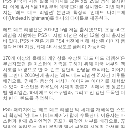
PS5 한국어 지원 실물 패키지를 오는 5월 29일 정식 출시한
다. 이에 앞서 5월 18일부터 예약 판매를 실시한다. 이번 패키
지는 '레드 데드 리뎀션' 본편과 확장팩 '언데드 나이트메
어'(Undead Nightmare)를 하나의 타이틀로 제공한다.
레드 데드 리뎀션은 2010년 5월 처음 출시됐으며, 초당 60프
레임을 지원하는 PS5 디지털 버전은 작년 12월 정식 출시된
바 있다. PS5 버전은 기존 PS4 버전에 비해 향상된 이미지 품
질과 HDR 지원, 최대 4K 해상도로 플레이 가능하다.
170개 이상의 올해의 게임상을 수상한 '레드 데드 리뎀션'은
무법자였던 존 마스턴이 가족을 구하기 위해 미국 서부와 멕
시코를 배경으로 반 더 린드 갱단의 잔당을 추적하는 이야기
를 그린다. 2018년에 출시된 '레드 데드 리뎀션 2' 사건 이후를
배경으로, 명예와 충성의 서사가 이어지는 이야기를 체험할
수 있다. 마스턴은 카우보이 시대의 황혼기 속에서 옛 동료인
빌 윌리엄슨, 하비에르 에스쿠엘라, 그리고 전 갱단 두목인 더
치 반 더 린드를 추적한다.
PS5 패키지에는 '레드 데드 리뎀션'의 세계를 재해석한 스토
리 확장팩 '언데드 나이트메어'가 함께 수록된다. 이용자는 마
스턴과 함께 초자연적인 공포가 뒤덮인 서부를 배경으로, 끊
임없이 몰려오는 좀비 무리와 맞서 싸우며 치유의 단서를 찾