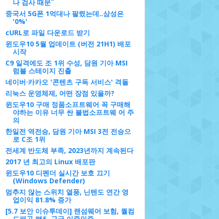
나 검사 때문˝
중국서 5G폰 1억대나 팔렸는데..삼성은
'0%'
cURL로 파일 다운로드 받기
윈도우10 5월 업데이트 (버전 21H1) 배포
시작
C9 일격에도 조 1위 수성, 담원 기아 MSI
럼블 스테이지 진출
네이버·카카오 '콘텐츠 구독 서비스' 격돌
리눅스 운영체제, 어떤 장점 있을까?
윈도우10 구매 정품소프트웨어 꼭 구매해
야하는 이유 너무 싼 불법소프트웨 어 주
의
한일전 역전승, 담원 기아 MSI 3전 전승으
로 C조 1위
전세계 반도체 부족, 2023년까지 계속된다
2017 년 최고의 Linux 배포판
윈도우10 디펜더 실시간 보호 끄기
(Windows Defender)
멈추지 않는 스위치 열풍, 닌텐도 연간 영
업이익 81.8% 증가
[5.7 보안 이슈투데이] 랜섬웨어 보험, 퀄컴
드래곤 855, 구글 이중인증