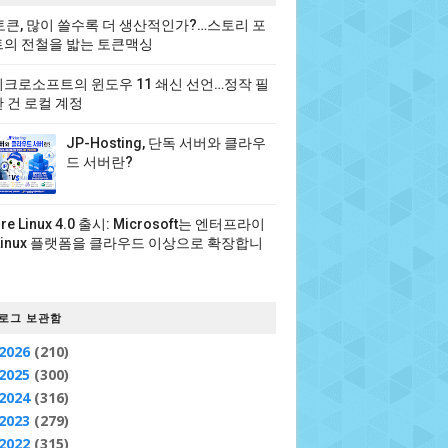
 토큰, 많이 쓸수록 더 생산적인가?…스토리 포
의 전철을 밟는 토큰맥싱
크로소프트의 윈도우 11 쇄신 선언…정작 필
 건 로컬 계정
JP-Hosting, 단독 서버와 클라우
드 서버란?
06.01-x86_64.iso  \     -O https://cdimage.debian.
ure Linux 4.0 출시: Microsoft는 엔터프라이
Linux 플랫폼을 클라우드 이상으로 확장합니
로그 보관함
2026
(210)
2025
(300)
2024
(316)
2023
(279)
2022
(315)