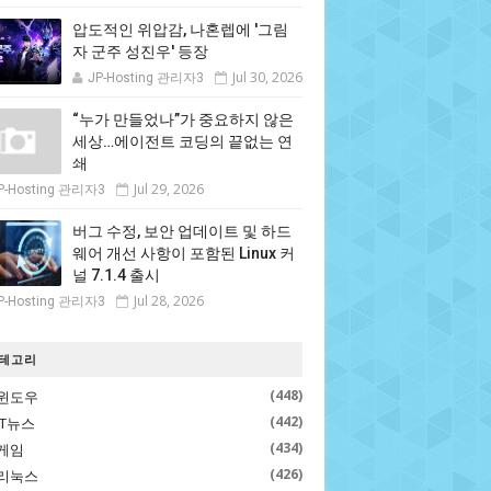
압도적인 위압감, 나혼렙에 '그림
자 군주 성진우' 등장
Jul 30, 2026
JP-Hosting 관리자3
“누가 만들었나”가 중요하지 않은
세상…에이전트 코딩의 끝없는 연
쇄
Jul 29, 2026
P-Hosting 관리자3
버그 수정, 보안 업데이트 및 하드
웨어 개선 사항이 포함된 Linux 커
널 7.1.4 출시
Jul 28, 2026
P-Hosting 관리자3
테고리
(448)
윈도우
(442)
IT뉴스
(434)
게임
(426)
리눅스