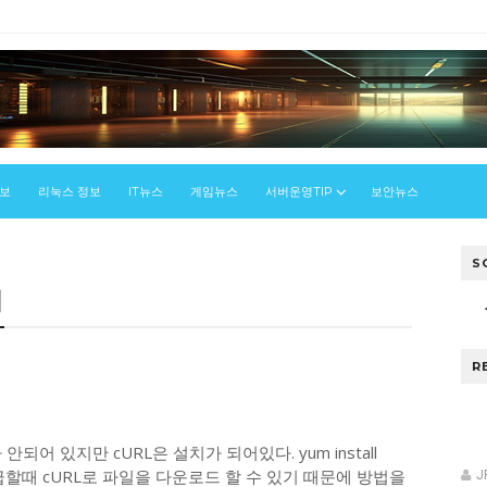
정보
리눅스 정보
IT뉴스
게임뉴스
서버운영TIP
보안뉴스
S
기
스
R
안되어 있지만 cURL은 설치가 되어있다. yum install
급할때 cURL로 파일을 다운로드 할 수 있기 때문에 방법을
J