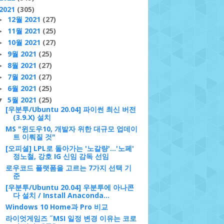
2021
(305)
12월 2021
(27)
►
o
11월 2021
(25)
►
10월 2021
(27)
►
9월 2021
(25)
►
8월 2021
(27)
►
7월 2021
(27)
►
6월 2021
(25)
►
5월 2021
(25)
▼
[우분투/Ubuntu 20.04] 파이썬 최신 버전
(3.9.X) 설치
MS "윈도우10, 개발자 위한 대규모 업데이
트 이뤄질 것"
[오피셜] LPL로 돌아가는 '노갈량'...'노페'
정노철, 강호 IG 신임 감독 선임
로우코드 플랫폼을 고르는 7가지 선택 기
준
[우분투/Ubuntu 20.04] 우분투에 아나콘
다 설치 / Install Anaconda...
Windows 10 Home과 Pro 비교
라이엇게임즈 ˝MSI 일정 변경 이유는 코로