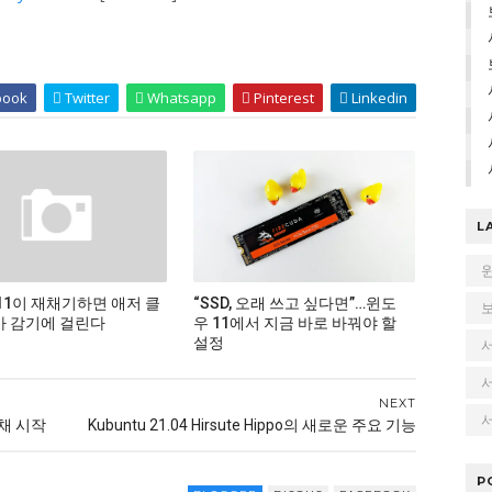
book
Twitter
Whatsapp
Pinterest
Linkedin
L
11이 재채기하면 애저 클
“SSD, 오래 쓰고 싶다면”…윈도
 감기에 걸린다
우 11에서 지금 바로 바꿔야 할
설정
NEXT
서
채 시작
Kubuntu 21.04 Hirsute Hippo의 새로운 주요 기능
P