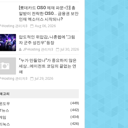
[롯데카드 CISO 제재 파문-①] 총
알받이 전락한 CISO... 금융권 보안
인재 엑소더스 시작되나?
Aug 06, 2026
P-Hosting 관리자3
압도적인 위압감, 나혼렙에 '그림
자 군주 성진우' 등장
Jul 30, 2026
JP-Hosting 관리자3
“누가 만들었나”가 중요하지 않은
세상…에이전트 코딩의 끝없는 연
쇄
Jul 29, 2026
P-Hosting 관리자3
테고리
(449)
윈도우
(442)
IT뉴스
(434)
게임
(426)
리눅스