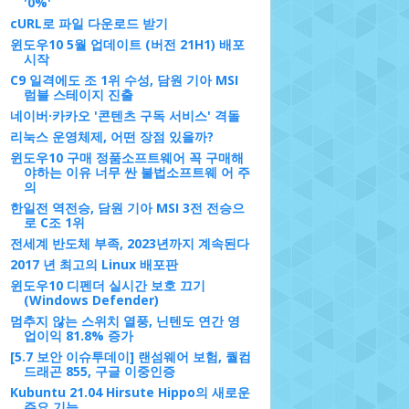
'0%'
cURL로 파일 다운로드 받기
윈도우10 5월 업데이트 (버전 21H1) 배포
시작
C9 일격에도 조 1위 수성, 담원 기아 MSI
럼블 스테이지 진출
네이버·카카오 '콘텐츠 구독 서비스' 격돌
리눅스 운영체제, 어떤 장점 있을까?
윈도우10 구매 정품소프트웨어 꼭 구매해
야하는 이유 너무 싼 불법소프트웨 어 주
의
한일전 역전승, 담원 기아 MSI 3전 전승으
로 C조 1위
전세계 반도체 부족, 2023년까지 계속된다
2017 년 최고의 Linux 배포판
윈도우10 디펜더 실시간 보호 끄기
(Windows Defender)
멈추지 않는 스위치 열풍, 닌텐도 연간 영
업이익 81.8% 증가
[5.7 보안 이슈투데이] 랜섬웨어 보험, 퀄컴
드래곤 855, 구글 이중인증
Kubuntu 21.04 Hirsute Hippo의 새로운
주요 기능