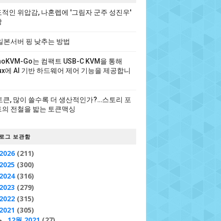
적인 위압감, 나혼렙에 '그림자 군주 성진우'
장
일본서버 핑 낮추는 방법
noKVM-Go는 컴팩트 USB-C KVM을 통해
nux에 AI 기반 하드웨어 제어 기능을 제공합니
 토큰, 많이 쓸수록 더 생산적인가?…스토리 포
의 전철을 밟는 토큰맥싱
로그 보관함
2026
(211)
2025
(300)
2024
(316)
2023
(279)
2022
(315)
2021
(305)
12월 2021
(27)
►