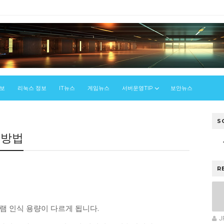
정보
리눅스 정보
IT뉴스
게임뉴스
서버운영TIP
보안뉴스
법
S
인방법
우
R
램 인식 용량이 다르게 됩니다.
J