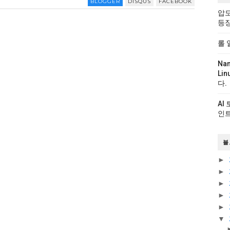
BLOGGER
DISQUS
FACEBOOK
압도
등
롤 
Na
Li
다.
AI
인트
블
►
►
►
►
►
▼