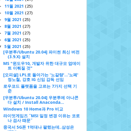
11월 2021
(25)
►
10월 2021
(27)
►
9월 2021
(25)
►
8월 2021
(27)
►
7월 2021
(27)
►
6월 2021
(25)
►
5월 2021
(25)
▼
[우분투/Ubuntu 20.04] 파이썬 최신 버전
(3.9.X) 설치
MS "윈도우10, 개발자 위한 대규모 업데이
트 이뤄질 것"
[오피셜] LPL로 돌아가는 '노갈량'...'노페'
정노철, 강호 IG 신임 감독 선임
로우코드 플랫폼을 고르는 7가지 선택 기
준
[우분투/Ubuntu 20.04] 우분투에 아나콘
다 설치 / Install Anaconda...
Windows 10 Home과 Pro 비교
라이엇게임즈 ˝MSI 일정 변경 이유는 코로
나 검사 때문˝
중국서 5G폰 1억대나 팔렸는데..삼성은