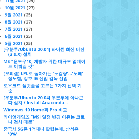
11월 2021
(25)
►
10월 2021
(27)
►
n3.8 /usr/lib/python3 /usr/lib/python3.9 /etc/pyth
9월 2021
(25)
►
8월 2021
(27)
►
7월 2021
(27)
►
6월 2021
(25)
►
on3.9 1
5월 2021
(25)
▼
[우분투/Ubuntu 20.04] 파이썬 최신 버전
(3.9.X) 설치
MS "윈도우10, 개발자 위한 대규모 업데이
트 이뤄질 것"
[오피셜] LPL로 돌아가는 '노갈량'...'노페'
정노철, 강호 IG 신임 감독 선임
로우코드 플랫폼을 고르는 7가지 선택 기
준
[우분투/Ubuntu 20.04] 우분투에 아나콘
다 설치 / Install Anaconda...
Windows 10 Home과 Pro 비교
라이엇게임즈 ˝MSI 일정 변경 이유는 코로
나 검사 때문˝
중국서 5G폰 1억대나 팔렸는데..삼성은
'0%'