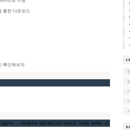
디렉터리로 이동
을 통한 다운로드
L
지 확인해보자
서
figure --enable-optimizations$ sudo make altinstal
P