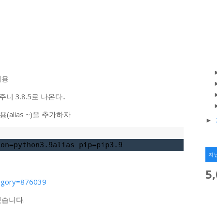
내용
 3.8.5로 나온다..
용(alias ~)을 추가하자
►
hon=python3.9alias pip=pip3.9
지
5
ategory=876039
겠습니다.