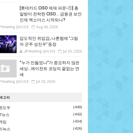
[롯데카드 CISO 제재 파문-①] 총
알받이 전락한 CISO... 금융권 보안
인재 엑소더스 시작되나?
Aug 06, 2026
P-Hosting 관리자3
압도적인 위압감, 나혼렙에 '그림
자 군주 성진우' 등장
Jul 30, 2026
JP-Hosting 관리자3
“누가 만들었나”가 중요하지 않은
세상…에이전트 코딩의 끝없는 연
쇄
Jul 29, 2026
P-Hosting 관리자3
line-gplv2-dev libncursesw5-dev libssl-dev \    li
테고리
(449)
윈도우
(442)
IT뉴스
sudo tar xzf Python-3.9.1.tgz
(434)
게임
(426)
리눅스