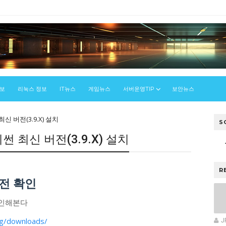
정보
리눅스 정보
IT뉴스
게임뉴스
서버운영TIP
보안뉴스
최신 버전(3.9.X) 설치
S
파이썬 최신 버전(3.9.X) 설치
스
R
버전 확인
확인해본다
g/downloads/
J