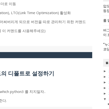
 폴더로 이동
압도
등
tion), LTO(Link Time Optimization) 활성화
롤 
 덮어써버리게 되므로 버전을 따로 관리하기 위한 커맨드
면 꼭 이 커맨드를 사용해주세요)
버그
이 
“누
코딩
블
►
맨드의 디폴트로 설정하기
►
►
►
h python3 를 치지말자..
►
▼
준다.