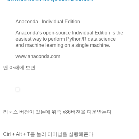
Anaconda | Individual Edition
Anaconda’s open-source Individual Edition is the
easiest way to perform Python/R data science
and machine learning on a single machine.
www.anaconda.com
맨 아래에 보면
리눅스 버전이 있는데 위쪽 x86버전을 다운받는다
Ctrl + Alt + T를 눌러 터미널을 실행해준다