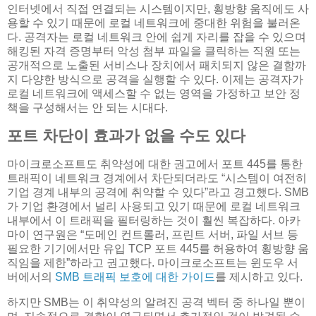
인터넷에서 직접 연결되는 시스템이지만, 횡방향 움직에도 사
용할 수 있기 때문에 로컬 네트워크에 중대한 위험을 불러온
다. 공격자는 로컬 네트워크 안에 쉽게 자리를 잡을 수 있으며
해킹된 자격 증명부터 악성 첨부 파일을 클릭하는 직원 또는
공개적으로 노출된 서비스나 장치에서 패치되지 않은 결함까
지 다양한 방식으로 공격을 실행할 수 있다. 이제는 공격자가
로컬 네트워크에 액세스할 수 없는 영역을 가정하고 보안 정
책을 구성해서는 안 되는 시대다.
포트 차단이 효과가 없을 수도 있다
마이크로소프트도 취약성에 대한 권고에서 포트 445를 통한
트래픽이 네트워크 경계에서 차단되더라도 “시스템이 여전히
기업 경계 내부의 공격에 취약할 수 있다”라고 경고했다. SMB
가 기업 환경에서 널리 사용되고 있기 때문에 로컬 네트워크
내부에서 이 트래픽을 필터링하는 것이 훨씬 복잡하다. 아카
마이 연구원은 “도메인 컨트롤러, 프린트 서버, 파일 서브 등
필요한 기기에서만 유입 TCP 포트 445를 허용하여 횡방향 움
직임을 제한”하라고 권고했다. 마이크로소프트는 윈도우 서
버에서의
SMB 트래픽 보호에 대한 가이드
를 제시하고 있다.
하지만 SMB는 이 취약성의 알려진 공격 벡터 중 하나일 뿐이