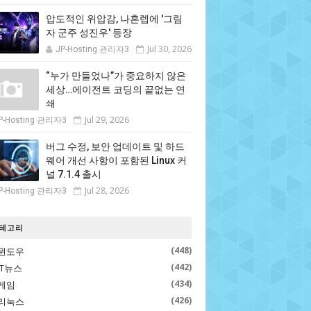
압도적인 위압감, 나혼렙에 '그림
자 군주 성진우' 등장
Jul 30, 2026
JP-Hosting 관리자3
“누가 만들었나”가 중요하지 않은
세상…에이전트 코딩의 끝없는 연
쇄
Jul 29, 2026
P-Hosting 관리자3
버그 수정, 보안 업데이트 및 하드
웨어 개선 사항이 포함된 Linux 커
널 7.1.4 출시
Jul 28, 2026
P-Hosting 관리자3
테고리
(448)
윈도우
(442)
IT뉴스
(434)
게임
(426)
리눅스