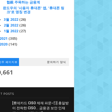
협銀 주목하는 금융계
윈도우의 '사용자 휴대폰' 앱, '휴대폰 링
크'로 명칭 변경
3월 2022
(26)
►
2월 2022
(26)
►
1월 2022
(27)
►
2021
(305)
2020
(141)
난주 페이지뷰
문의하기 양식
0,661
T POSTS
[롯데카드 CISO 제재 파문-①] 총알받
이 전락한 CISO... 금융권 보안 인재