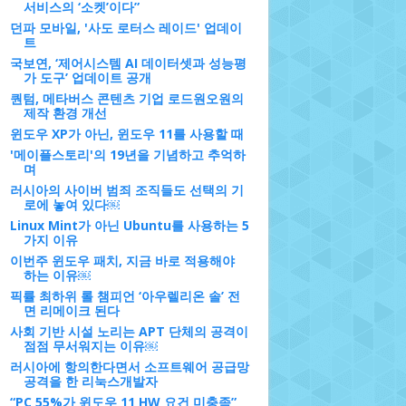
서비스의 ‘소켓’이다”
던파 모바일, '사도 로터스 레이드' 업데이
트
국보연, ‘제어시스템 AI 데이터셋과 성능평
가 도구’ 업데이트 공개
퀀텀, 메타버스 콘텐츠 기업 로드원오원의
제작 환경 개선
윈도우 XP가 아닌, 윈도우 11를 사용할 때
'메이플스토리'의 19년을 기념하고 추억하
며
러시아의 사이버 범죄 조직들도 선택의 기
로에 놓여 있다￼
Linux Mint가 아닌 Ubuntu를 사용하는 5
가지 이유
이번주 윈도우 패치, 지금 바로 적용해야
하는 이유￼
픽률 최하위 롤 챔피언 ‘아우렐리온 솔’ 전
면 리메이크 된다
사회 기반 시설 노리는 APT 단체의 공격이
점점 무서워지는 이유￼
러시아에 항의한다면서 소프트웨어 공급망
공격을 한 리눅스개발자
“PC 55%가 윈도우 11 HW 요건 미충족”