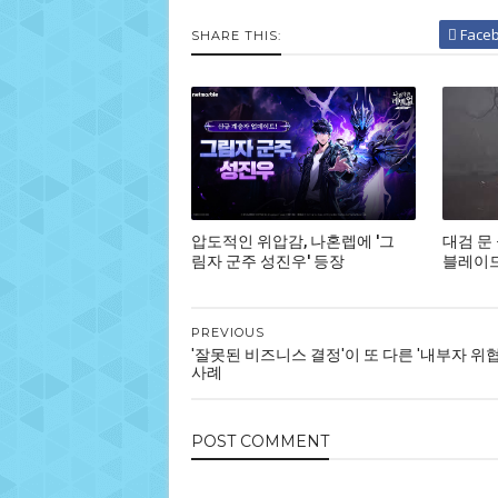
Face
SHARE THIS:
압도적인 위압감, 나혼렙에 '그
대검 문
림자 군주 성진우' 등장
블레이드,
PREVIOUS
'잘못된 비즈니스 결정'이 또 다른 '내부자 위협
사례
POST
COMMENT