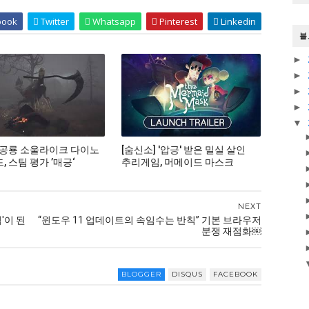
book
Twitter
Whatsapp
Pinterest
Linkedin
블
►
►
►
►
▼
 공룡 소울라이크 다이노
[숨신소] '압긍' 받은 밀실 살인
 스팀 평가 ’매긍‘
추리게임, 머메이드 마스크
NEXT
'이 된
“윈도우 11 업데이트의 속임수는 반칙” 기본 브라우저
분쟁 재점화￼
BLOGGER
DISQUS
FACEBOOK