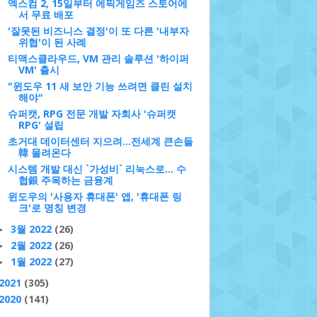
엑스컴 2, 15일부터 에픽게임즈 스토어에
서 무료 배포
'잘못된 비즈니스 결정'이 또 다른 '내부자
위협'이 된 사례
티맥스클라우드, VM 관리 솔루션 '하이퍼
VM' 출시
"윈도우 11 새 보안 기능 쓰려면 클린 설치
해야"
슈퍼캣, RPG 전문 개발 자회사 '슈퍼캣
RPG' 설립
초거대 데이터센터 지으려…전세계 큰손들
韓 몰려온다
시스템 개발 대신 `가성비` 리눅스로… 수
협銀 주목하는 금융계
윈도우의 '사용자 휴대폰' 앱, '휴대폰 링
크'로 명칭 변경
3월 2022
(26)
►
2월 2022
(26)
►
1월 2022
(27)
►
2021
(305)
2020
(141)