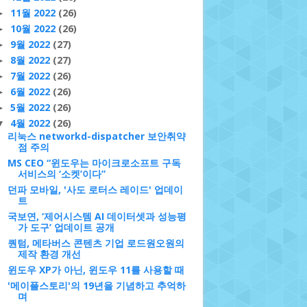
11월 2022
(26)
►
10월 2022
(26)
►
9월 2022
(27)
►
8월 2022
(27)
►
7월 2022
(26)
►
6월 2022
(26)
►
5월 2022
(26)
►
4월 2022
(26)
▼
리눅스 networkd-dispatcher 보안취약
점 주의
MS CEO “윈도우는 마이크로소프트 구독
서비스의 ‘소켓’이다”
던파 모바일, '사도 로터스 레이드' 업데이
트
국보연, ‘제어시스템 AI 데이터셋과 성능평
가 도구’ 업데이트 공개
퀀텀, 메타버스 콘텐츠 기업 로드원오원의
제작 환경 개선
윈도우 XP가 아닌, 윈도우 11를 사용할 때
'메이플스토리'의 19년을 기념하고 추억하
며