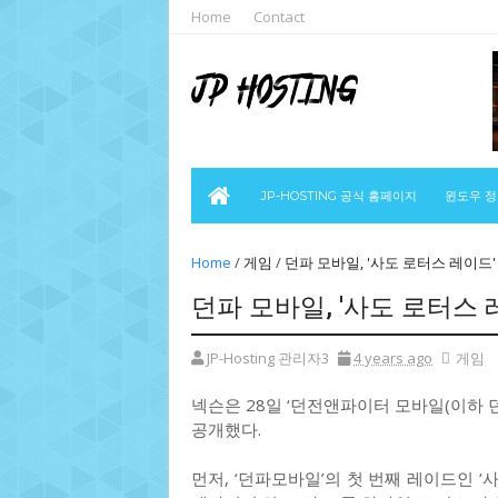
Home
Contact
JP-HOSTING 공식 홈페이지
윈도우 
Home
/
게임
/
던파 모바일, '사도 로터스 레이드
던파 모바일, '사도 로터스
JP-Hosting 관리자3
4 years ago
게임
넥슨은 28일 ‘던전앤파이터 모바일(이하
공개했다.
먼저, ‘던파모바일’의 첫 번째 레이드인 ‘