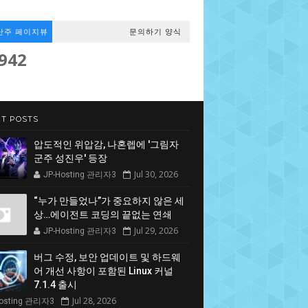
난주 페이지뷰
문의하기 양식
,942
T POSTS
압도적인 위압감, 나혼렙에 '그림자
군주 성진우' 등장
Jul 30, 2026
JP-Hosting 관리자3
“누가 만들었나”가 중요하지 않은 세
상…에이전트 코딩의 끝없는 연쇄
Jul 29, 2026
JP-Hosting 관리자3
버그 수정, 보안 업데이트 및 하드웨
어 개선 사항이 포함된 Linux 커널
7.1.4 출시
Jul 28, 2026
Hosting 관리자3