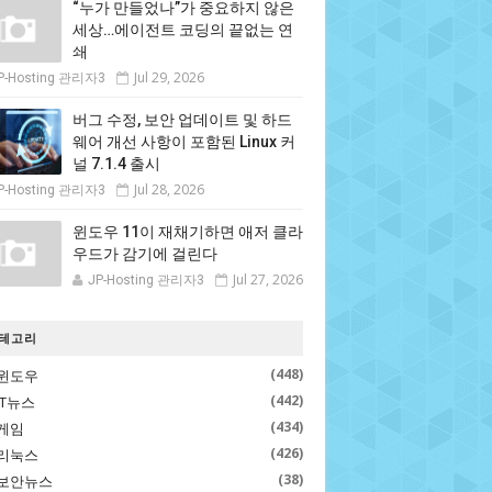
“누가 만들었나”가 중요하지 않은
세상…에이전트 코딩의 끝없는 연
쇄
Jul 29, 2026
P-Hosting 관리자3
버그 수정, 보안 업데이트 및 하드
웨어 개선 사항이 포함된 Linux 커
널 7.1.4 출시
Jul 28, 2026
P-Hosting 관리자3
윈도우 11이 재채기하면 애저 클라
우드가 감기에 걸린다
Jul 27, 2026
JP-Hosting 관리자3
테고리
(448)
윈도우
(442)
IT뉴스
(434)
게임
(426)
리눅스
(38)
보안뉴스