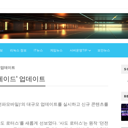
정보
리눅스 정보
IT뉴스
게임뉴스
서버운영TIP
보안뉴스
' 업데이트
S
 레이드' 업데이트
R
 던파모바일)’의 대규모 업데이트를 실시하고 신규 콘텐츠를
사도 로터스’를 새롭게 선보였다. ‘사도 로터스’는 원작 ‘던전