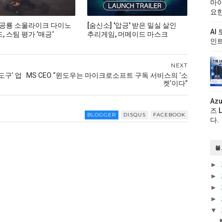
마이
요한
 공룡 소울라이크 다이노
[숨신소] '압긍' 받은 밀실 살인
AI
 스팀 평가 ’매긍‘
추리게임, 머메이드 마스크
인트
NEXT
도구’ 업
MS CEO “윈도우는 마이크로소프트 구독 서비스의 ‘소
켓’이다”
Az
즈 
BLOGGER
DISQUS
FACEBOOK
다.
블
►
►
►
►
▼