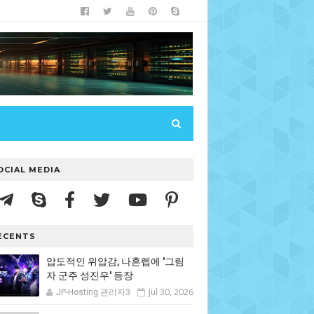
OCIAL MEDIA
ECENTS
압도적인 위압감, 나혼렙에 '그림
자 군주 성진우' 등장
Jul 30, 2026
JP-Hosting 관리자3