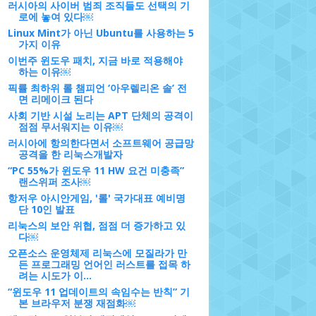
러시아의 사이버 범죄 조직들도 선택의 기
로에 놓여 있다￼
Linux Mint가 아닌 Ubuntu를 사용하는 5
가지 이유
이번주 윈도우 패치, 지금 바로 적용해야
하는 이유￼
픽률 최하위 롤 챔피언 ‘아우렐리온 솔’ 전
면 리메이크 된다
사회 기반 시설 노리는 APT 단체의 공격이
점점 무서워지는 이유￼
러시아에 항의한다면서 소프트웨어 공급망
공격을 한 리눅스개발자
“PC 55%가 윈도우 11 HW 요건 미충족”
랜스위퍼 조사￼
항저우 아시안게임, '롤' 국가대표 예비명
단 10인 발표
리눅스의 보안 위협, 점점 더 증가하고 있
다￼
오픈소스 운영체제 리눅스에 모질라가 만
든 프로그래밍 언어인 러스트를 접목 하
려는 시도가 이...
“윈도우 11 업데이트의 속임수는 반칙” 기
본 브라우저 분쟁 재점화￼