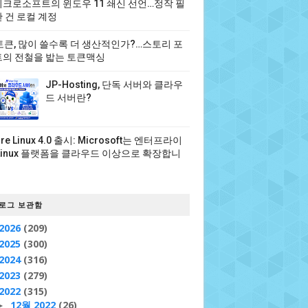
크로소프트의 윈도우 11 쇄신 선언…정작 필
 건 로컬 계정
 토큰, 많이 쓸수록 더 생산적인가?…스토리 포
의 전철을 밟는 토큰맥싱
JP-Hosting, 단독 서버와 클라우
드 서버란?
ure Linux 4.0 출시: Microsoft는 엔터프라이
Linux 플랫폼을 클라우드 이상으로 확장합니
로그 보관함
2026
(209)
2025
(300)
2024
(316)
2023
(279)
2022
(315)
12월 2022
(26)
►