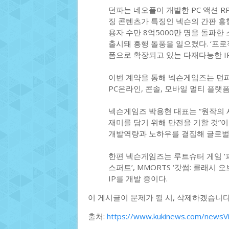
던파는 네오플이 개발한 PC 액션 
징 콘텐츠가 특징인 넥슨의 간판 흥행
용자 수만 8억5000만 명을 돌파한
출시돼 흥행 돌풍을 일으켰다. ‘프로젝
폼으로 확장되고 있는 다재다능한 IP
이번 계약을 통해 넥슨게임즈는 던파 
PC온라인, 콘솔, 모바일 멀티 플랫
넥슨게임즈 박용현 대표는 “원작의 
재미를 담기 위해 만전을 기할 것”
개발역량과 노하우를 결집해 글로벌 
한편 넥슨게임즈는 루트슈터 게임 ‘퍼스
스퍼트’, MMORTS ‘갓썸: 클래시
IP를 개발 중이다.
이 게시글이 문제가 될 시, 삭제하겠습니
출처:
https://www.kukinews.com/news