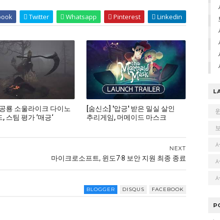
book
Twitter
Whatsapp
Pinterest
Linkedin
L
 공룡 소울라이크 다이노
[숨신소] '압긍' 받은 밀실 살인
 스팀 평가 ’매긍‘
추리게임, 머메이드 마스크
NEXT
마이크로소프트, 윈도7·8 보안 지원 최종 종료
서
BLOGGER
DISQUS
FACEBOOK
P