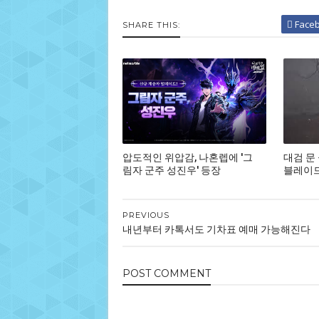
Face
SHARE THIS:
압도적인 위압감, 나혼렙에 '그
대검 문
림자 군주 성진우' 등장
블레이드,
PREVIOUS
내년부터 카톡서도 기차표 예매 가능해진다
POST
COMMENT