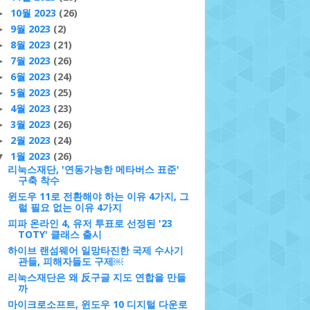
10월 2023
(26)
►
9월 2023
(2)
►
8월 2023
(21)
►
7월 2023
(26)
►
6월 2023
(24)
►
5월 2023
(25)
►
4월 2023
(23)
►
3월 2023
(26)
►
2월 2023
(24)
►
1월 2023
(26)
▼
리눅스재단, '연동가능한 메타버스 표준'
구축 착수
윈도우 11로 전환해야 하는 이유 4가지, 그
럴 필요 없는 이유 4가지
피파 온라인 4, 유저 투표로 선정된 '23
TOTY' 클래스 출시
하이브 랜섬웨어 일망타진한 국제 수사기
관들, 피해자들도 구제￼
리눅스재단은 왜 反구글 지도 연합을 만들
까
마이크로소프트, 윈도우 10 디지털 다운로