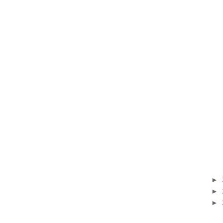
►
►
►