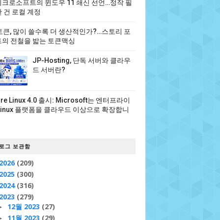
크로소프트의 윈도우 11 쇄신 선언…정작 필
 건 로컬 계정
 토큰, 많이 쓸수록 더 생산적인가?…스토리 포
의 전철을 밟는 토큰맥싱
JP-Hosting, 단독 서버와 클라우
드 서버란?
ure Linux 4.0 출시: Microsoft는 엔터프라이
Linux 플랫폼을 클라우드 이상으로 확장합니
로그 보관함
2026
(209)
2025
(300)
2024
(316)
2023
(279)
12월 2023
(27)
►
11월 2023
(29)
►