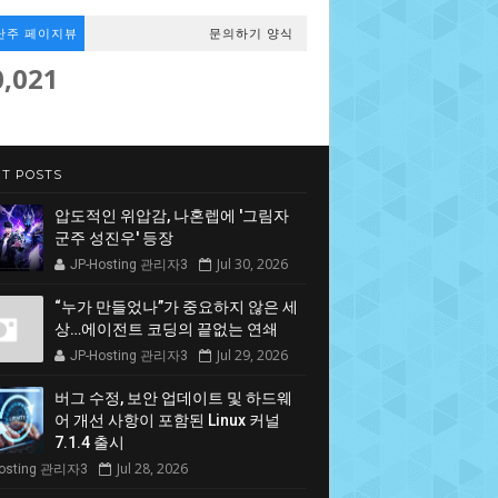
난주 페이지뷰
문의하기 양식
0,021
T POSTS
압도적인 위압감, 나혼렙에 '그림자
군주 성진우' 등장
Jul 30, 2026
JP-Hosting 관리자3
“누가 만들었나”가 중요하지 않은 세
상…에이전트 코딩의 끝없는 연쇄
Jul 29, 2026
JP-Hosting 관리자3
버그 수정, 보안 업데이트 및 하드웨
어 개선 사항이 포함된 Linux 커널
7.1.4 출시
Jul 28, 2026
Hosting 관리자3