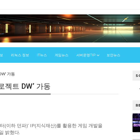
정보
리눅스 정보
IT뉴스
게임뉴스
서버운영TIP
보안뉴스
DW’ 가동
S
프로젝트 DW’ 가동
R
이하 던파)’ IP(지식재산)를 활용한 게임 개발을
0일 밝혔다.