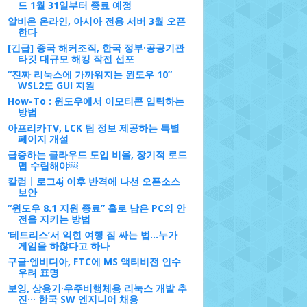
드 1월 31일부터 종료 예정
알비온 온라인, 아시아 전용 서버 3월 오픈
한다
[긴급] 중국 해커조직, 한국 정부·공공기관
타깃 대규모 해킹 작전 선포
“진짜 리눅스에 가까워지는 윈도우 10”
WSL2도 GUI 지원
How-To : 윈도우에서 이모티콘 입력하는
방법
아프리카TV, LCK 팀 정보 제공하는 특별
페이지 개설
급증하는 클라우드 도입 비율, 장기적 로드
맵 수립해야￼
칼럼ㅣ로그4j 이후 반격에 나선 오픈소스
보안
“윈도우 8.1 지원 종료” 홀로 남은 PC의 안
전을 지키는 방법
‘테트리스’서 익힌 여행 짐 싸는 법…누가
게임을 하찮다고 하나
구글·엔비디아, FTC에 MS 액티비전 인수
우려 표명
보잉, 상용기·우주비행체용 리눅스 개발 추
진··· 한국 SW 엔지니어 채용