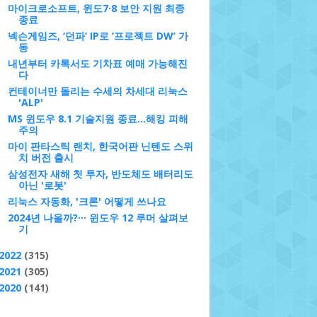
마이크로소프트, 윈도7·8 보안 지원 최종
종료
넥슨게임즈, ‘던파’ IP로 ‘프로젝트 DW’ 가
동
내년부터 카톡서도 기차표 예매 가능해진
다
컨테이너만 돌리는 수세의 차세대 리눅스
'ALP'
MS 윈도우 8.1 기술지원 종료...해킹 피해
주의
마이 판타스틱 랜치, 한국어판 닌텐도 스위
치 버전 출시
삼성전자 새해 첫 투자, 반도체도 배터리도
아닌 '로봇'
리눅스 자동화, '크론' 어떻게 쓰나요
2024년 나올까?··· 윈도우 12 루머 살펴보
기
2022
(315)
2021
(305)
2020
(141)