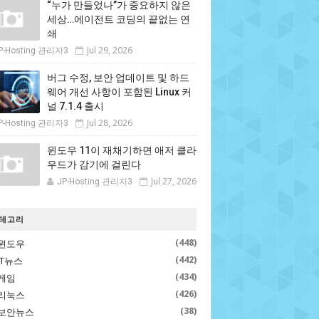
“누가 만들었나”가 중요하지 않은
세상…에이전트 코딩의 끝없는 연
쇄
Jul 29, 2026
P-Hosting 관리자3
버그 수정, 보안 업데이트 및 하드
웨어 개선 사항이 포함된 Linux 커
널 7.1.4 출시
Jul 28, 2026
P-Hosting 관리자3
윈도우 11이 재채기하면 애저 클라
우드가 감기에 걸린다
Jul 27, 2026
JP-Hosting 관리자3
테고리
(448)
윈도우
(442)
IT뉴스
(434)
게임
(426)
리눅스
(38)
보안뉴스