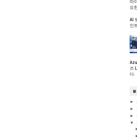
마이
요한
AI
인트
Az
즈 
다.
블
►
►
►
▼