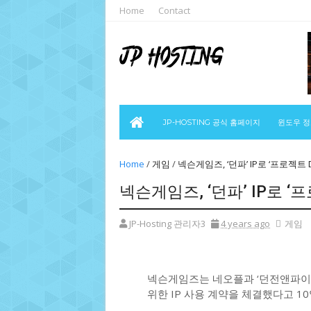
Home
Contact
JP-HOSTING 공식 홈페이지
윈도우 
Home
/
게임
/
넥슨게임즈, ‘던파’ IP로 ‘프로젝트 
넥슨게임즈, ‘던파’ IP로 ‘
JP-Hosting 관리자3
4 years ago
게임
넥슨게임즈는 네오플과 ‘던전앤파이터(
위한 IP 사용 계약을 체결했다고 1