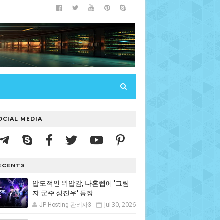
OCIAL MEDIA
ECENTS
압도적인 위압감, 나혼렙에 '그림
자 군주 성진우' 등장
Jul 30, 2026
JP-Hosting 관리자3