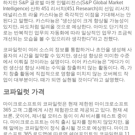
하지만 S&P 글로벌 마켓 인텔리전스(S&P Global Market
Intelligence) 산하 451 리서치(451 Research)의 선임 리서치
애널리스트 라울 카스타뇽은 즉각적인 이점을 기대해서는 안
된다고 말했다. 카스타뇽은 “생산성이 크게 향상될 가능성이
있지만, 파도처럼 밀려올 것으로 예상한다. 아마도 단기적으
로는 반복적인 업무의 자동화에 따라 일상적인 업무가 조금씩
개선되는 모습을 볼 수 있으리라 생각한다”라고 전했다.
코파일럿이 여러 소스의 정보를 통합하거나 초안을 생성해 사
용자의 시간을 절약할 수 있지만, 생산성 향상은 미미한 수준
에서 이뤄질 것이라는 설명이다. 이어 카스타뇽은 “게다가 이
런 생산성 향상 사례는 수익을 창출하지 않는 활동이다. 즉, 가
치 창출 활동에 직접적으로 영향을 미치지 않는 오버헤드 작
업이 대부분이다. 때가 되면 실현될 것이다”라고 설명했다.
코파일럿 가격
마이크로소프트의 코파일럿은 현재 제한된 마이크로소프트
365 고객 그룹에게 사전 체험판으로 제공되고 있다. 현재 셰
브론, 굿이어, 제너럴 모터스 등이 이 AI 비서를 테스트 중이
다. 마이크로소프트는 아직 출시 일자를 정하지 않았지만, 올
해 말에는 코파일럿이 정식 출시될 것으로 예상된다. 마이크
로소프트 365 로드맵에 따르면 쉐어포인트의 코파일럿은 11