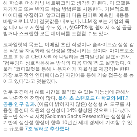
해 학습된 머신러닝 네트워크라고 생각하면 된다. 이 모델은
자가지도 또는 반지도 학습 방법론을 사용한다. 기본적으로
데이터를 수집하고, 알고리즘이 다음 단어로 예측한 내용을
바탕으로 LLM이 결괏값을 내보낸다. LLM 정보는 기업의 독
점 데이터로 제한될 수도 있고, 챗GPT처럼 웹에서 직접 공급
받거나 스크랩한 모든 데이터를 포함할 수도 있다.
코파일럿의 목표는 이메일 초안 작성이나 슬라이드쇼 생성 같
은 작업을 자동화해 생산성을 향상시키는 것이다. 마이크로소
프트 회장 겸 CEO 사티아 나델라는 코파일럿을 발표하면서,
“컴퓨팅과 상호작용하는 방식의 다음 단계”라고 설명했다. 아
울러 “코파일럿을 통해 사용자에게 자율성을 제공하는 한편,
가장 보편적인 인터페이스인 자연어를 통해 기술 접근성을 높
이고 있다”라고 덧붙였다.
업무 환경에서 AI로 시간을 절약할 수 있는 가능성에 관해서
는 낙관적인 전망이 많다.
올해 초 스탠포드 대학교와 MIT의
공동 연구 결과
, (이름이 밝혀지지 않은) 생성형 AI 도구를 사
용한 콜센터 직원의 생산성이 14% 향상된 것으로 나타났다.
골드만 삭스 리서치(Goldman Sachs Research)는 생성형 AI
기반의 생산성 향상이 향후 10년간 세계 경제에 기여할 수 있
는 규모를
7조 달러로 추산했다
.