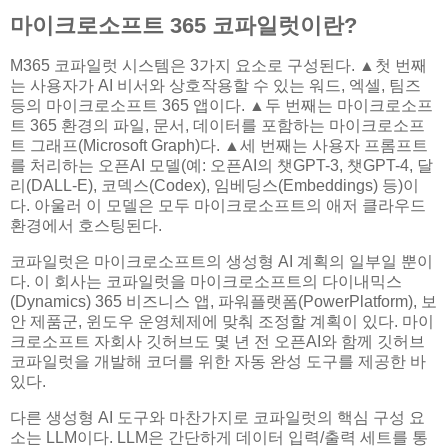
마이크로소프트 365 코파일럿이란?
M365 코파일럿 시스템은 3가지 요소로 구성된다. ▲첫 번째
는 사용자가 AI 비서와 상호작용할 수 있는 워드, 엑셀, 팀즈
등의 마이크로소프트 365 앱이다. ▲두 번째는 마이크로소프
트 365 환경의 파일, 문서, 데이터를 포함하는 마이크로소프
트 그래프(Microsoft Graph)다. ▲세 번째는 사용자 프롬프트
를 처리하는 오픈AI 모델(예: 오픈AI의 챗GPT-3, 챗GPT-4, 달
리(DALL-E), 코덱스(Codex), 임베딩스(Embeddings) 등)이
다. 아울러 이 모델은 모두 마이크로소프트의 애저 클라우드
환경에서 호스팅된다.
코파일럿은 마이크로소프트의 생성형 AI 계획의 일부일 뿐이
다. 이 회사는 코파일럿을 마이크로소프트의 다이내믹스
(Dynamics) 365 비즈니스 앱, 파워플랫폼(PowerPlatform), 보
안 제품군, 윈도우 운영체제에 맞춰 조정할 계획이 있다. 마이
크로소프트 자회사 깃허브도 몇 년 전 오픈AI와 함께 깃허브
코파일럿을 개발해 코더를 위한 자동 완성 도구를 제공한 바
있다.
다른 생성형 AI 도구와 마찬가지로 코파일럿의 핵심 구성 요
소는 LLM이다. LLM은 간단하게 데이터 입력/출력 세트를 통