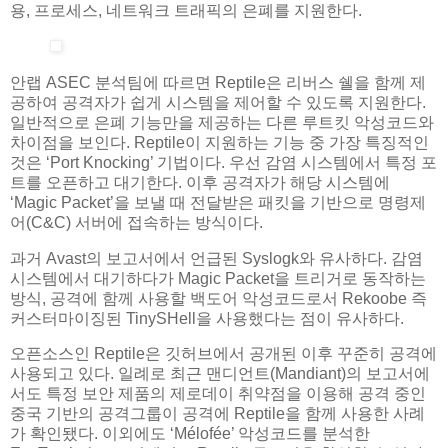
용, 프로세스, 네트워크 트래픽의 은폐를 지원한다.
안랩 ASEC 분석팀에 따르면 Reptile은 리버스 쉘을 함께 제
공하여 공격자가 쉽게 시스템을 제어할 수 있도록 지원한다.
일반적으로 은폐 기능만을 제공하는 다른 루트킷 악성코드와
차이점을 보인다. Reptile이 지원하는 기능 중 가장 특징적인
것은 ‘Port Knocking’ 기법이다. 우선 감염 시스템에서 특정 포
트를 오픈하고 대기한다. 이후 공격자가 해당 시스템에
‘Magic Packet’을 보낼 때 전달받은 패킷을 기반으로 명령제
어(C&C) 서버에 접속하는 방식이다.
과거 Avast의 보고서에서 언급된 Syslogk와 유사하다. 감염
시스템에서 대기하다가 Magic Packet을 트리거로 동작하는
방식, 공격에 함께 사용할 백도어 악성코드로서 Rekoobe 즉
커스터마이징된 TinySHell을 사용했다는 점이 유사하다.
오픈소스인 Reptile은 깃허브에서 공개된 이후 꾸준히 공격에
사용되고 있다. 일례로 최근 맨디언트(Mandiant)의 보고서에
서도 특정 보안 제품의 제로데이 취약점을 이용해 공격 중인
중국 기반의 공격그룹이 공격에 Reptile을 함께 사용한 사례
가 확인됐다. 이외에도 ‘Mélofée’ 악성코드를 분석한