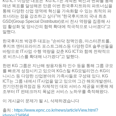
KG ICT 이상준 대표는 “KG ICT는 계속된 혁신과 변화를 통해
매년 목표를 달성해온 만큼 이번 한국후지쯔와의 파트너십을
통해 다양한 산업 영역에 혁신을 가속화할 수 있는 최적의 파
트너라는 점을 강조하고 싶다”며 “한국후지쯔의 국내 최초
GSD(Group Special Distributor)로서 전사 역량을 집중해 사
업 활성화 및 양사간의 협력 확대에 적극적으로 나서겠다”고
말했다.
한국후지쯔 박경주 대표는 “손바닥 정맥인증, 마스터콘트롤,
후지쯔 엔터프라이즈 포스트그레스등 다양한 DX 솔루션들을
바탕으로 IT사업 수행 역량을 갖춘 KG ICT와 함께 전략적으
로 비즈니스를 확대해 나가겠다”고 말했다.
한편 KG 그룹은 지난해 쌍용자동차 인수 등을 통해 그룹 규모
를 빠르게 성장시키고 있으며 KG스틸·KG모빌리언스·KG이
니시스 등 다양한 산업분야의 가족사들로 구성돼 있다. KG
ICT는 그룹 내에서 IT사업을 맡고 있으며 그간 해외개발센터,
전기안전원격점검 등 자체적인 대외 서비스 제공을 비롯해 제
조부터 IT 핀테크까지 폭넓은 서비스 노하우를 축적해왔다.
이 게시글이 문제가 될 시, 삭제하겠습니다
출처 :
https://www.epnc.co.kr/news/articleView.html?
idxno=234964