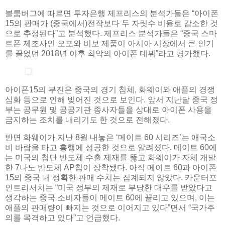
블룸버그에 따르면 투자은행 제프리스의 분석가들은 “아이폰
15의 판매가 (중국에서)전작보다 두 자릿수 비율로 감소한 것
으로 추정된다”고 분석했다. 제프리스 분석가들은 “중국 스마
트폰 제조사인 오포와 비보 제품이 아시아 시장에서 큰 인기
를 끌었던 2018년 이후 최악의 아이폰 데뷔”라고 평가했다.
아이폰15의 부진은 중국의 경기 침체, 화웨이와 애플의 경쟁
심화 등으로 인해 빚어진 것으로 보인다. 앞서 지난달 중국 정
부는 공무원 및 공공기관 종사자들을 상대로 아이폰 사용을
금지하는 조치를 내리기도 한 것으로 전해졌다.
반면 화웨이가 지난 8월 내놓은 ‘메이트 60 시리즈’는 애국소
비 바람을 타고 흥행에 성공한 것으로 알려졌다. 메이트 60에
는 미국의 첨단 반도체 수출 제재를 뚫고 화웨이가 자체 개발
한 7나노 반도체 AP칩이 장착됐다. 아직 메이트 60과 아이폰
15의 중국 내 정확한 판매 수치는 집계되지 않았다. 카운터포
인트리서치는 “미국 정부의 제재로 부당한 대우를 받았다고
생각하는 중국 소비자들이 메이트 60에 끌리고 있으며, 이는
애플의 판매량이 빠지는 것으로 이어지고 있다”면서 “국가주
의를 목격하고 있다”고 언급했다.