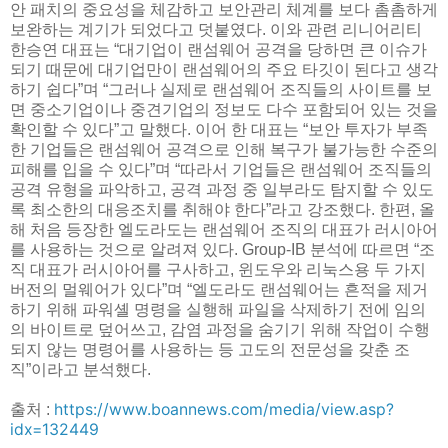
안 패치의 중요성을 체감하고 보안관리 체계를 보다 촘촘하게
보완하는 계기가 되었다고 덧붙였다. 이와 관련 리니어리티
한승연 대표는 “대기업이 랜섬웨어 공격을 당하면 큰 이슈가
되기 때문에 대기업만이 랜섬웨어의 주요 타깃이 된다고 생각
하기 쉽다”며 “그러나 실제로 랜섬웨어 조직들의 사이트를 보
면 중소기업이나 중견기업의 정보도 다수 포함되어 있는 것을
확인할 수 있다”고 말했다. 이어 한 대표는 “보안 투자가 부족
한 기업들은 랜섬웨어 공격으로 인해 복구가 불가능한 수준의
피해를 입을 수 있다”며 “따라서 기업들은 랜섬웨어 조직들의
공격 유형을 파악하고, 공격 과정 중 일부라도 탐지할 수 있도
록 최소한의 대응조치를 취해야 한다”라고 강조했다. 한편, 올
해 처음 등장한 엘도라도는 랜섬웨어 조직의 대표가 러시아어
를 사용하는 것으로 알려져 있다. Group-IB 분석에 따르면 “조
직 대표가 러시아어를 구사하고, 윈도우와 리눅스용 두 가지
버전의 멀웨어가 있다”며 “엘도라도 랜섬웨어는 흔적을 제거
하기 위해 파워셸 명령을 실행해 파일을 삭제하기 전에 임의
의 바이트로 덮어쓰고, 감염 과정을 숨기기 위해 작업이 수행
되지 않는 명령어를 사용하는 등 고도의 전문성을 갖춘 조
직”이라고 분석했다.
https://www.boannews.com/media/view.asp?
출처 :
idx=132449