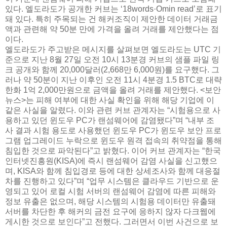
있다. 엘도라도가 공개한 커브는 ‘18words·Omin read’로 표기
돼 있다. 특히 주목되는 건 해커조직이 제안한 데이터 거래금
액과 관련해 약 50분 만에 가격을 올려 거래를 제안했다는 점
이다.
엘도라도가 주고받은 메시지를 살펴보면 엘도라도는 UTC 기
준으로 지난 8월 27일 오전 10시 13분경 커브의 샘플 파일 링
크 공개와 함께 20,000달러(2,668만 6,000원)를 요구했다. 그
러나 약 50분이 지난 이후인 오전 11시 4분경 1.5 BTC로 대략
한화 1억 2,000만원으로 금액을 올려 거래를 제안했다. <보안
뉴스>는 피해 여부에 대한 사실 확인을 위해 해당 기업에 이
같은 사실을 알렸다. 이와 관련 커브 관계자는 “시험용으로 사
용하고 있던 윈도우 PC가 랜섬웨어에 감염됐다”며 “내부 조
사 결과 시험 용도로 사용했던 윈도우 PC가 윈도우 보안 프로
그램 업그레이드 누락으로 윈도우 원격 접속의 취약점을 통해
침입한 것으로 파악된다”고 밝혔다. 이어 커브 관계자는 “한국
인터넷진흥원(KISA)에 즉시 랜섬웨어 감염 사실을 신고했으
며, KISA와 함께 침입경로 등에 대한 상세조사와 함께 대응절
차를 진행하고 있다”며 “업무 시스템은 클라우드 기반으로 운
영되고 있어 로컬 시험 서버의 랜섬웨어 감염에 따른 피해와
정보 유출은 없으며, 해당 시스템의 시험용 데이터만 유출돼
서버를 차단한 후 해커의 금전 요구에 응하지 않자 다크웹에
게시한 것으로 보인다”고 전했다. 그러면서 이번 사건으로 보