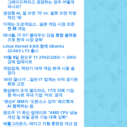
그레이드하라고 권장하는 경우 어떻게
되나요?
생성형 AI, 잘 쓰면 ‘약’ vs. 잘못 쓰면 치명
적인 ‘독’
이제는 도쿄게임쇼…일본 게임 시장 조준
한 韓 게임
테너블, IT·OT·클라우드 단일 통합 플랫폼
으로 한국 시장 공략
Linux Kernel 6.8과 함께 Ubuntu
22.04.5 LTS 출시
10월 8일 윈도우 11 21H2/22H2 -> 23H2
강제 업데이트
게임업계, 하반기 대작 게임 본격 시동 걸
었다
'AI만 잘나가'…일반 IT 업계는 아직 경기둔
화로 고전
랜섬웨어 조직 엘도라도, 17개 피해 기업
중 하나로 국내 기업 ‘커브’ 공개
'왓슨X' IBM이 '오픈소스 강자' 레드햇과
AI 협력하는 법
윈도우 11 최신 업데이트 "AMD CPU 성능
개선 및 파일 공유 기능 대폭 강화"
배틀그라운드, 태이고 지형·훈련장 개선 업