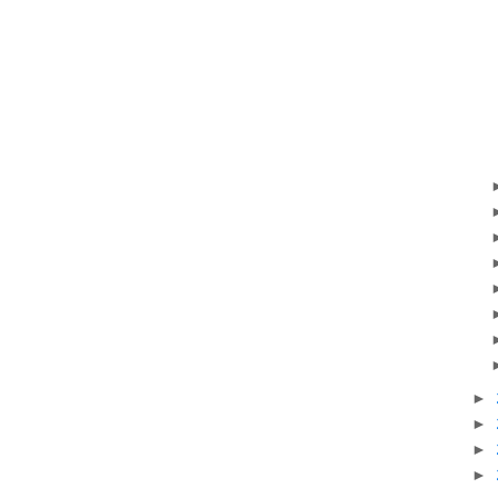
►
►
►
►