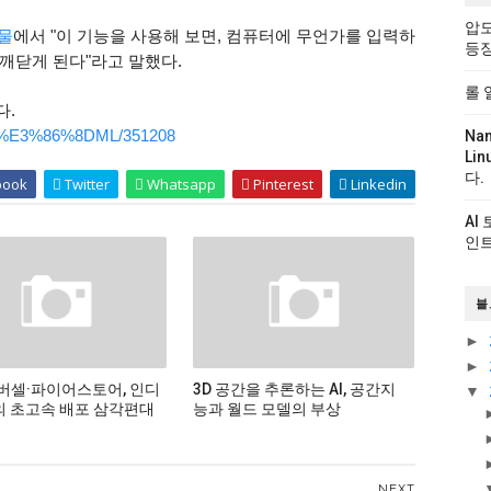
압도
시물
에서 "이 기능을 사용해 보면, 컴퓨터에 무언가를 입력하
등
깨닫게 된다"라고 말했다.
롤 
다.
0/AI%E3%86%8DML/351208
Na
Li
다.
book
Twitter
Whatsapp
Pinterest
Linkedin
AI
인트
블
►
►
버셀·파이어스토어, 인디
3D 공간을 추론하는 AI, 공간지
▼
 초고속 배포 삼각편대
능과 월드 모델의 부상
NEXT