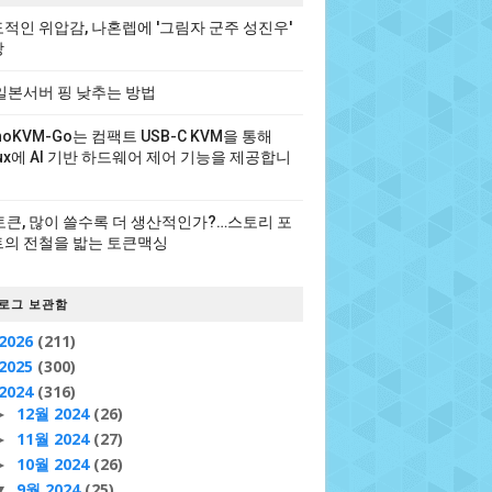
적인 위압감, 나혼렙에 '그림자 군주 성진우'
장
일본서버 핑 낮추는 방법
noKVM-Go는 컴팩트 USB-C KVM을 통해
nux에 AI 기반 하드웨어 제어 기능을 제공합니
 토큰, 많이 쓸수록 더 생산적인가?…스토리 포
의 전철을 밟는 토큰맥싱
로그 보관함
2026
(211)
2025
(300)
2024
(316)
12월 2024
(26)
►
11월 2024
(27)
►
10월 2024
(26)
►
9월 2024
(25)
▼