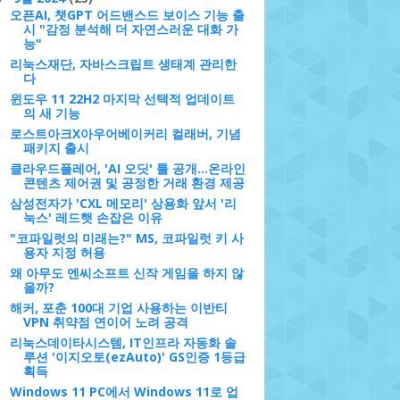
오픈AI, 챗GPT 어드밴스드 보이스 기능 출
시 "감정 분석해 더 자연스러운 대화 가
능"
리눅스재단, 자바스크립트 생태계 관리한
다
윈도우 11 22H2 마지막 선택적 업데이트
의 새 기능
로스트아크X아우어베이커리 컬래버, 기념
패키지 출시
클라우드플레어, 'AI 오딧' 툴 공개…온라인
콘텐츠 제어권 및 공정한 거래 환경 제공
삼성전자가 'CXL 메모리' 상용화 앞서 '리
눅스' 레드햇 손잡은 이유
"코파일럿의 미래는?" MS, 코파일럿 키 사
용자 지정 허용
왜 아무도 엔씨소프트 신작 게임을 하지 않
을까?
해커, 포춘 100대 기업 사용하는 이반티
VPN 취약점 연이어 노려 공격
리눅스데이타시스템, IT인프라 자동화 솔
루션 '이지오토(ezAuto)' GS인증 1등급
획득
Windows 11 PC에서 Windows 11로 업