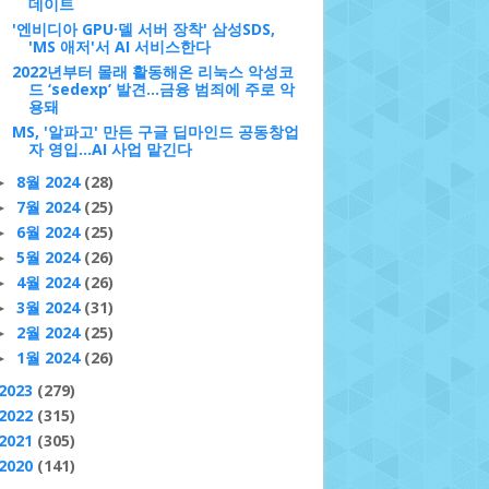
데이트
'엔비디아 GPU·델 서버 장착' 삼성SDS,
'MS 애저'서 AI 서비스한다
2022년부터 몰래 활동해온 리눅스 악성코
드 ‘sedexp’ 발견...금융 범죄에 주로 악
용돼
MS, '알파고' 만든 구글 딥마인드 공동창업
자 영입…AI 사업 맡긴다
8월 2024
(28)
►
7월 2024
(25)
►
6월 2024
(25)
►
5월 2024
(26)
►
4월 2024
(26)
►
3월 2024
(31)
►
2월 2024
(25)
►
1월 2024
(26)
►
2023
(279)
2022
(315)
2021
(305)
2020
(141)