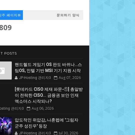
난주 페이지뷰
문의하기 양식
,809
T POSTS
핸드헬드 게임기 OS 판도 바뀌나…스
팀OS, 인텔 기반 MSI 기기 지원 시작
Aug 07, 2026
JP-Hosting 관리자3
[롯데카드 CISO 제재 파문-①] 총알받
이 전락한 CISO... 금융권 보안 인재
엑소더스 시작되나?
Aug 06, 2026
Hosting 관리자3
압도적인 위압감, 나혼렙에 '그림자
군주 성진우' 등장
Jul 30, 2026
JP-Hosting 관리자3