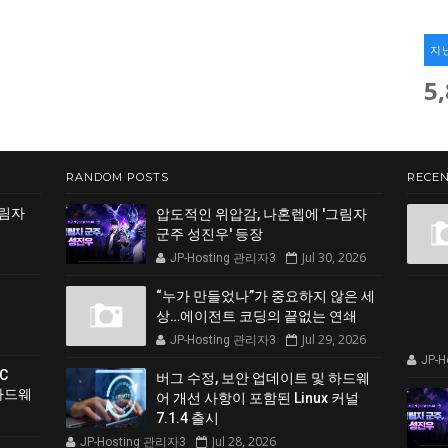
지
5
RANDOM POSTS
RECEN
그림자
압도적인 위압감, 나혼렙에 '그림자
군주 성진우' 등장
Jul 30, 2026
JP-Hosting 관리자3
“누가 만들었나”가 중요하지 않은 세
상…에이전트 코딩의 끝없는 연쇄
Jul 29, 2026
JP-Hosting 관리자3
JP-
C
버그 수정, 보안 업데이트 및 하드웨
 하드웨
어 개선 사항이 포함된 Linux 커널
7.1.4 출시
Jul 28, 2026
JP-Hosting 관리자3