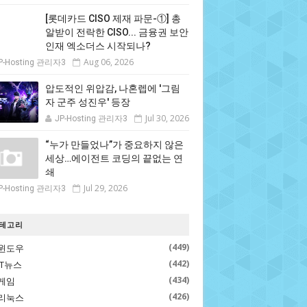
[롯데카드 CISO 제재 파문-①] 총
알받이 전락한 CISO... 금융권 보안
인재 엑소더스 시작되나?
Aug 06, 2026
P-Hosting 관리자3
압도적인 위압감, 나혼렙에 '그림
자 군주 성진우' 등장
Jul 30, 2026
JP-Hosting 관리자3
“누가 만들었나”가 중요하지 않은
세상…에이전트 코딩의 끝없는 연
쇄
Jul 29, 2026
P-Hosting 관리자3
테고리
(449)
윈도우
(442)
IT뉴스
(434)
게임
(426)
리눅스