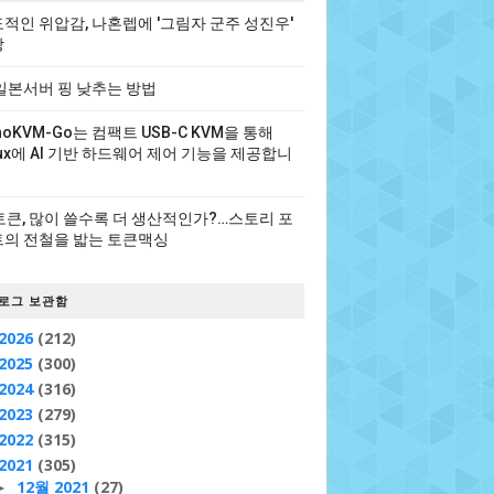
적인 위압감, 나혼렙에 '그림자 군주 성진우'
장
일본서버 핑 낮추는 방법
noKVM-Go는 컴팩트 USB-C KVM을 통해
nux에 AI 기반 하드웨어 제어 기능을 제공합니
 토큰, 많이 쓸수록 더 생산적인가?…스토리 포
의 전철을 밟는 토큰맥싱
로그 보관함
2026
(212)
2025
(300)
2024
(316)
2023
(279)
2022
(315)
2021
(305)
12월 2021
(27)
►