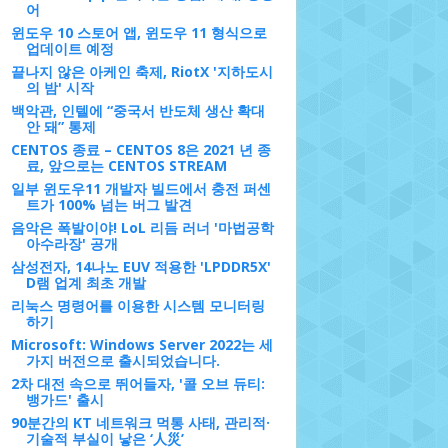
어
윈도우 10 스토어 앱, 윈도우 11 형식으로
업데이트 예정
끝나지 않은 아케인 축제, RiotX '지하도시
의 밤' 시작
백악관, 인텔에 “중국서 반도체 생산 확대
안 돼” 통제
CENTOS 종료 – CENTOS 8은 2021 년 종
료, 앞으로는 CENTOS STREAM
일부 윈도우11 개발자 빌드에서 충전 퍼센
트가 100% 넘는 버그 발견
음악은 폭발이야! LoL 리듬 러너 '마법공학
아수라장' 공개
삼성전자, 14나노 EUV 적용한 'LPDDR5X'
D램 업계 최초 개발
리눅스 명령어를 이용한 시스템 모니터링
하기
Microsoft: Windows Server 2022는 세
가지 버전으로 출시되었습니다.
2차 대전 속으로 뛰어들자, '콜 오브 듀티:
뱅가드' 출시
90분간의 KT 네트워크 먹통 사태, 관리적·
기술적 부실이 낳은 ‘人災’