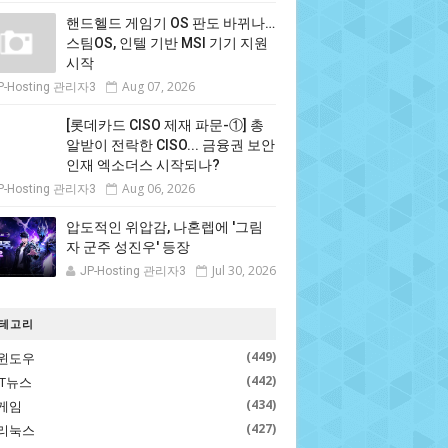
핸드헬드 게임기 OS 판도 바뀌나…
스팀OS, 인텔 기반 MSI 기기 지원
시작
Aug 07, 2026
P-Hosting 관리자3
[롯데카드 CISO 제재 파문-①] 총
알받이 전락한 CISO... 금융권 보안
인재 엑소더스 시작되나?
Aug 06, 2026
P-Hosting 관리자3
압도적인 위압감, 나혼렙에 '그림
자 군주 성진우' 등장
Jul 30, 2026
JP-Hosting 관리자3
테고리
(449)
윈도우
(442)
IT뉴스
(434)
게임
(427)
리눅스