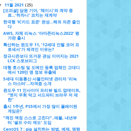
11월 2021
(25)
▼
[오피셜] 담원 기아, '체이시'와 계약 종
료…'하차니' 코치는 재계약
한국형 'IC카드 표준' 완성…해외 의존 줄인
다
AWS, 자체 리눅스 '아마존리눅스2022' 평
가판 출시
확산하는 윈도우 11, '12세대 인텔 코어 프
로세서'가 제격인 이유는?
정규시즌보다 뜨거운 관심 이어지는 2021
LCK 스토브리그
대형 호스팅 및 도메인 등록 업체인 고대디
에서 120만 명 정보 유출돼
5세대 이동통신·사물인터넷 관리자 '리눅
스 마스터'...자격증 소개
윈도우 11 인사이더 프리뷰 빌드 업데이트,
“엣지 우회 막고 서드파티 브라우 저 제
한”
출시 1주년, PS5에서 가장 많이 플레이된
게임은?
"깨진 액정 스스로 고친다"..애플, 내년부
터 '셀프 수리 제도' 도입
CentOS 7 : pip 설치하는 방법, 예제, 명령