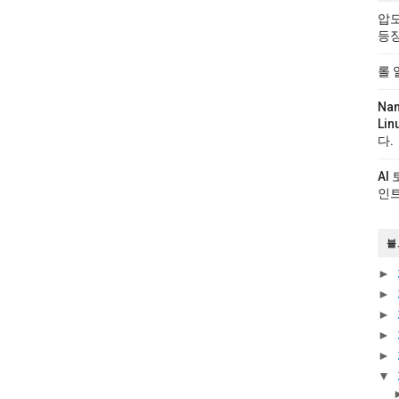
압도
등
롤 
Na
Li
다.
AI
인트
블
►
►
►
►
►
▼