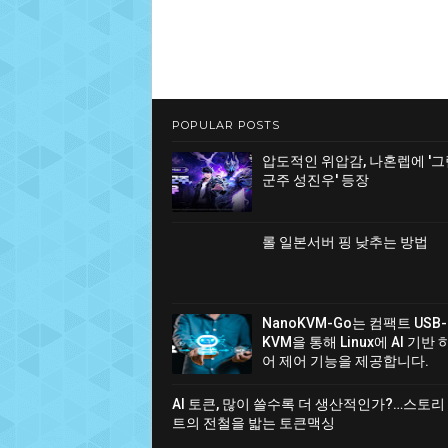
POPULAR POSTS
압도적인 위압감, 나혼렙에 '
군주 성진우' 등장
롤 일본서버 핑 낮추는 방법
NanoKVM-Go는 컴팩트 USB-
KVM을 통해 Linux에 AI 기반
어 제어 기능을 제공합니다.
AI 토큰, 많이 쓸수록 더 생산적인가?…스토리
트의 전철을 밟는 토큰맥싱