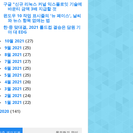
구글 "신규 리눅스 커널 익스플로잇 기술에
바운티 금액 3배 지급할 것
윈도우 10 작업 표시줄의 '뉴 페이스', 날씨
와 뉴스 항목 없애는 법
한·중 맞대결, 2021 롤드컵 결승은 담원 기
아 대 EDG
10월 2021
(27)
►
9월 2021
(25)
►
8월 2021
(27)
►
7월 2021
(27)
►
6월 2021
(25)
►
5월 2021
(25)
►
4월 2021
(26)
►
3월 2021
(25)
►
2월 2021
(24)
►
1월 2021
(22)
►
2020
(141)
난주 페이지뷰
문의하기 양식