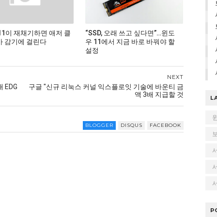
11이 재채기하면 애저 클
“SSD, 오래 쓰고 싶다면”…윈도
 감기에 걸린다
우 11에서 지금 바로 바꿔야 할
설정
NEXT
 EDG
구글 "신규 리눅스 커널 익스플로잇 기술에 바운티 금
액 3배 지급할 것
L
BLOGGER
DISQUS
FACEBOOK
서
P