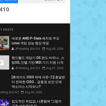
,410
T POSTS
새로운 AMD P-State 패치로 주요
Linux 게임 성능 향상 제공
Aug 08, 2026
JP-Hosting 관리자3
핸드헬드 게임기 OS 판도 바뀌나…스
팀OS, 인텔 기반 MSI 기기 지원 시작
Aug 07, 2026
JP-Hosting 관리자3
[롯데카드 CISO 제재 파문-①] 총알받
이 전락한 CISO... 금융권 보안 인재
엑소더스 시작되나?
Aug 06, 2026
Hosting 관리자3
압도적인 위압감, 나혼렙에 '그림자