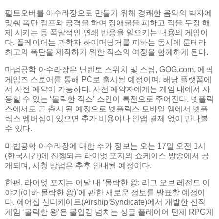
필트오버를 아수라장으로 만들기 위해 경쾌한 음악의 박자에
맞춰 폭탄 점프와 공격을 하며 장애물을 피하고 적을 무장 해
제 시키는 등 폭발적인 연쇄 반응을 일으키는 내용의 게임이
다. 플레이어는 과학자 하이머딩거를 피하는 동시에 룬테라
최고의 폭탄을 제작하기 위한 직스의 여정을 함께하게 된다.
마법공학 아수라장은 닌텐토 스위치 및 스팀, GOG.com, 에픽
게임즈 스토어를 통해 PC로 출시될 예정이며, 해당 플랫폼에
서 사전 예약이 가능하다. 사전 예약자에게는 게임 내에서 사
용할 수 있는 ‘몰락한 직스’ 스킨이 특전으로 주어진다. 넷플릭
스에서도 곧 출시 될 예정으로 넷플릭스 모바일 앱에서 넷플
릭스 멤버십이 있으면 추가 비용이나 인앱 결제 없이 만나볼
수 있다.
마법공학 아수라장에 대한 추가 정보는 오는 17일 오전 1시
(한국시간)에 진행되는 라이엇 포지의 쇼케이스 방송에서 공
개되며, 시청 방법은 추후 안내될 예정이다.
한편, 라이엇 포지는 이달 내 ‘몰락한 왕: 리그 오브 레전드 이
야기(이하 몰락한 왕)’에 관한 새로운 정보를 발표할 예정이
다. 에어십 신디케이트(Airship Syndicate)에서 개발한 신작
게임 ‘몰락한 왕’은 몰입감 넘치는 싱글 플레이어 턴제 RPG게