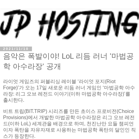
2021/11/10
음악은 폭발이야! LoL 리듬 러너 '마법공
학 아수라장' 공개
라이엇 게임즈의 퍼블리싱 레이블 ‘라이엇 포지(Riot
Forge)’가 오는 17일 새로운 리듬 러너 게임인 ‘마법공학 아수
라장: 리그 오브 레전드 이야기(이하 마법공학 아수라장)’를
출시한다.
비트 트립(BIT.TRIP) 시리즈를 만든 초이스 프로비전(Choice
Provisions)에서 개발한 마법공학 아수라장은 리그 오브 레전
드(이하 LoL) 세계관을 배경으로 하며, 천진난만 요들 챔피언
이자 폭탄을 자유자재로 사용하는 마법공학 폭탄의 달인인 직
스가 등장한다.