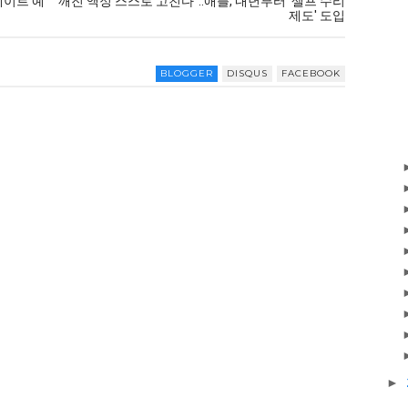
데이트 예
"깨진 액정 스스로 고친다"..애플, 내년부터 '셀프 수리
제도' 도입
BLOGGER
DISQUS
FACEBOOK
►