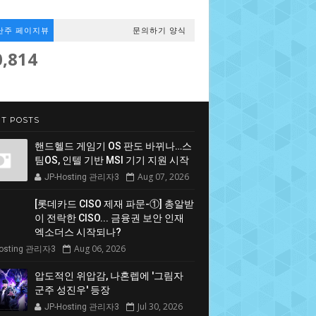
난주 페이지뷰
문의하기 양식
0,814
T POSTS
핸드헬드 게임기 OS 판도 바뀌나…스
팀OS, 인텔 기반 MSI 기기 지원 시작
Aug 07, 2026
JP-Hosting 관리자3
[롯데카드 CISO 제재 파문-①] 총알받
이 전락한 CISO... 금융권 보안 인재
엑소더스 시작되나?
Aug 06, 2026
Hosting 관리자3
압도적인 위압감, 나혼렙에 '그림자
군주 성진우' 등장
Jul 30, 2026
JP-Hosting 관리자3