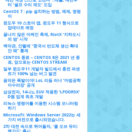
터 '셀프 수리 제도' 도입
CentOS 7 : pip 설치하는 방법, 예제, 명령
어
윈도우 10 스토어 앱, 윈도우 11 형식으로
업데이트 예정
끝나지 않은 아케인 축제, RiotX '지하도시
의 밤' 시작
백악관, 인텔에 “중국서 반도체 생산 확대
안 돼” 통제
CENTOS 종료 – CENTOS 8은 2021 년 종
료, 앞으로는 CENTOS STREAM
일부 윈도우11 개발자 빌드에서 충전 퍼센
트가 100% 넘는 버그 발견
음악은 폭발이야! LoL 리듬 러너 '마법공학
아수라장' 공개
삼성전자, 14나노 EUV 적용한 'LPDDR5X'
D램 업계 최초 개발
리눅스 명령어를 이용한 시스템 모니터링
하기
Microsoft: Windows Server 2022는 세
가지 버전으로 출시되었습니다.
2차 대전 속으로 뛰어들자, '콜 오브 듀티:
뱅가드' 출시