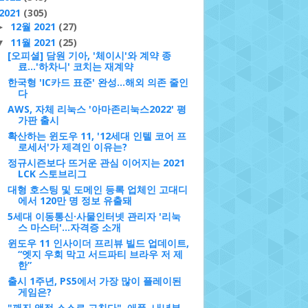
2021
(305)
12월 2021
(27)
►
11월 2021
(25)
▼
[오피셜] 담원 기아, '체이시'와 계약 종
료…'하차니' 코치는 재계약
한국형 'IC카드 표준' 완성…해외 의존 줄인
다
AWS, 자체 리눅스 '아마존리눅스2022' 평
가판 출시
확산하는 윈도우 11, '12세대 인텔 코어 프
로세서'가 제격인 이유는?
정규시즌보다 뜨거운 관심 이어지는 2021
LCK 스토브리그
대형 호스팅 및 도메인 등록 업체인 고대디
에서 120만 명 정보 유출돼
5세대 이동통신·사물인터넷 관리자 '리눅
스 마스터'...자격증 소개
윈도우 11 인사이더 프리뷰 빌드 업데이트,
“엣지 우회 막고 서드파티 브라우 저 제
한”
출시 1주년, PS5에서 가장 많이 플레이된
게임은?
"깨진 액정 스스로 고친다"..애플, 내년부