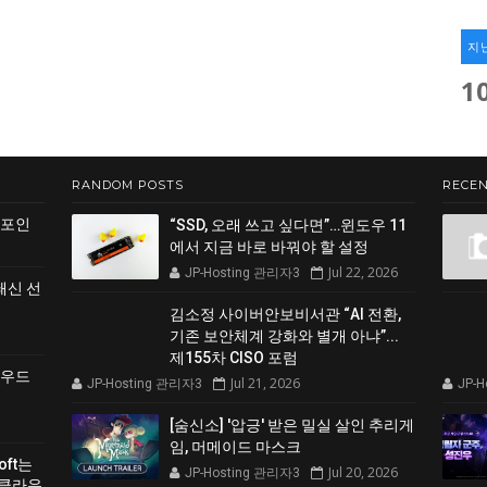
지
1
RANDOM POSTS
RECEN
 포인
“SSD, 오래 쓰고 싶다면”…윈도우 11
에서 지금 바로 바꿔야 할 설정
Jul 22, 2026
JP-Hosting 관리자3
쇄신 선
김소정 사이버안보비서관 “AI 전환,
기존 보안체계 강화와 별개 아냐”...
제155차 CISO 포럼
클라우드
Jul 21, 2026
JP-Hosting 관리자3
JP-
[숨신소] '압긍' 받은 밀실 살인 추리게
임, 머메이드 마스크
soft는
Jul 20, 2026
JP-Hosting 관리자3
 클라우