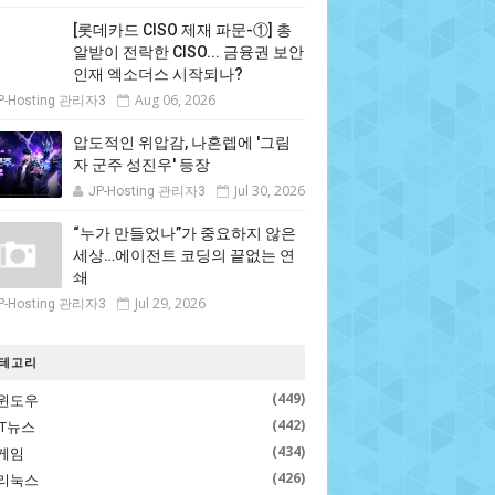
[롯데카드 CISO 제재 파문-①] 총
알받이 전락한 CISO... 금융권 보안
인재 엑소더스 시작되나?
Aug 06, 2026
P-Hosting 관리자3
압도적인 위압감, 나혼렙에 '그림
자 군주 성진우' 등장
Jul 30, 2026
JP-Hosting 관리자3
“누가 만들었나”가 중요하지 않은
세상…에이전트 코딩의 끝없는 연
쇄
Jul 29, 2026
P-Hosting 관리자3
테고리
(449)
윈도우
(442)
IT뉴스
(434)
게임
(426)
리눅스