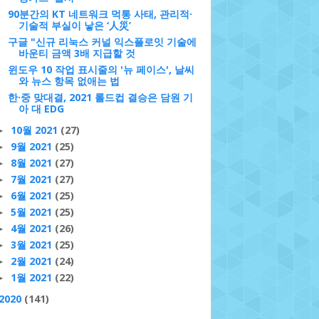
90분간의 KT 네트워크 먹통 사태, 관리적·
기술적 부실이 낳은 ‘人災’
구글 "신규 리눅스 커널 익스플로잇 기술에
바운티 금액 3배 지급할 것
윈도우 10 작업 표시줄의 '뉴 페이스', 날씨
와 뉴스 항목 없애는 법
한·중 맞대결, 2021 롤드컵 결승은 담원 기
아 대 EDG
10월 2021
(27)
►
9월 2021
(25)
►
8월 2021
(27)
►
7월 2021
(27)
►
6월 2021
(25)
►
5월 2021
(25)
►
4월 2021
(26)
►
3월 2021
(25)
►
2월 2021
(24)
►
1월 2021
(22)
►
2020
(141)