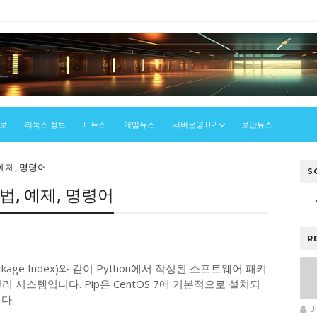
정보
리눅스 정보
IT뉴스
게임뉴스
서버운영TIP
보안뉴스
, 예제, 명령어
S
 방법, 예제, 명령어
스
R
on Package Index)와 같이 Python에서 작성된 소프트웨어 패키
 시스템입니다. Pip은 CentOS 7에 기본적으로 설치되
다.
J