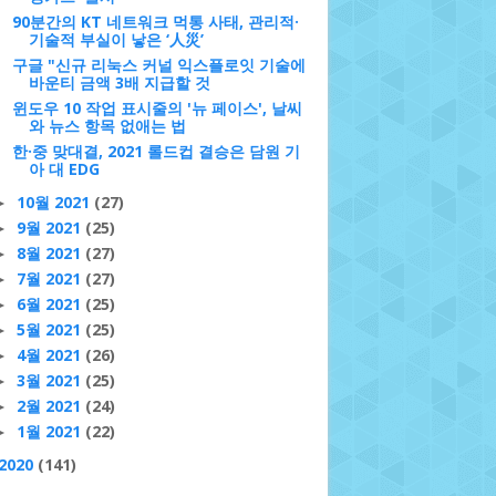
90분간의 KT 네트워크 먹통 사태, 관리적·
기술적 부실이 낳은 ‘人災’
구글 "신규 리눅스 커널 익스플로잇 기술에
바운티 금액 3배 지급할 것
윈도우 10 작업 표시줄의 '뉴 페이스', 날씨
와 뉴스 항목 없애는 법
한·중 맞대결, 2021 롤드컵 결승은 담원 기
아 대 EDG
10월 2021
(27)
►
9월 2021
(25)
►
8월 2021
(27)
►
7월 2021
(27)
►
6월 2021
(25)
►
5월 2021
(25)
►
4월 2021
(26)
►
3월 2021
(25)
►
2월 2021
(24)
►
1월 2021
(22)
►
2020
(141)