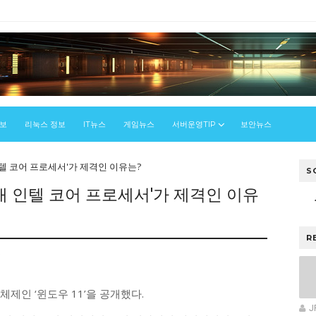
정보
리눅스 정보
IT뉴스
게임뉴스
서버운영TIP
보안뉴스
 인텔 코어 프로세서'가 제격인 이유는?
S
세대 인텔 코어 프로세서'가 제격인 이유
R
우
체제인 ‘윈도우 11’을 공개했다.
J