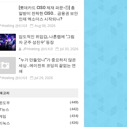
[롯데카드 CISO 제재 파문-①] 총
알받이 전락한 CISO... 금융권 보안
인재 엑소더스 시작되나?
Aug 06, 2026
P-Hosting 관리자3
압도적인 위압감, 나혼렙에 '그림
자 군주 성진우' 등장
Jul 30, 2026
JP-Hosting 관리자3
“누가 만들었나”가 중요하지 않은
세상…에이전트 코딩의 끝없는 연
쇄
Jul 29, 2026
P-Hosting 관리자3
테고리
(449)
윈도우
(442)
IT뉴스
(434)
게임
(426)
리눅스