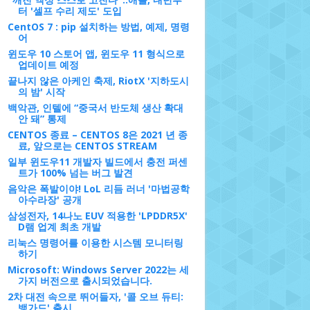
터 '셀프 수리 제도' 도입
CentOS 7 : pip 설치하는 방법, 예제, 명령
어
윈도우 10 스토어 앱, 윈도우 11 형식으로
업데이트 예정
끝나지 않은 아케인 축제, RiotX '지하도시
의 밤' 시작
백악관, 인텔에 “중국서 반도체 생산 확대
안 돼” 통제
CENTOS 종료 – CENTOS 8은 2021 년 종
료, 앞으로는 CENTOS STREAM
일부 윈도우11 개발자 빌드에서 충전 퍼센
트가 100% 넘는 버그 발견
음악은 폭발이야! LoL 리듬 러너 '마법공학
아수라장' 공개
삼성전자, 14나노 EUV 적용한 'LPDDR5X'
D램 업계 최초 개발
리눅스 명령어를 이용한 시스템 모니터링
하기
Microsoft: Windows Server 2022는 세
가지 버전으로 출시되었습니다.
2차 대전 속으로 뛰어들자, '콜 오브 듀티:
뱅가드' 출시