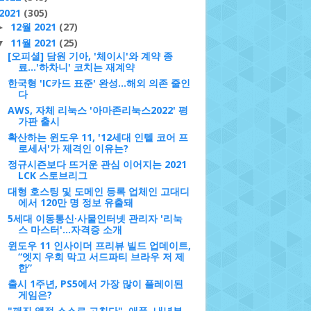
2021
(305)
12월 2021
(27)
►
11월 2021
(25)
▼
[오피셜] 담원 기아, '체이시'와 계약 종
료…'하차니' 코치는 재계약
한국형 'IC카드 표준' 완성…해외 의존 줄인
다
AWS, 자체 리눅스 '아마존리눅스2022' 평
가판 출시
확산하는 윈도우 11, '12세대 인텔 코어 프
로세서'가 제격인 이유는?
정규시즌보다 뜨거운 관심 이어지는 2021
LCK 스토브리그
대형 호스팅 및 도메인 등록 업체인 고대디
에서 120만 명 정보 유출돼
5세대 이동통신·사물인터넷 관리자 '리눅
스 마스터'...자격증 소개
윈도우 11 인사이더 프리뷰 빌드 업데이트,
“엣지 우회 막고 서드파티 브라우 저 제
한”
출시 1주년, PS5에서 가장 많이 플레이된
게임은?
"깨진 액정 스스로 고친다"..애플, 내년부