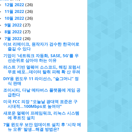
12월 2022
(26)
►
11월 2022
(26)
►
10월 2022
(26)
►
9월 2022
(27)
►
8월 2022
(27)
►
7월 2022
(26)
▼
이브 리메이크, 원작자가 검수한 한국어로
즐길 수 있다
기업이 '네트워크 자동화, SASE, 5G'를 우
선순위로 삼아야 하는 이유
러스트 기반 멀웨어 소스코드, 해킹 포럼서
무료 배포...데이터 탈취 피해 확 산 우려
DIY용 윈도우 11 라이선스, “슬그머니” 정
식 판매
조이시티, 다날 메타버스 플랫폼에 게임 공
급한다
미국 FCC 의장 "오늘날 광대역 표준은 구
시대적…100Mbps로 높여야"
새로운 멀웨어 프레임워크, 리눅스 시스템
에 루트킷 설치
7월 윈도우 보안 업데이트 설치 후 '시작 메
뉴 오류' 발생…해결 방법은?