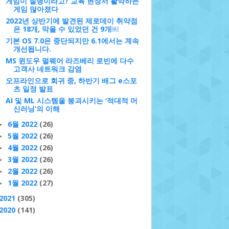
게임이 질병이라고? 교육 현장서 활약하는
게임 많아졌다
2022년 상반기에 발견된 제로데이 취약점
은 18개, 막을 수 있었던 건 9개￼
기본 OS 7.0은 중단되지만 6.1에서는 계속
개선됩니다.
MS 윈도우 멀웨어 라즈베리 로빈에 다수
고객사 네트워크 감염
오프라인으로 회귀 중, 하반기 배그 e스포
츠 일정 발표
AI 및 ML 시스템을 붕괴시키는 ‘적대적 머
신러닝’의 이해
6월 2022
(26)
►
5월 2022
(26)
►
4월 2022
(26)
►
3월 2022
(26)
►
2월 2022
(26)
►
1월 2022
(27)
►
2021
(305)
2020
(141)