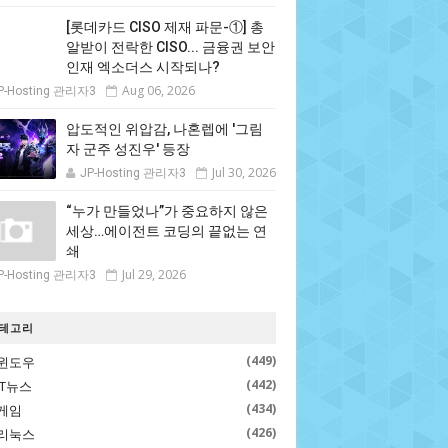
[롯데카드 CISO 제재 파문-①] 총
알받이 전락한 CISO... 금융권 보안
인재 엑소더스 시작되나?
Aug 06, 2026
P-Hosting 관리자3
압도적인 위압감, 나혼렙에 '그림
자 군주 성진우' 등장
Jul 30, 2026
JP-Hosting 관리자3
“누가 만들었나”가 중요하지 않은
세상…에이전트 코딩의 끝없는 연
쇄
Jul 29, 2026
P-Hosting 관리자3
테고리
(449)
윈도우
(442)
IT뉴스
(434)
게임
(426)
리눅스