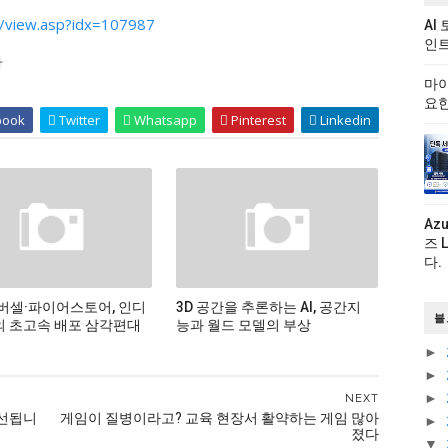
/view.asp?idx=107987
AI
인트
다
마이
요한
book
Twitter
Whatsapp
Pinterest
Linkedin
Az
즈 
다.
버셀·파이어스토어, 인디
3D 공간을 추론하는 AI, 공간지
블
 초고속 배포 삼각편대
능과 월드 모델의 부상
►
►
►
NEXT
개선됩니
게임이 질병이라고? 교육 현장서 활약하는 게임 많아
►
졌다
▼