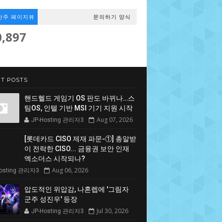
난주 페이지뷰
문의하기 양식
0,897
T POSTS
핸드헬드 게임기 OS 판도 바뀌나…스
팀OS, 인텔 기반 MSI 기기 지원 시작
Aug 07, 2026
JP-Hosting 관리자3
[롯데카드 CISO 제재 파문-①] 총알받
이 전락한 CISO... 금융권 보안 인재
엑소더스 시작되나?
Aug 06, 2026
Hosting 관리자3
압도적인 위압감, 나혼렙에 '그림자
군주 성진우' 등장
Jul 30, 2026
JP-Hosting 관리자3