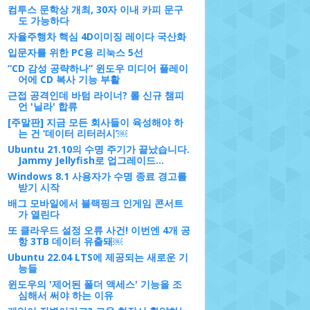
컴투스 문학상 개최, 30자 이내 카피 문구
도 가능하다
자율주행차 핵심 4D이미징 레이다 국산화
입문자를 위한 PC용 리눅스 5선
“CD 감성 공략하나” 윈도우 미디어 플레이
어에 CD 복사 기능 부활
근접 공격인데 바텀 라이너? 롤 신규 챔피
언 '닐라' 합류
[주말판] 지금 모든 회사들이 육성해야 하
는 건 ‘데이터 리터러시’￼
Ubuntu 21.10의 수명 주기가 끝났습니다.
Jammy Jellyfish로 업그레이드...
Windows 8.1 사용자가 수명 종료 경고를
받기 시작
배그 모바일에서 블랙핑크 인게임 콘서트
가 열린다
또 클라우드 설정 오류 사건! 이번엔 4개 공
항 3TB 데이터 유출돼￼
Ubuntu 22.04 LTS에 제공되는 새로운 기
능들
윈도우의 '제어된 폴더 액세스' 기능을 조
심해서 써야 하는 이유