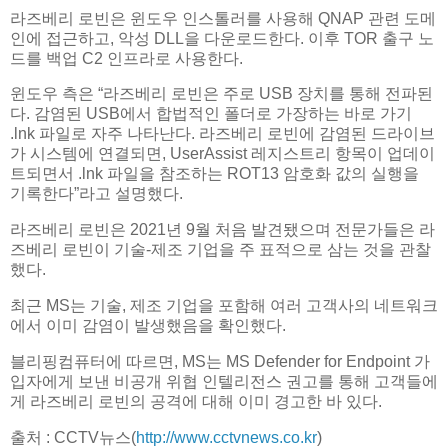
라즈베리 로빈은 윈도우 인스톨러를 사용해 QNAP 관련 도메
인에 접근하고, 악성 DLL을 다운로드한다. 이후 TOR 출구 노
드를 백업 C2 인프라로 사용한다.
윈도우 측은 “라즈베리 로빈은 주로 USB 장치를 통해 전파된
다. 감염된 USB에서 합법적인 폴더로 가장하는 바로 가기
.lnk 파일로 자주 나타난다. 라즈베리 로빈에 감염된 드라이브
가 시스템에 연결되면, UserAssist 레지스트리 항목이 업데이
트되면서 .lnk 파일을 참조하는 ROT13 암호화 값의 실행을
기록한다”라고 설명했다.
라즈베리 로빈은 2021년 9월 처음 발견됐으며 전문가들은 라
즈베리 로빈이 기술-제조 기업을 주 표적으로 삼는 것을 관찰
했다.
최근 MS는 기술, 제조 기업을 포함해 여러 고객사의 네트워크
에서 이미 감염이 발생했음을 확인했다.
블리핑컴퓨터에 따르면, MS는 MS Defender for Endpoint 가
입자에게 보낸 비공개 위협 인텔리전스 권고를 통해 고객들에
게 라즈베리 로빈의 공격에 대해 이미 경고한 바 있다.
출처 : CCTV뉴스(
http://www.cctvnews.co.kr
)