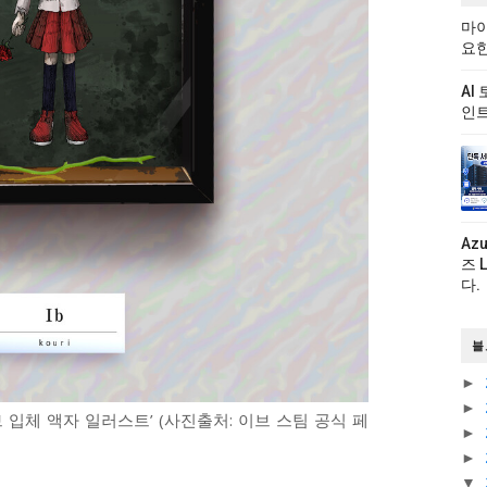
마이
요한
AI
인트
Az
즈 
다.
블
►
►
 입체 액자 일러스트’ (사진출처: 이브 스팀 공식 페
►
►
▼