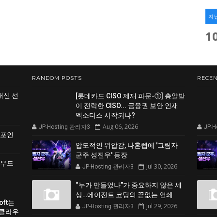
지
1
RANDOM POSTS
RECEN
쇄신 선
[롯데카드 CISO 제재 파문-①] 총알받
이 전락한 CISO... 금융권 보안 인재
엑소더스 시작되나?
Aug 06, 2026
JP-Hosting 관리자3
JP-
 포인
압도적인 위압감, 나혼렙에 '그림자
군주 성진우' 등장
클라우드
Jul 30, 2026
JP-Hosting 관리자3
“누가 만들었나”가 중요하지 않은 세
상…에이전트 코딩의 끝없는 연쇄
soft는
Jul 29, 2026
JP-Hosting 관리자3
 클라우