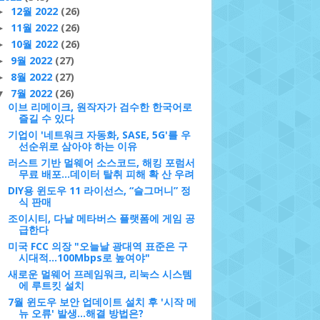
12월 2022
(26)
►
11월 2022
(26)
►
10월 2022
(26)
►
9월 2022
(27)
►
8월 2022
(27)
►
7월 2022
(26)
▼
이브 리메이크, 원작자가 검수한 한국어로
즐길 수 있다
기업이 '네트워크 자동화, SASE, 5G'를 우
선순위로 삼아야 하는 이유
러스트 기반 멀웨어 소스코드, 해킹 포럼서
무료 배포...데이터 탈취 피해 확 산 우려
DIY용 윈도우 11 라이선스, “슬그머니” 정
식 판매
조이시티, 다날 메타버스 플랫폼에 게임 공
급한다
미국 FCC 의장 "오늘날 광대역 표준은 구
시대적…100Mbps로 높여야"
새로운 멀웨어 프레임워크, 리눅스 시스템
에 루트킷 설치
7월 윈도우 보안 업데이트 설치 후 '시작 메
뉴 오류' 발생…해결 방법은?