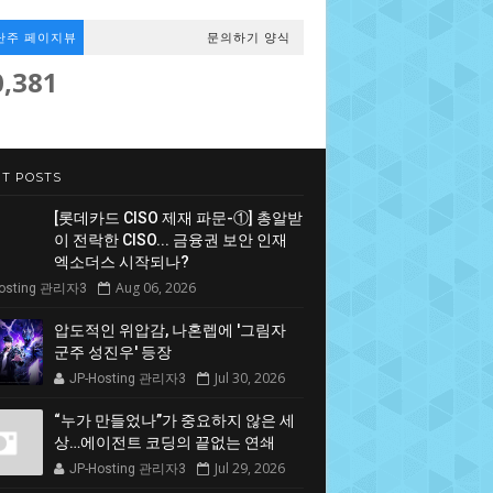
난주 페이지뷰
문의하기 양식
0,381
T POSTS
[롯데카드 CISO 제재 파문-①] 총알받
이 전락한 CISO... 금융권 보안 인재
엑소더스 시작되나?
Aug 06, 2026
Hosting 관리자3
압도적인 위압감, 나혼렙에 '그림자
군주 성진우' 등장
Jul 30, 2026
JP-Hosting 관리자3
“누가 만들었나”가 중요하지 않은 세
상…에이전트 코딩의 끝없는 연쇄
Jul 29, 2026
JP-Hosting 관리자3