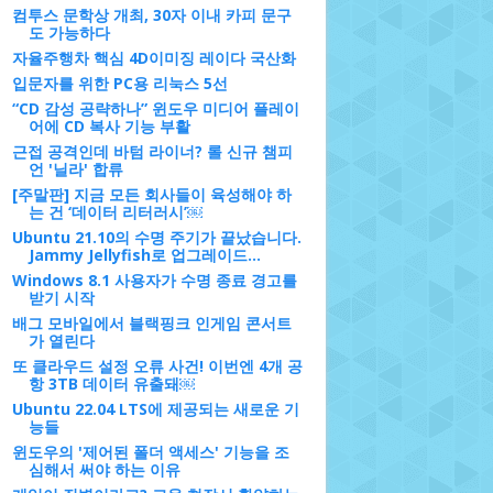
컴투스 문학상 개최, 30자 이내 카피 문구
도 가능하다
자율주행차 핵심 4D이미징 레이다 국산화
입문자를 위한 PC용 리눅스 5선
“CD 감성 공략하나” 윈도우 미디어 플레이
어에 CD 복사 기능 부활
근접 공격인데 바텀 라이너? 롤 신규 챔피
언 '닐라' 합류
[주말판] 지금 모든 회사들이 육성해야 하
는 건 ‘데이터 리터러시’￼
Ubuntu 21.10의 수명 주기가 끝났습니다.
Jammy Jellyfish로 업그레이드...
Windows 8.1 사용자가 수명 종료 경고를
받기 시작
배그 모바일에서 블랙핑크 인게임 콘서트
가 열린다
또 클라우드 설정 오류 사건! 이번엔 4개 공
항 3TB 데이터 유출돼￼
Ubuntu 22.04 LTS에 제공되는 새로운 기
능들
윈도우의 '제어된 폴더 액세스' 기능을 조
심해서 써야 하는 이유