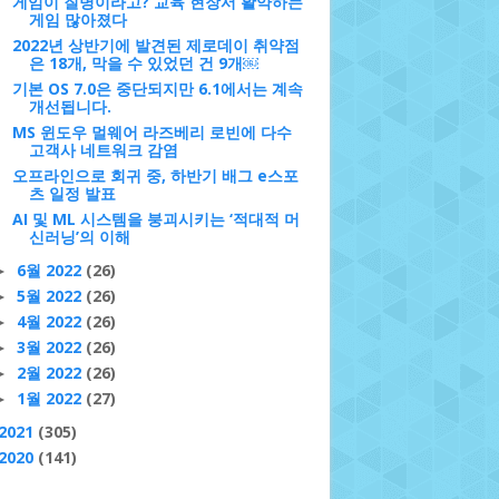
게임이 질병이라고? 교육 현장서 활약하는
게임 많아졌다
2022년 상반기에 발견된 제로데이 취약점
은 18개, 막을 수 있었던 건 9개￼
기본 OS 7.0은 중단되지만 6.1에서는 계속
개선됩니다.
MS 윈도우 멀웨어 라즈베리 로빈에 다수
고객사 네트워크 감염
오프라인으로 회귀 중, 하반기 배그 e스포
츠 일정 발표
AI 및 ML 시스템을 붕괴시키는 ‘적대적 머
신러닝’의 이해
6월 2022
(26)
►
5월 2022
(26)
►
4월 2022
(26)
►
3월 2022
(26)
►
2월 2022
(26)
►
1월 2022
(27)
►
2021
(305)
2020
(141)