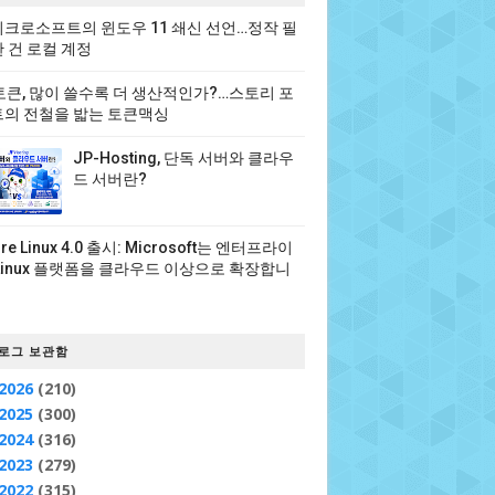
크로소프트의 윈도우 11 쇄신 선언…정작 필
 건 로컬 계정
 토큰, 많이 쓸수록 더 생산적인가?…스토리 포
의 전철을 밟는 토큰맥싱
JP-Hosting, 단독 서버와 클라우
드 서버란?
ure Linux 4.0 출시: Microsoft는 엔터프라이
Linux 플랫폼을 클라우드 이상으로 확장합니
로그 보관함
2026
(210)
2025
(300)
2024
(316)
2023
(279)
2022
(315)