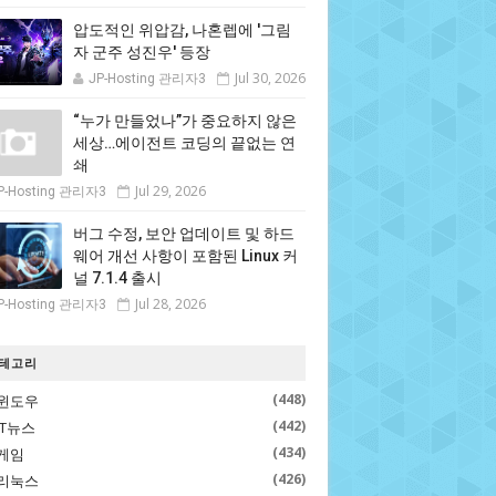
압도적인 위압감, 나혼렙에 '그림
자 군주 성진우' 등장
Jul 30, 2026
JP-Hosting 관리자3
“누가 만들었나”가 중요하지 않은
세상…에이전트 코딩의 끝없는 연
쇄
Jul 29, 2026
P-Hosting 관리자3
버그 수정, 보안 업데이트 및 하드
웨어 개선 사항이 포함된 Linux 커
널 7.1.4 출시
Jul 28, 2026
P-Hosting 관리자3
테고리
(448)
윈도우
(442)
IT뉴스
(434)
게임
(426)
리눅스